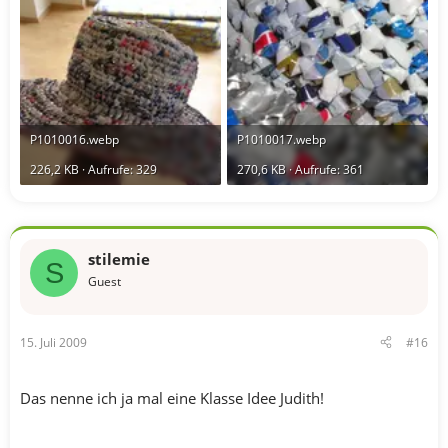
P1010016.webp
P1010017.webp
226,2 KB · Aufrufe: 329
270,6 KB · Aufrufe: 361
stilemie
S
Guest
15. Juli 2009
#16
Das nenne ich ja mal eine Klasse Idee Judith!