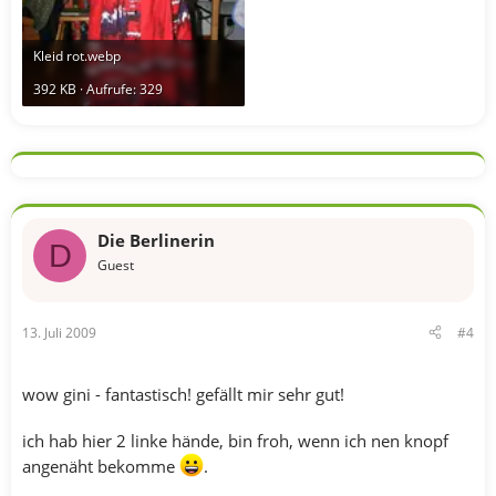
Kleid rot.webp
392 KB · Aufrufe: 329
Die Berlinerin
D
Guest
13. Juli 2009
#4
wow gini - fantastisch! gefällt mir sehr gut!
ich hab hier 2 linke hände, bin froh, wenn ich nen knopf
angenäht bekomme
.