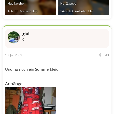
Hut 1.webp
Hut 2.webp
166 KB · Aufrufe: 330
149,6 KB · Aufrufe: 337
gini
0
13. Juli 2009
#3
Und nu noch ein Sommerkleid....
Anhänge