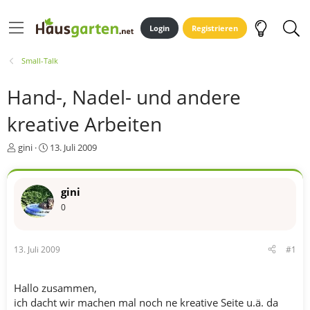
Login
Registrieren
Small-Talk
Hand-, Nadel- und andere
kreative Arbeiten
E
E
gini
13. Juli 2009
r
r
s
s
t
t
gini
e
e
0
l
l
l
l
e
t
r
a
13. Juli 2009
#1
m
Hallo zusammen,
ich dacht wir machen mal noch ne kreative Seite u.ä. da