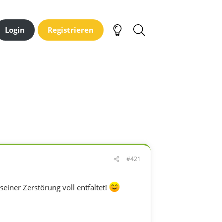
Login
Registrieren
#421
iner Zerstörung voll entfaltet!