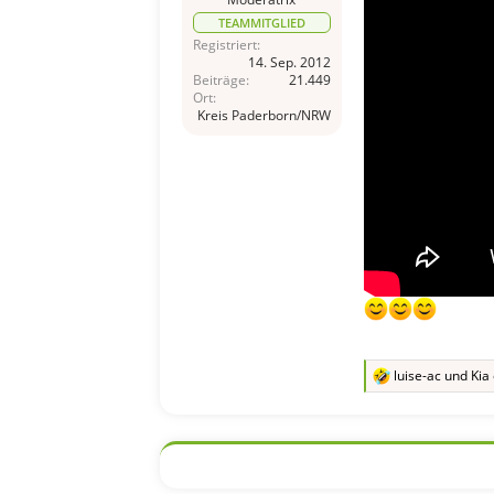
TEAMMITGLIED
Registriert
14. Sep. 2012
Beiträge
21.449
Ort
Kreis Paderborn/NRW
luise-ac
und
Kia
R
e
a
k
t
i
o