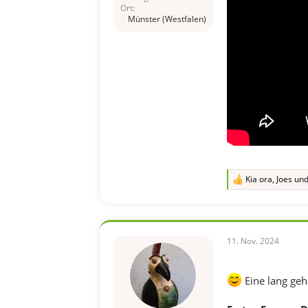
Ort
Münster (Westfalen)
Kia ora
,
Joes
un
R
e
a
k
t
i
11. Nov. 2024
o
n
e
Eine lang geh
n
: