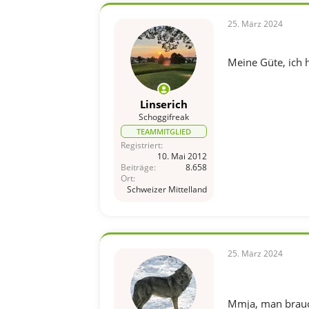
e
n
25. März 2024
:
Meine Güte, ich 
Linserich
Schoggifreak
TEAMMITGLIED
Registriert
10. Mai 2012
Beiträge
8.658
Ort
Schweizer Mittelland
25. März 2024
Mmja, man brauch