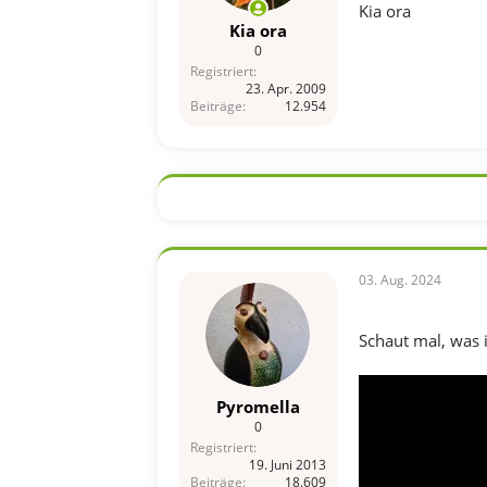
Kia ora
Kia ora
0
Registriert
23. Apr. 2009
Beiträge
12.954
03. Aug. 2024
Schaut mal, was 
Pyromella
0
Registriert
19. Juni 2013
Beiträge
18.609