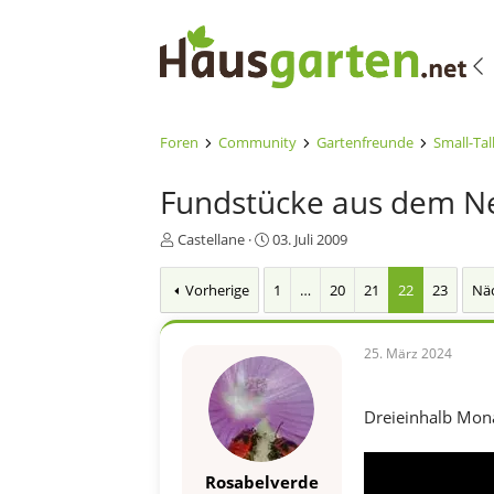
Foren
Community
Gartenfreunde
Small-Tal
Fundstücke aus dem N
E
E
Castellane
03. Juli 2009
r
r
s
s
Vorherige
1
…
20
21
22
23
Nä
t
t
e
e
l
l
25. März 2024
l
l
e
t
r
a
Dreieinhalb Mona
m
Rosabelverde