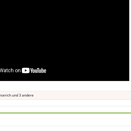
nserich
und 3 andere