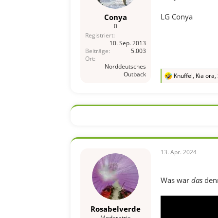
LG Conya
Conya
0
Registriert
10. Sep. 2013
Beiträge
5.003
Ort
Norddeutsches
Outback
Knuffel
,
Kia ora
,
R
e
a
k
t
i
o
n
e
n
13. Apr. 2024
:
Was war
das
den
Rosabelverde
Moderatrix