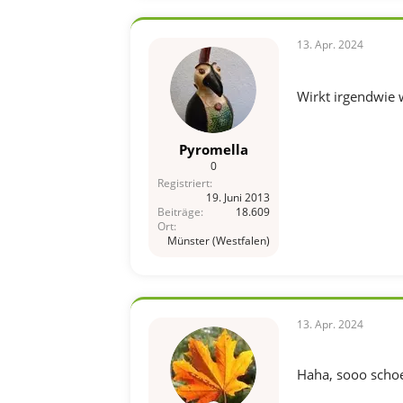
n
e
n
13. Apr. 2024
:
Wirkt irgendwie 
Pyromella
0
Registriert
19. Juni 2013
Beiträge
18.609
Ort
Münster (Westfalen)
13. Apr. 2024
Haha, sooo scho