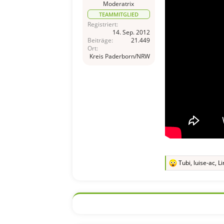
Moderatrix
TEAMMITGLIED
Registriert
14. Sep. 2012
Beiträge
21.449
Ort
Kreis Paderborn/NRW
Tubi
,
luise-ac
,
Li
R
e
a
k
t
i
o
n