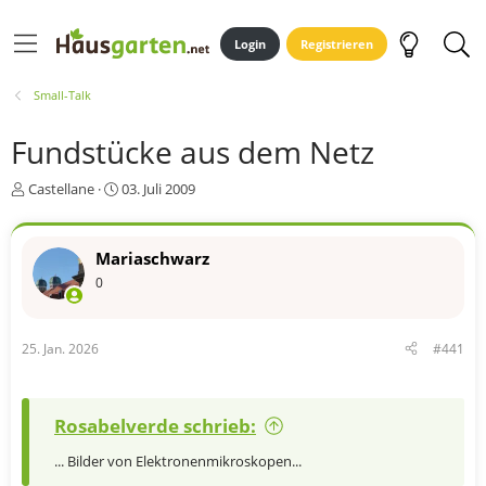
Login
Registrieren
Small-Talk
Fundstücke aus dem Netz
E
E
Castellane
03. Juli 2009
r
r
s
s
t
t
Mariaschwarz
e
e
0
l
l
l
l
e
t
r
a
25. Jan. 2026
#441
m
Rosabelverde schrieb:
... Bilder von Elektronenmikroskopen...