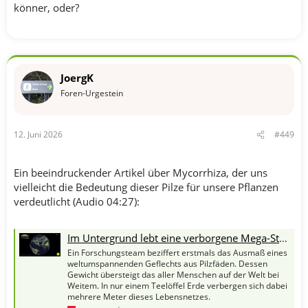
könner, oder?
JoergK
Foren-Urgestein
12. Juni 2026
#449
Ein beeindruckender Artikel über Mycorrhiza, der uns
vielleicht die Bedeutung dieser Pilze für unsere Pflanzen
verdeutlicht (Audio 04:27):
Im Untergrund lebt eine verborgene Mega-Struktur
Ein Forschungsteam beziffert erstmals das Ausmaß eines
weltumspannenden Geflechts aus Pilzfäden. Dessen
Gewicht übersteigt das aller Menschen auf der Welt bei
Weitem. In nur einem Teelöffel Erde verbergen sich dabei
mehrere Meter dieses Lebensnetzes.