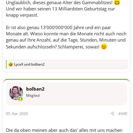
Unglaublich, dieses genaue Alter des Gammablitzes!
Und wir haben seinen 13 Milliardsten Geburtstag nur
knapp verpasst.
Er ist also genau 13‘000‘000‘000 Jahre und ein paar
Monate alt. Wieso konnte man die Monate nicht auch noch
genau auf ihre Anzahl, auf die Tage, Stunden, Minuten und
Sekunden aufschlüsseln? Schlamperei, sowas!
Lycell
und
bolban2
R
e
a
k
t
bolban2
i
o
Mitglied
n
e
n
05. Apr. 2026
#448
:
Die da oben meinen aber auch das' alles mit uns machen