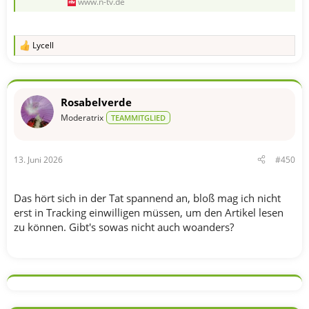
www.n-tv.de
Lycell
R
e
a
k
t
Rosabelverde
i
o
Moderatrix
TEAMMITGLIED
n
e
n
13. Juni 2026
#450
:
Das hört sich in der Tat spannend an, bloß mag ich nicht
erst in Tracking einwilligen müssen, um den Artikel lesen
zu können. Gibt's sowas nicht auch woanders?