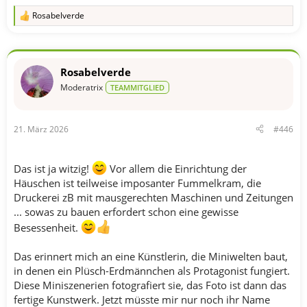
Rosabelverde
R
e
a
k
t
Rosabelverde
i
o
Moderatrix
TEAMMITGLIED
n
e
n
21. März 2026
#446
:
Das ist ja witzig!
Vor allem die Einrichtung der
Häuschen ist teilweise imposanter Fummelkram, die
Druckerei zB mit mausgerechten Maschinen und Zeitungen
... sowas zu bauen erfordert schon eine gewisse
Besessenheit.
Das erinnert mich an eine Künstlerin, die Miniwelten baut,
in denen ein Plüsch-Erdmännchen als Protagonist fungiert.
Diese Miniszenerien fotografiert sie, das Foto ist dann das
fertige Kunstwerk. Jetzt müsste mir nur noch ihr Name