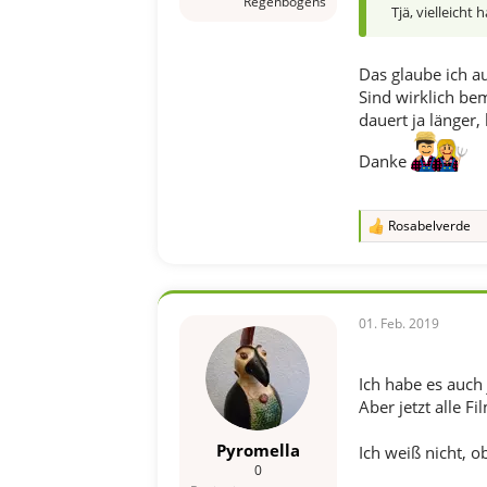
Regenbogens
Tjä, vielleicht 
Das glaube ich a
Sind wirklich be
dauert ja länger,
Danke
Rosabelverde
R
e
a
k
t
i
01. Feb. 2019
o
n
e
Ich habe es auch 
n
Aber jetzt alle F
:
Pyromella
Ich weiß nicht, o
0