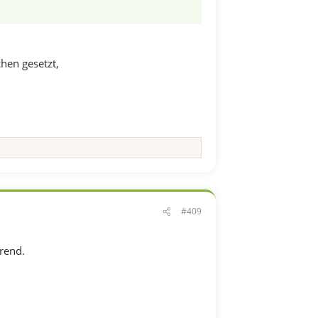
hen gesetzt,
#409
erend.