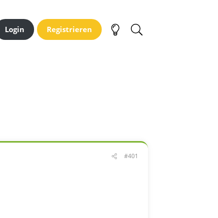
Login
Registrieren
#401