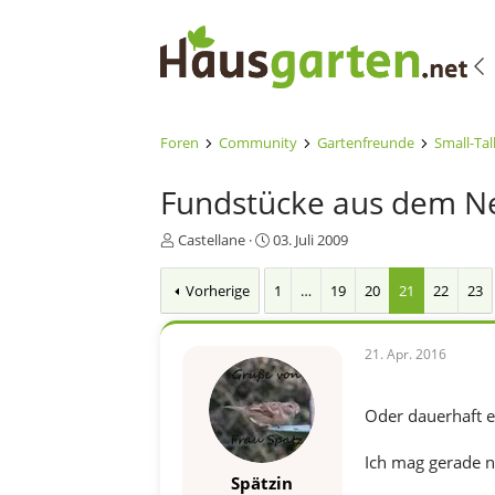
Foren
Community
Gartenfreunde
Small-Tal
Fundstücke aus dem N
E
E
Castellane
03. Juli 2009
r
r
s
s
Vorherige
1
…
19
20
21
22
23
t
t
e
e
l
l
21. Apr. 2016
l
l
e
t
r
a
Oder dauerhaft e
m
Ich mag gerade n
Spätzin