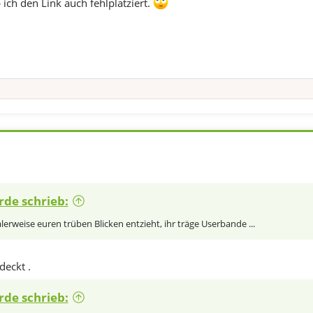
b ich den Link auch fehlplatziert.
rde schrieb:
erweise euren trüben Blicken entzieht, ihr träge Userbande ...
deckt .
rde schrieb: