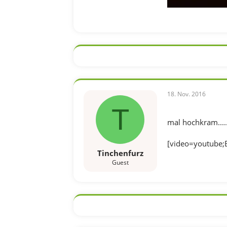
18. Nov. 2016
T
mal hochkram.....
[video=youtube;
Tinchenfurz
Guest