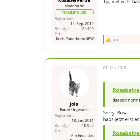
Tjä, vielleicht ha
Moderatrix
TEAMMITGLIED
Registriert
14. Sep. 2012
Beiträge
21.449
Ort
Kreis Paderborn/NRW
jola
R
e
a
k
t
i
01. Feb. 2019
o
n
e
n
Rosabelve
:
das sich normal
jola
Foren-Urgestein
Sorry, Rosa,
Registriert
habs jetzt erst en
18. Jan. 2011
Beiträge
10.952
Ort
Rosabelve
Am Ende des