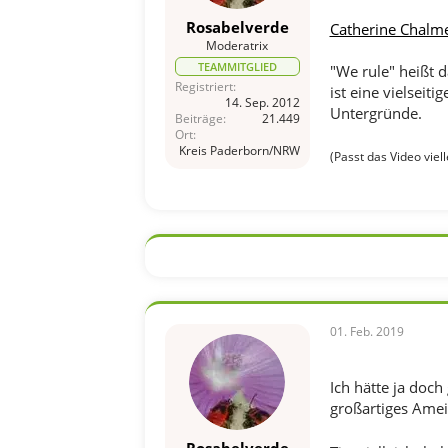
Rosabelverde
Catherine Chalm
Moderatrix
TEAMMITGLIED
"We rule" heißt d
Registriert
ist eine vielseit
14. Sep. 2012
Untergründe.
Beiträge
21.449
Ort
Kreis Paderborn/NRW
(Passt das Video viel
01. Feb. 2019
Ich hätte ja doch
großartiges Amei
Rosabelverde