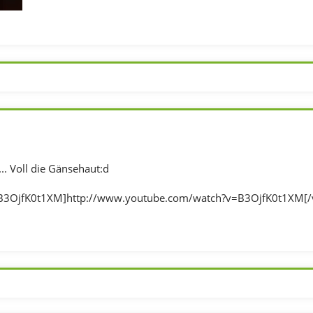
.. Voll die Gänsehaut:d
B3OjfK0t1XM]http://www.youtube.com/watch?v=B3OjfK0t1XM[/