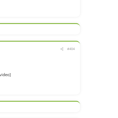
#404
video]