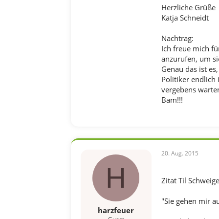
Herzliche Grüße
Katja Schneidt
Nachtrag:
Ich freue mich f
anzurufen, um sic
Genau das ist es
Politiker endlic
vergebens warten
Bäm!!!
20. Aug. 2015
H
Zitat Til Schweig
"Sie gehen mir au
harzfeuer