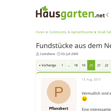
Foren
Community
Gartenfreunde
Small-Tal
Fundstücke aus dem N
E
E
Castellane
03. Juli 2009
r
r
s
s
Vorherige
1
…
18
19
20
21
22
t
t
e
e
l
l
13. Aug. 2015
l
l
e
t
P
r
a
Vermutlich sind 
m
Pflanzbert
Eine interessante