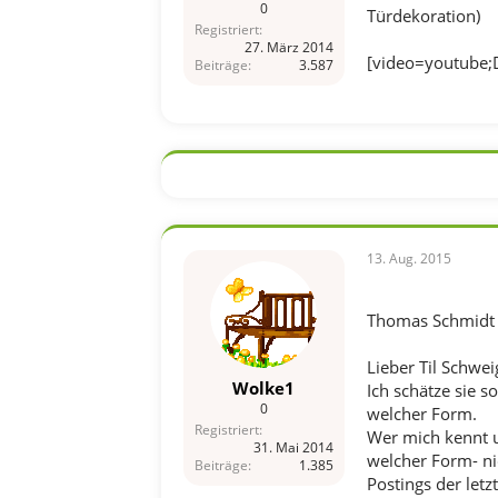
0
Türdekoration)
Registriert
27. März 2014
[video=youtube
Beiträge
3.587
13. Aug. 2015
Thomas Schmidt
Lieber Til Schwei
Wolke1
Ich schätze sie s
0
welcher Form.
Registriert
Wer mich kennt u
31. Mai 2014
welcher Form- ni
Beiträge
1.385
Postings der letz