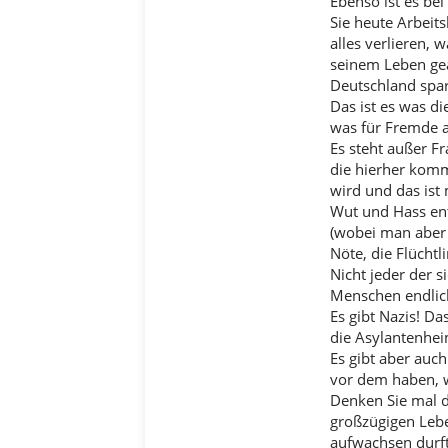
Ebenso ist es be
Sie heute Arbeit
alles verlieren, 
seinem Leben gea
Deutschland spar
Das ist es was d
was für Fremde al
Es steht außer Fr
die hierher komm
wird und das ist
Wut und Hass en
(wobei man aber 
Nöte, die Flüchtl
Nicht jeder der s
Menschen endlich
Es gibt Nazis! Da
die Asylantenhei
Es gibt aber auc
vor dem haben, w
Denken Sie mal d
großzügigen Lebe
aufwachsen durft