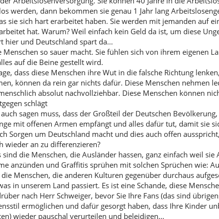
i der Arbeitslosenversorgung. Sie können 40 Jahre in die Arbeits
slos werden, dann bekommen sie genau 1 Jahr lang Arbeitslosengel
was sie sich hart erarbeitet haben. Sie werden mit jemanden auf eine
rbeitet hat. Warum? Weil einfach kein Geld da ist, um diese Unge
t hier und Deutschland spart da...
ie Menschen so sauer macht. Sie fühlen sich von ihrem eigenen La
les auf die Beine gestellt wird.
age, dass diese Menschen ihre Wut in die falsche Richtung lenken
en, können da rein gar nichts dafür. Diese Menschen nehmen le
 menschlich absolut nachvollziehbar. Diese Menschen können nich
tgegen schlägt
auch sagen muss, dass der Großteil der Deutschen Bevölkerung,
inge mit offenen Armen empfängt und alles dafür tut, damit sie si
ich Sorgen um Deutschland macht und dies auch offen ausspricht, 
 wieder an zu differenzieren?
s sind die Menschen, die Ausländer hassen, ganz einfach weil sie 
me anzünden und Graffitis sprühen mit solchen Sprüchen wie: Au
h die Menschen, die anderen Kulturen gegenüber durchaus aufges
as in unserem Land passiert. Es ist eine Schande, diese Menschen
rüber nach Herr Schweiger, bevor Sie Ihre Fans (das sind übrigen
nsstil ermöglichen und dafür gesorgt haben, dass Ihre Kinder un
en) wieder pauschal verurteilen und beleidigen...