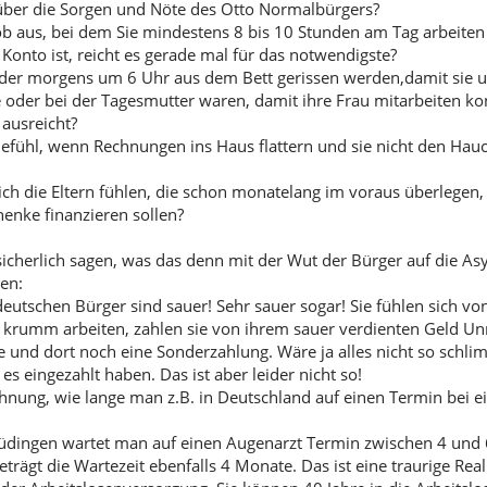
über die Sorgen und Nöte des Otto Normalbürgers?
ob aus, bei dem Sie mindestens 8 bis 10 Stunden am Tag arbei
Konto ist, reicht es gerade mal für das notwendigste?
der morgens um 6 Uhr aus dem Bett gerissen werden,damit sie u
e oder bei der Tagesmutter waren, damit ihre Frau mitarbeiten ko
 ausreicht?
efühl, wenn Rechnungen ins Haus flattern und sie nicht den Hauc
sich die Eltern fühlen, die schon monatelang im voraus überlegen
enke finanzieren sollen?
sicherlich sagen, was das denn mit der Wut der Bürger auf die Asy
nen:
deutschen Bürger sind sauer! Sehr sauer sogar! Sie fühlen sich vo
 krumm arbeiten, zahlen sie von ihrem sauer verdienten Geld 
 und dort noch eine Sonderzahlung. Wäre ja alles nicht so schl
es eingezahlt haben. Das ist aber leider nicht so!
hnung, wie lange man z.B. in Deutschland auf einen Termin bei e
 Büdingen wartet man auf einen Augenarzt Termin zwischen 4 u
trägt die Wartezeit ebenfalls 4 Monate. Das ist eine traurige Real