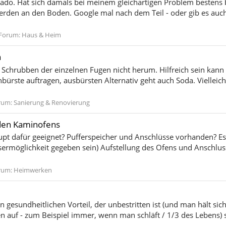
ornado. Hat sich damals bei meinem gleichartigen Problem beste
den an den Boden. Google mal nach dem Teil - oder gib es auch h
Forum:
Haus & Heim
n
Schrubben der einzelnen Fugen nicht herum. Hilfreich sein kan
nbürste auftragen, ausbürsten Alternativ geht auch Soda. Viellei
rum:
Sanierung & Renovierung
den Kaminofens
pt dafür geeignet? Pufferspeicher und Anschlüsse vorhanden? Es 
rmöglichkeit gegeben sein) Aufstellung des Ofens und Anschlus
rum:
Heimwerken
n gesundheitlichen Vorteil, der unbestritten ist (und man hält sic
n auf - zum Beispiel immer, wenn man schläft / 1/3 des Lebens)