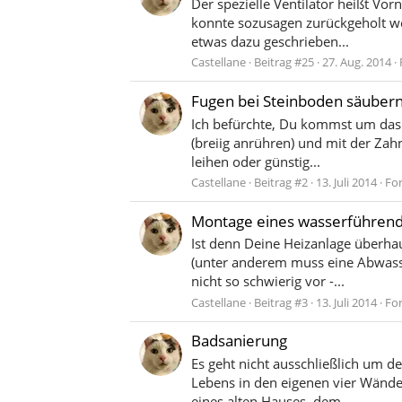
Der spezielle Ventilator heißt V
konnte sozusagen zurückgeholt wer
etwas dazu geschrieben...
Castellane
Beitrag #25
27. Aug. 2014
Fugen bei Steinboden säuber
Ich befürchte, Du kommst um das 
(breiig anrühren) und mit der Zah
leihen oder günstig...
Castellane
Beitrag #2
13. Juli 2014
Fo
Montage eines wasserführen
Ist denn Deine Heizanlage überhau
(unter anderem muss eine Abwasse
nicht so schwierig vor -...
Castellane
Beitrag #3
13. Juli 2014
Fo
Badsanierung
Es geht nicht ausschließlich um de
Lebens in den eigenen vier Wände
eines alten Hauses, dem...