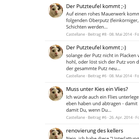
Der Putzteufel kommt ;-)
Auf einen rohes Mauerwerk kommen
folgenden Oberputz (feinkörniger,
Schichten werden...
Castellane
Beitrag #8
08. Mai 2014
F
Der Putzteufel kommt ;-)
solange der Putz nicht in Placke
hohl, oder löst sich der Putz von 
der gesammte Putz neu...
Castellane
Beitrag #6
08. Mai 2014
F
Muss unter Kies ein Vlies?
Ich würde auch ein Flies unterlege
eben haben und abtragen - damit D
damit Du, wenn Du...
Castellane
Beitrag #6
26. Apr. 2014
F
renovierung des kellers
Nein, ich habe diese "Unterlattun