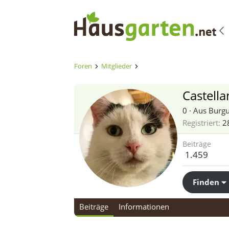
Foren
Mitglieder
Castella
0
·
Aus
Burgu
Registriert
2
Beiträge
1.459
Finden
Beiträge
Informationen