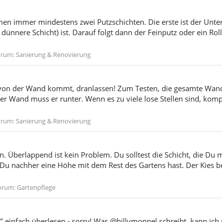
 immer mindestens zwei Putzschichten. Die erste ist der Unterp
 dünnere Schicht) ist. Darauf folgt dann der Feinputz oder ein Ro
orum:
Sanierung & Renovierung
n von der Wand kommt, dranlassen! Zum Testen, die gesamte Wan
der Wand muss er runter. Wenn es zu viele lose Stellen sind, kom
orum:
Sanierung & Renovierung
n. Überlappend ist kein Problem. Du solltest die Schicht, die Du 
u nachher eine Höhe mit dem Rest des Gartens hast. Der Kies be
orum:
Gartenpflege
g" einfach überlesen - sorry! Was @billymoppel schreibt, kann ich