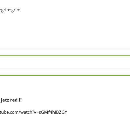
:grin::grin:
jetz red i!
utube.com/watch?v=sGMf4hIBZGY