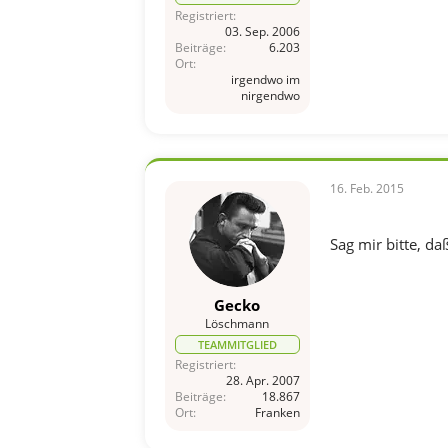
Registriert
03. Sep. 2006
Beiträge
6.203
Ort
irgendwo im
nirgendwo
16. Feb. 2015
Sag mir bitte, daß
Gecko
Löschmann
TEAMMITGLIED
Registriert
28. Apr. 2007
Beiträge
18.867
Ort
Franken