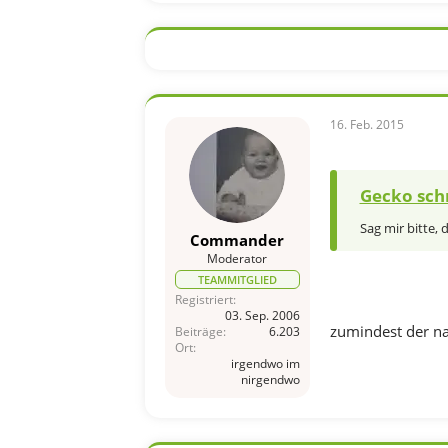
16. Feb. 2015
Gecko sch
Sag mir bitte, d
Commander
Moderator
TEAMMITGLIED
Registriert
03. Sep. 2006
zumindest der nam
Beiträge
6.203
Ort
irgendwo im
nirgendwo