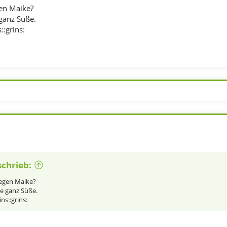
en Maike?
 ganz Süße.
::grins:
schrieb:
gegen Maike?
ne ganz Süße.
ns::grins: