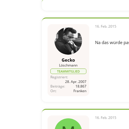
16. Feb. 2015
Na das würde pas
Gecko
Löschmann
TEAMMITGLIED
Registriert
28. Apr. 2007
Beiträge
18.867
Ort
Franken
16. Feb. 2015