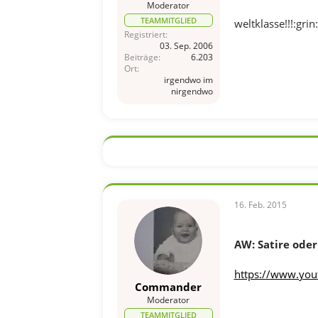
Moderator
TEAMMITGLIED
weltklasse!!!:grin:
Registriert
03. Sep. 2006
Beiträge
6.203
Ort
irgendwo im
nirgendwo
16. Feb. 2015
AW: Satire oder 
https://www.yo
Commander
Moderator
TEAMMITGLIED