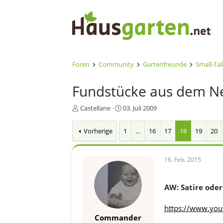
Foren
Community
Gartenfreunde
Small-Tal
Fundstücke aus dem N
E
E
Castellane
03. Juli 2009
r
r
s
s
Vorherige
1
…
16
17
18
19
20
t
t
e
e
l
l
16. Feb. 2015
l
l
e
t
r
a
AW: Satire oder 
m
https://www.yo
Commander