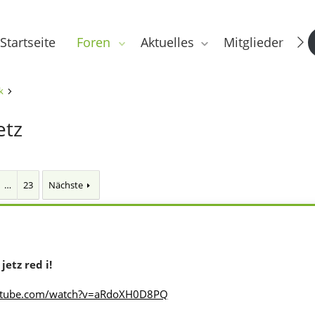
Startseite
Foren
Aktuelles
Mitglieder
k
etz
…
23
Nächste
jetz red i!
utube.com/watch?v=aRdoXH0D8PQ