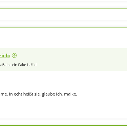
rieb:
aß das ein Fake ist!!!:d
e. in echt heißt sie, glaube ich, maike.