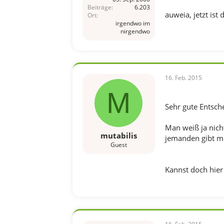
Beiträge
6.203
auweia, jetzt is
Ort
irgendwo im
nirgendwo
16. Feb. 2015
M
Sehr gute Entsc
Man weiß ja nich
mutabilis
jemanden gibt m
Guest
Kannst doch hier