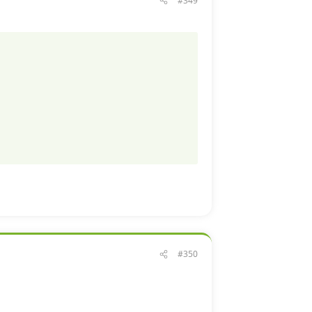
#349
#350