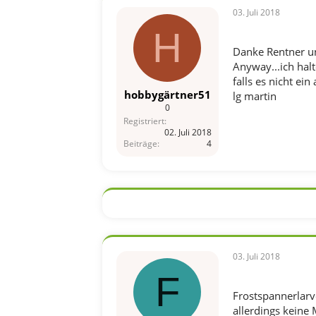
03. Juli 2018
H
Danke Rentner un
Anyway...ich hal
falls es nicht ei
hobbygärtner51
lg martin
0
Registriert
02. Juli 2018
Beiträge
4
03. Juli 2018
F
Frostspannerlar
allerdings keine