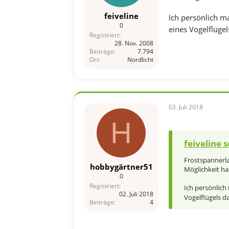
feiveline
Ich persönlich ma
0
eines Vogelflüge
Registriert
28. Nov. 2008
Beiträge
7.794
Ort
Nordlicht
03. Juli 2018
H
feiveline s
Frostspannerl
hobbygärtner51
Möglichkeit ha
0
Registriert
Ich persönlich
02. Juli 2018
Vogelflügels d
Beiträge
4