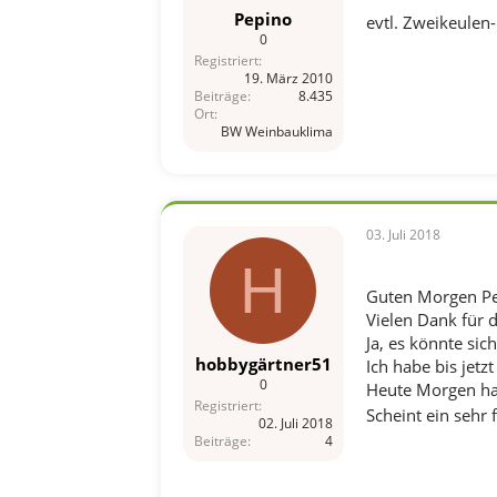
Pepino
evtl. Zweikeulen
0
Registriert
19. März 2010
Beiträge
8.435
Ort
BW Weinbauklima
03. Juli 2018
H
Guten Morgen P
Vielen Dank für 
Ja, es könnte si
hobbygärtner51
Ich habe bis jetz
0
Heute Morgen hab
Registriert
Scheint ein sehr f
02. Juli 2018
Beiträge
4