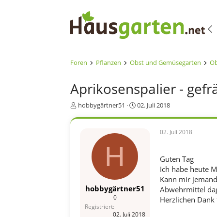
Foren
Pflanzen
Obst und Gemüsegarten
Ob
Aprikosenspalier - gefr
E
E
hobbygärtner51
02. Juli 2018
r
r
s
s
t
t
02. Juli 2018
e
e
H
l
l
l
l
Guten Tag
e
t
Ich habe heute M
r
a
Kann mir jemand s
m
hobbygärtner51
Abwehrmittel dag
0
Herzlichen Dank 
Registriert
02. Juli 2018