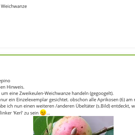
- Weichwanze
epino
den Hinweis.
ch um eine Zweikeulen-Weichwanze handeln (gegoogelt).
t nur ein Einzelexemplar gesichtet. obschon alle Aprikosen (6) am
e ich nun einen weiteren /anderen Übeltäter (s.Bild) entdeckt, we
linker 'Kerl' zu sein
...