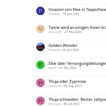
Invasion von Klee in Teppichwa
P
Pontikaki
14. Juni 2026
Tanne wird an einigen Ästen b
M
ma12ro91
27. Mai 2026
Golden Wonder
Fullwood
20. Juni 2025
Eibe über Versorgungsleitunge
B
borish
23. Okt. 2025
2
Thuja oder Zypresse
H
Hansisolo
05. Aug. 2025
Thuja schneiden. Bester zeitpu
H
Hansisolo
08. Juli 2025