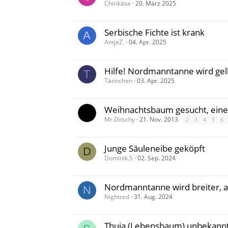
Chirikäse
20. März 2025
Serbische Fichte ist krank
A
AntjeZ.
04. Apr. 2025
Hilfe! Nordmanntanne wird ge
T
Tännchen
03. Apr. 2025
Weihnachtsbaum gesucht, eine
Mr.Ditschy
21. Nov. 2013
2
3
4
5
6
Junge Säuleneibe geköpft
D
Dominik.S
02. Sep. 2024
Nordmanntanne wird breiter, a
N
Nightred
31. Aug. 2024
Thuja (Lebensbaum) unbekannt