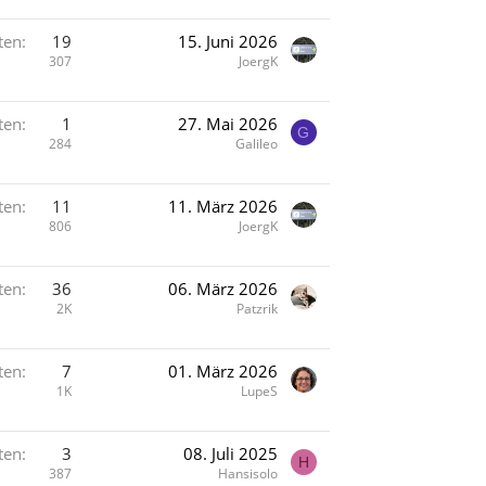
ten
19
15. Juni 2026
307
JoergK
ten
1
27. Mai 2026
G
284
Galileo
ten
11
11. März 2026
806
JoergK
ten
36
06. März 2026
2K
Patzrik
ten
7
01. März 2026
1K
LupeS
ten
3
08. Juli 2025
H
387
Hansisolo