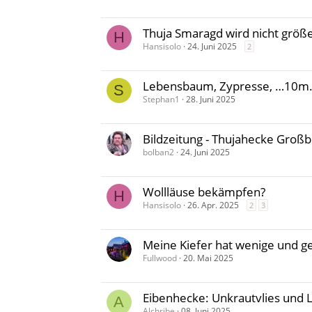
Thuja Smaragd wird nicht größ
H
Hansisolo
24. Juni 2025
2
Lebensbaum, Zypresse, …10m
S
Stephan1
28. Juni 2025
Bildzeitung - Thujahecke Großbr
bolban2
24. Juni 2025
Wollläuse bekämpfen?
H
Hansisolo
26. Apr. 2025
2
3
Meine Kiefer hat wenige und g
Fullwood
20. Mai 2025
Eibenhecke: Unkrautvlies und 
A
Alchribe
08. Juni 2025