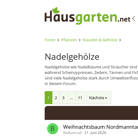
Foren
Pflanzen
Stauden & Gehölze
Nadelgehölze
Nadelgehölze wie Nadelbäume und Sträucher sind 
während Scheinzypressen, Zedern, Tannen und Fic
sind viele Nadelgehölze stark durch Umwelteinflüs
in diesem Forum.
1
2
3
…
11
Nächste
Weihnachtsbaum Nordmannta
B
Balkonrudi
21. Juni 2026