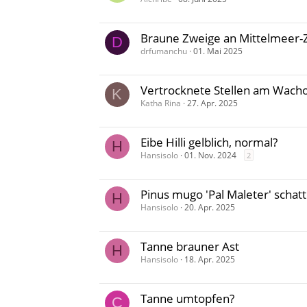
Braune Zweige an Mittelmeer-
D
drfumanchu
01. Mai 2025
Vertrocknete Stellen am Wacho
K
Katha Rina
27. Apr. 2025
Eibe Hilli gelblich, normal?
H
Hansisolo
01. Nov. 2024
2
Pinus mugo 'Pal Maleter' schatt
H
Hansisolo
20. Apr. 2025
Tanne brauner Ast
H
Hansisolo
18. Apr. 2025
Tanne umtopfen?
C