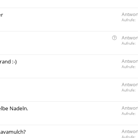
er
Antwor
Aufrufe
F
.
Antwor
r
Aufrufe
a
g
and :-)
Antwor
e
Aufrufe
Antwor
Aufrufe
elbe Nadeln.
Antwor
Aufrufe
Lavamulch?
Antwor
Aufrufe