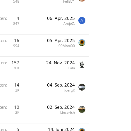
548
Feli871
ten
4
06. Apr. 2025
A
847
AntjeZ.
ten
16
05. Apr. 2025
994
00Moni00
ten
157
24. Nov. 2024
30K
Tubi
ten
14
04. Sep. 2024
2K
JoergK
ten
10
02. Sep. 2024
2K
Linserich
ten
5
14. Juni 2024