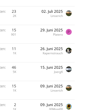
ten
23
02. Juli 2025
2K
Linserich
ten
15
29. Juni 2025
P
901
Platero
ten
11
26. Juni 2025
1K
Kapernstrauch
ten
46
15. Juni 2025
5K
JoergK
ten
15
09. Juni 2025
1K
Linserich
ten
2
09. Juni 2025
1K
00Moni00