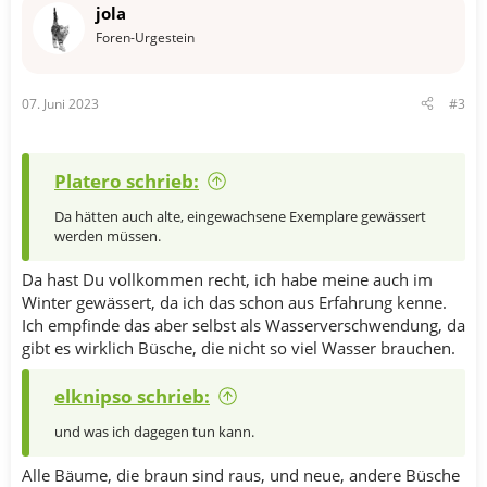
t
jola
i
o
Foren-Urgestein
n
e
n
07. Juni 2023
#3
:
Platero schrieb:
Da hätten auch alte, eingewachsene Exemplare gewässert
werden müssen.
Da hast Du vollkommen recht, ich habe meine auch im
Winter gewässert, da ich das schon aus Erfahrung kenne.
Ich empfinde das aber selbst als Wasserverschwendung, da
gibt es wirklich Büsche, die nicht so viel Wasser brauchen.
elknipso schrieb:
und was ich dagegen tun kann.
Alle Bäume, die braun sind raus, und neue, andere Büsche