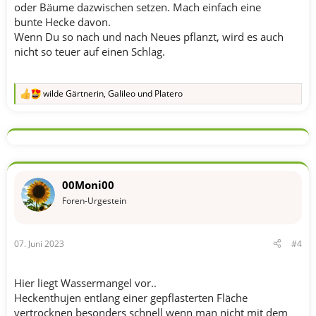
oder Bäume dazwischen setzen. Mach einfach eine
bunte Hecke davon.
Wenn Du so nach und nach Neues pflanzt, wird es auch
nicht so teuer auf einen Schlag.
wilde Gärtnerin
,
Galileo
und
Platero
R
e
a
k
t
i
o
n
00Moni00
e
n
Foren-Urgestein
:
07. Juni 2023
#4
Hier liegt Wassermangel vor..
Heckenthujen entlang einer gepflasterten Fläche
vertrocknen besonders schnell wenn man nicht mit dem