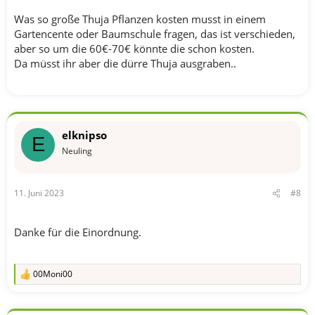
Was so große Thuja Pflanzen kosten musst in einem
Gartencente oder Baumschule fragen, das ist verschieden,
aber so um die 60€-70€ könnte die schon kosten.
Da müsst ihr aber die dürre Thuja ausgraben..
elknipso
E
Neuling
11. Juni 2023
#8
Danke für die Einordnung.
00Moni00
R
e
a
k