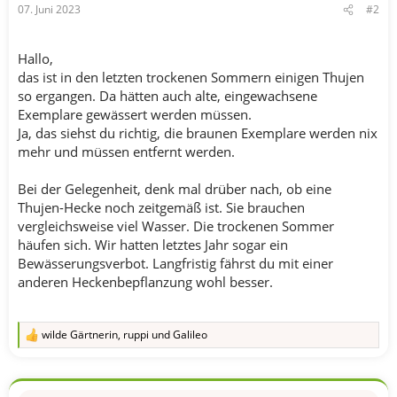
07. Juni 2023
#2
Hallo,
das ist in den letzten trockenen Sommern einigen Thujen
so ergangen. Da hätten auch alte, eingewachsene
Exemplare gewässert werden müssen.
Ja, das siehst du richtig, die braunen Exemplare werden nix
mehr und müssen entfernt werden.
Bei der Gelegenheit, denk mal drüber nach, ob eine
Thujen-Hecke noch zeitgemäß ist. Sie brauchen
vergleichsweise viel Wasser. Die trockenen Sommer
häufen sich. Wir hatten letztes Jahr sogar ein
Bewässerungsverbot. Langfristig fährst du mit einer
anderen Heckenbepflanzung wohl besser.
wilde Gärtnerin
,
ruppi
und
Galileo
R
e
a
k