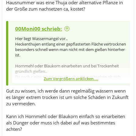
Hausnummer was eine Thuja oder alternative Pflanze in
der Größe zum nachsetzen ca, kostet?
00Moni00 schrieb:
Hier liegt Wassermangel vor..
Heckenthujen entlang einer gepflasterten Fläche vertrocknen
besonders schnell wenn man nicht mit dem gießen hinterher
ist.
Hornmehl oder Blaukorn einarbeiten und bei Trockenheit
gründlich gießen..
Da noch einige schön grün ausschauen, nachsehen ob sich
Zum Vergrößern anklicken....
eventuell Schädlinge an den Pflanzen befinden, ein weißes
Blatt drunterlegen und die Thujen schütteln.
Gut zu wissen, ich werde dann regelmäßig wässern wenn
es länger extrem trocken ist um solche Schäden in Zukunft
zu vermeiden.
Kann ich Hornmehl oder Blaukorn einfach so einarbeiten
als Dünger oder muss ich dabei auf was bestimmtes
achten?