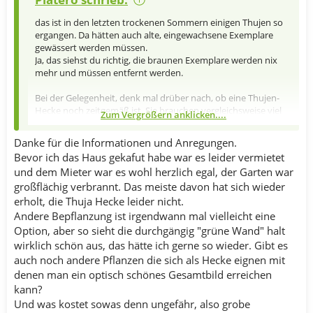
das ist in den letzten trockenen Sommern einigen Thujen so
ergangen. Da hätten auch alte, eingewachsene Exemplare
gewässert werden müssen.
Ja, das siehst du richtig, die braunen Exemplare werden nix
mehr und müssen entfernt werden.
Bei der Gelegenheit, denk mal drüber nach, ob eine Thujen-
Hecke noch zeitgemäß ist. Sie brauchen vergleichsweise viel
Zum Vergrößern anklicken....
Wasser. Die trockenen Sommer häufen sich. Wir hatten letztes
Jahr sogar ein Bewässerungsverbot. Langfristig fährst du mit
Danke für die Informationen und Anregungen.
einer anderen Heckenbepflanzung wohl besser.
Bevor ich das Haus gekafut habe war es leider vermietet
und dem Mieter war es wohl herzlich egal, der Garten war
großflächig verbrannt. Das meiste davon hat sich wieder
erholt, die Thuja Hecke leider nicht.
Andere Bepflanzung ist irgendwann mal vielleicht eine
Option, aber so sieht die durchgängig "grüne Wand" halt
wirklich schön aus, das hätte ich gerne so wieder. Gibt es
auch noch andere Pflanzen die sich als Hecke eignen mit
denen man ein optisch schönes Gesamtbild erreichen
kann?
Und was kostet sowas denn ungefähr, also grobe