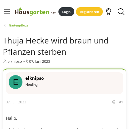
Login
Registrieren
Gartenpflege
Thuja Hecke wird braun und
Pflanzen sterben
E
E
elknipso
07. Juni 2023
r
r
s
s
t
t
elknipso
E
e
e
Neuling
l
l
l
l
e
t
07. Juni 2023
#1
r
a
m
Hallo,