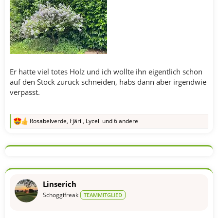
Er hatte viel totes Holz und ich wollte ihn eigentlich schon
auf den Stock zurück schneiden, habs dann aber irgendwie
verpasst.
Rosabelverde
,
Fjäril
,
Lycell
und 6 andere
R
e
a
k
t
i
o
n
Linserich
e
n
Schoggifreak
TEAMMITGLIED
: