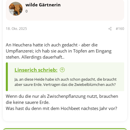
t
wilde Gärtnerin
i
o
0
n
e
n
18. Okt. 2025
#160
:
An Heuchera hatte ich auch gedacht - aber die
Umpflanzerei; ich hab sie auch in Töpfen am Eingang
stehen. Allerdings dauerhaft..
Linserich schrieb:
Ja, an diese Heide habe ich auch schon gedacht, die braucht
aber saure Erde. Vertragen das die Zwiebelblümchen auch?
Wenn du die nur als Zwischenpflanzung nutzt, brauchen
die keine sauere Erde.
Was hast du denn mit dem Hochbeet nächstes Jahr vor?