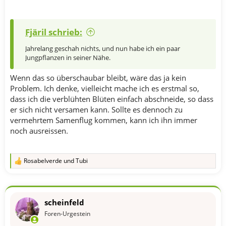
Fjäril schrieb:
Jahrelang geschah nichts, und nun habe ich ein paar
Jungpflanzen in seiner Nähe.
Wenn das so überschaubar bleibt, wäre das ja kein
Problem. Ich denke, vielleicht mache ich es erstmal so,
dass ich die verblühten Blüten einfach abschneide, so dass
er sich nicht versamen kann. Sollte es dennoch zu
vermehrtem Samenflug kommen, kann ich ihn immer
noch ausreissen.
Rosabelverde
und
Tubi
R
e
a
k
t
scheinfeld
i
o
Foren-Urgestein
n