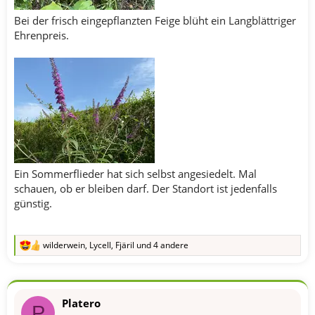
Bei der frisch eingepflanzten Feige blüht ein Langblättriger
Ehrenpreis.
Ein Sommerflieder hat sich selbst angesiedelt. Mal
schauen, ob er bleiben darf. Der Standort ist jedenfalls
günstig.
wilderwein
,
Lycell
,
Fjäril
und 4 andere
R
e
a
k
t
Platero
i
P