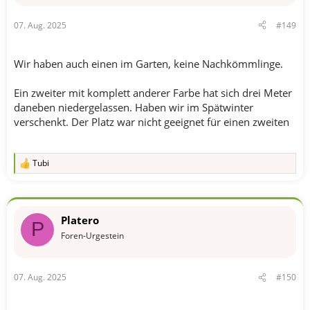
e
n
07. Aug. 2025
#149
:
Wir haben auch einen im Garten, keine Nachkömmlinge.
Ein zweiter mit komplett anderer Farbe hat sich drei Meter
daneben niedergelassen. Haben wir im Spätwinter
verschenkt. Der Platz war nicht geeignet für einen zweiten
Tubi
R
e
a
k
t
Platero
i
P
o
Foren-Urgestein
n
e
n
07. Aug. 2025
#150
: