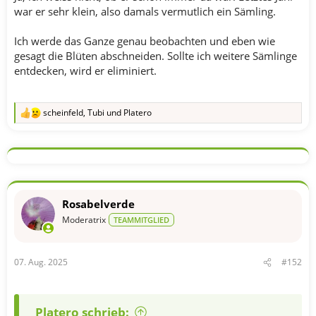
war er sehr klein, also damals vermutlich ein Sämling.
Ich werde das Ganze genau beobachten und eben wie
gesagt die Blüten abschneiden. Sollte ich weitere Sämlinge
entdecken, wird er eliminiert.
scheinfeld
,
Tubi
und
Platero
R
e
a
k
t
i
o
n
Rosabelverde
e
n
Moderatrix
TEAMMITGLIED
:
07. Aug. 2025
#152
Platero schrieb: