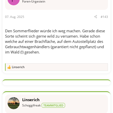
o
Foren-Urgestein
n
e
n
07. Aug. 2025
#143
:
Den Sommerflieder würde ich weg machen. Gerade diese
Sorte scheint sich gerne wild zu versamen. Habe schon
welche auf einer Brachfläche, auf dem Autostellplatz des
Gebrauchtwagenhändlers (garantiert nicht gepflanzt) und
im Wald (!) gesehen.
Linserich
R
e
a
k
t
i
o
n
Linserich
e
n
Schoggifreak
TEAMMITGLIED
: