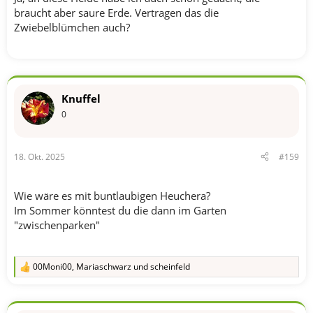
braucht aber saure Erde. Vertragen das die
Zwiebelblümchen auch?
Knuffel
0
18. Okt. 2025
#159
Wie wäre es mit buntlaubigen Heuchera?
Im Sommer könntest du die dann im Garten
"zwischenparken"
00Moni00
,
Mariaschwarz
und
scheinfeld
R
e
a
k