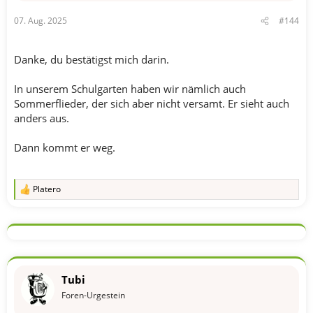
07. Aug. 2025
#144
Danke, du bestätigst mich darin.
In unserem Schulgarten haben wir nämlich auch
Sommerflieder, der sich aber nicht versamt. Er sieht auch
anders aus.
Dann kommt er weg.
Platero
R
e
a
k
t
i
o
n
Tubi
e
n
Foren-Urgestein
: