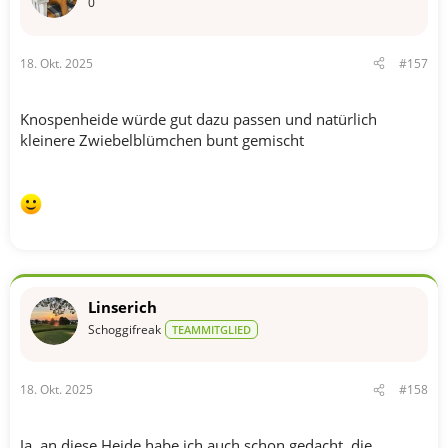
0
18. Okt. 2025
#157
Knospenheide würde gut dazu passen und natürlich
kleinere Zwiebelblümchen bunt gemischt
Linserich
Schoggifreak
TEAMMITGLIED
18. Okt. 2025
#158
Ja, an diese Heide habe ich auch schon gedacht, die