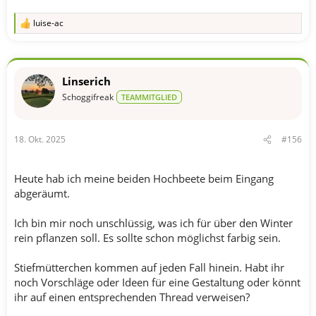
luise-ac
R
e
a
k
t
Linserich
i
o
Schoggifreak
TEAMMITGLIED
n
e
n
18. Okt. 2025
#156
:
Heute hab ich meine beiden Hochbeete beim Eingang
abgeräumt.
Ich bin mir noch unschlüssig, was ich für über den Winter
rein pflanzen soll. Es sollte schon möglichst farbig sein.
Stiefmütterchen kommen auf jeden Fall hinein. Habt ihr
noch Vorschläge oder Ideen für eine Gestaltung oder könnt
ihr auf einen entsprechenden Thread verweisen?