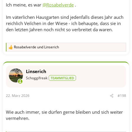
Ich meine, es war
@Rosabelverde
.
Im väterlichen Hausgarten sind jedenfalls dieses Jahr auch
reichlich Veilchen in der Wiese - ich behaupte, dass sie in
den letzten Jahren noch nicht so verbreitet da waren.
Rosabelverde
und
Linserich
R
e
a
k
t
Linserich
i
o
Schoggifreak
TEAMMITGLIED
n
e
n
22. März 2026
#198
:
Wie auch immer, sie dürfen gerne bleiben und sich weiter
vermehren.