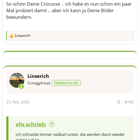
So schön Deine Crocusse .. ich habe es nun schon ein paar
Mal probiert damit .. aber ich kann ja Deine Bilder
bewundern.
Linserich
R
e
a
k
t
i
o
n
Linserich
e
n
Schoggifreak
TEAMMITGLIED
:
23. Feb. 2026
#192
elis schrieb:
Ich schneide immer radikal runter, die werden dann wieder
richtig schön.