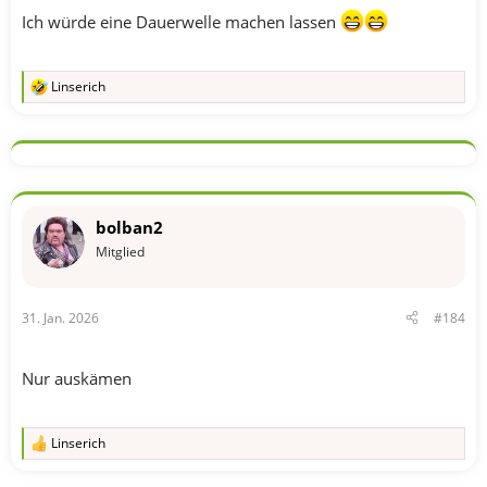
Ich würde eine Dauerwelle machen lassen
Linserich
R
e
a
k
t
i
o
n
bolban2
e
n
Mitglied
:
31. Jan. 2026
#184
Nur auskämen
Linserich
R
e
a