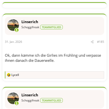
k
t
i
o
n
Linserich
e
n
Schoggifreak
TEAMMITGLIED
:
31. Jan. 2026
#185
Ok, dann kämme ich die Girlies im Frühling und verpasse
ihnen danach die Dauerwelle.
Lycell
R
e
a
k
t
Linserich
i
o
Schoggifreak
TEAMMITGLIED
n
e