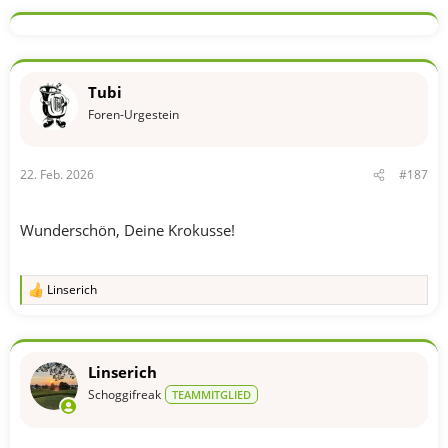
a
k
t
i
o
n
Tubi
e
n
Foren-Urgestein
:
22. Feb. 2026
#187
Wunderschön, Deine Krokusse!
Linserich
R
e
a
k
t
Linserich
i
o
Schoggifreak
TEAMMITGLIED
n
e
n