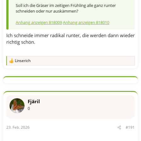
Soll ich die Gräser im zeitigen Frühling alle ganz runter
schneiden oder nur auskämmen?
Anhang anzeigen 818009
Anhang anzeigen 818010
Ich schneide immer radikal runter, die werden dann wieder
richtig schön.
Linserich
R
e
a
k
t
i
o
n
Fjäril
e
n
0
:
23. Feb. 2026
#191