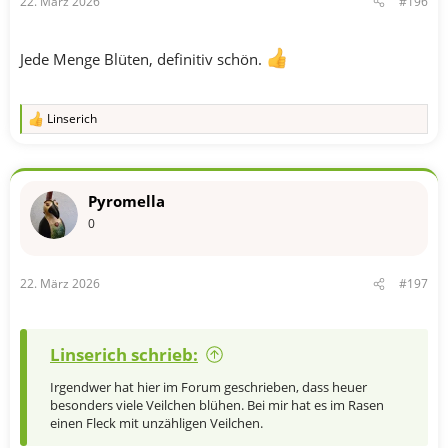
22. März 2026
#196
:
Jede Menge Blüten, definitiv schön.
Linserich
R
e
a
k
t
Pyromella
i
o
0
n
e
n
22. März 2026
#197
:
Linserich schrieb:
Irgendwer hat hier im Forum geschrieben, dass heuer
besonders viele Veilchen blühen. Bei mir hat es im Rasen
einen Fleck mit unzähligen Veilchen.