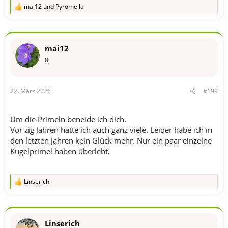
mai12
und
Pyromella
R
e
a
k
t
mai12
i
o
0
n
e
n
22. März 2026
#199
:
Um die Primeln beneide ich dich.
Vor zig Jahren hatte ich auch ganz viele. Leider habe ich in
den letzten Jahren kein Glück mehr. Nur ein paar einzelne
Kugelprimel haben überlebt.
Linserich
R
e
a
k
t
Linserich
i