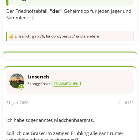
Der Friedhofsabfall,
"der"
Geheimtipp für jeden Jäger und
Sammler. : -)
Linserich
,
gabi76
,
londoncybercat7
und 2 andere
R
e
a
k
t
i
o
n
Linserich
e
n
Schoggifreak
TEAMMITGLIED
:
31. Jan. 2026
#182
Ich habe sogenanntes Mädchenhaargras.
Soll ich die Gräser im zeitigen Frühling alle ganz runter
schneiden oder nur auskämmen?