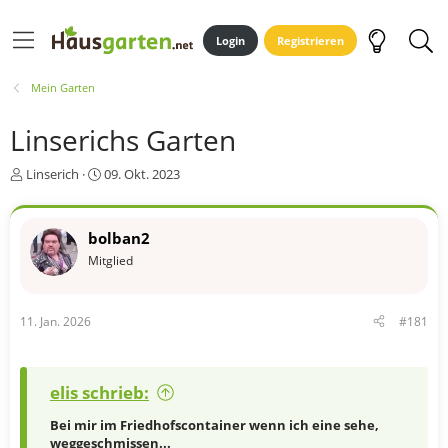
Login
Registrieren
Mein Garten
Linserichs Garten
E
E
Linserich
09. Okt. 2023
r
r
s
s
t
t
bolban2
e
e
Mitglied
l
l
l
l
e
t
r
a
11. Jan. 2026
#181
m
elis schrieb:
Bei mir im Friedhofscontainer wenn ich eine sehe,
weggeschmissen...