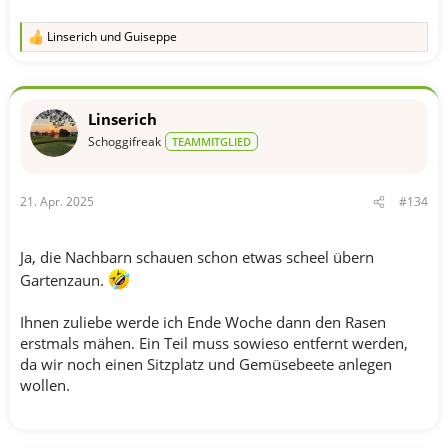
Linserich
und
Guiseppe
R
e
a
k
t
Linserich
i
o
Schoggifreak
TEAMMITGLIED
n
e
n
21. Apr. 2025
#134
:
Ja, die Nachbarn schauen schon etwas scheel übern
Gartenzaun.
Ihnen zuliebe werde ich Ende Woche dann den Rasen
erstmals mähen. Ein Teil muss sowieso entfernt werden,
da wir noch einen Sitzplatz und Gemüsebeete anlegen
wollen.