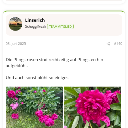
e
a
k
t
Linserich
i
o
Schoggifreak
TEAMMITGLIED
n
e
n
03. Juni 2025
#140
:
Die Pfingstrosen sind rechtzeitig auf Pfingsten hin
aufgeblüht.
Und auch sonst blüht so einiges.