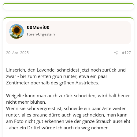
k
t
i
o
n
00Moni00
e
n
Foren-Urgestein
:
20. Apr. 2025
#127
Linserich, den Lavendel schneidest jetzt noch zurück und
zwar - bis zum ersten grün runter, etwa ein paar
Zentimeter oberhalb des grünen Austriebes.
Weigelie kann man auch zurück schneiden, wird halt heuer
nicht mehr blühen.
Wenn sie sehr vergreist ist, schneide ein paar Äste weiter
runter, alles braune dürre auch weg schneiden, man kann
am Foto nicht gut erkennen wie der ganze Strauch aussieht
- aber ein Drittel würde ich auch da weg nehmen.