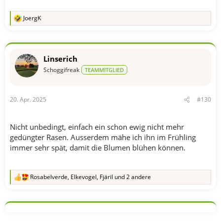
JoergK
R
e
a
k
t
Linserich
i
o
Schoggifreak
TEAMMITGLIED
n
e
n
20. Apr. 2025
#130
:
Nicht unbedingt, einfach ein schon ewig nicht mehr
gedüngter Rasen. Ausserdem mähe ich ihn im Frühling
immer sehr spät, damit die Blumen blühen können.
Rosabelverde
,
Elkevogel
,
Fjäril
und 2 andere
R
e
a
k
t
i