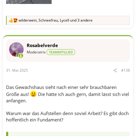
wilderwein
,
Schneefrau
,
Lycell
und 3 andere
R
e
a
k
t
Rosabelverde
i
o
Moderatrix
TEAMMITGLIED
n
e
n
31. Mai 2025
#138
:
Das Gewächshaus sieht nach einer sehr brauchbaren
Größe aus!
Die hätte ich auch gern, damit lässt sich viel
anfangen.
Warum war das Aufstellen denn soviel Arbeit? Es gibt doch
hoffentlich ein Fundament?