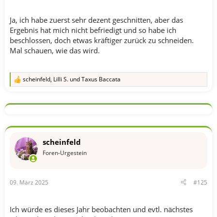
Ja, ich habe zuerst sehr dezent geschnitten, aber das
Ergebnis hat mich nicht befriedigt und so habe ich
beschlossen, doch etwas kräftiger zurück zu schneiden.
Mal schauen, wie das wird.
scheinfeld
,
Lilli S.
und
Taxus Baccata
R
e
a
k
t
i
o
n
scheinfeld
e
n
Foren-Urgestein
:
09. März 2025
#125
Ich würde es dieses Jahr beobachten und evtl. nächstes