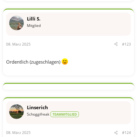
e
a
k
t
Lilli S.
i
o
Mitglied
n
e
n
08. März 2025
#123
:
Ordentlich (zugeschlagen)
Linserich
Schoggifreak
TEAMMITGLIED
08. März 2025
#124