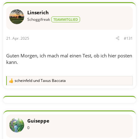
o
n
Linserich
e
n
Schoggifreak
TEAMMITGLIED
:
21. Apr. 2025
#131
Guten Morgen, ich mach mal einen Test, ob ich hier posten
kann.
scheinfeld
und
Taxus Baccata
R
e
a
k
t
i
o
n
Guiseppe
e
n
0
: