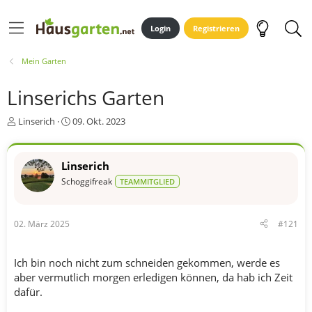
Login
Registrieren
Mein Garten
Linserichs Garten
E
E
Linserich
09. Okt. 2023
r
r
s
s
t
t
Linserich
e
e
Schoggifreak
TEAMMITGLIED
l
l
l
l
e
t
r
a
02. März 2025
#121
m
Ich bin noch nicht zum schneiden gekommen, werde es
aber vermutlich morgen erledigen können, da hab ich Zeit
dafür.