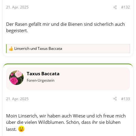
21. Apr. 2025
#132
Der Rasen gefällt mir und die Bienen sind sicherlich auch
begeistert.
Linserich
und
Taxus Baccata
R
e
a
k
t
Taxus Baccata
i
o
Foren-Urgestein
n
e
n
21. Apr. 2025
#133
:
Moin Linserich, wir haben auch Wiese und ich freue mich
über die vielen Wildblumen. Schön, dass ihr sie blühen
lasst.