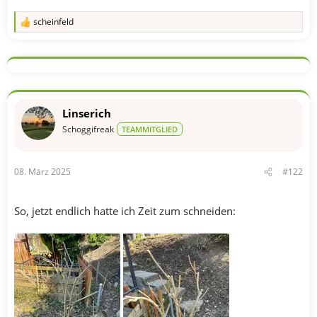
scheinfeld
R
e
a
k
t
i
o
n
Linserich
e
n
Schoggifreak
TEAMMITGLIED
:
08. März 2025
#122
So, jetzt endlich hatte ich Zeit zum schneiden: