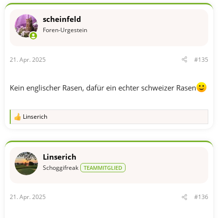
scheinfeld
Foren-Urgestein
21. Apr. 2025
#135
Kein englischer Rasen, dafür ein echter schweizer Rasen
Linserich
R
e
a
k
t
Linserich
i
o
Schoggifreak
TEAMMITGLIED
n
e
n
21. Apr. 2025
#136
: