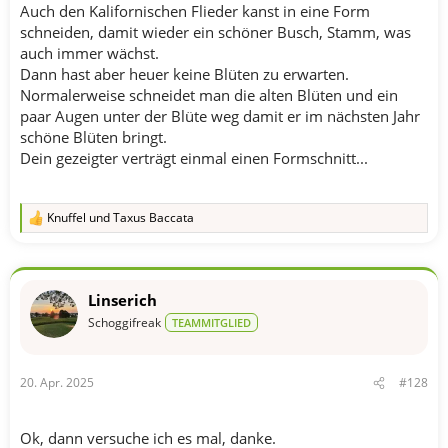
Auch den Kalifornischen Flieder kanst in eine Form
schneiden, damit wieder ein schöner Busch, Stamm, was
auch immer wächst.
Dann hast aber heuer keine Blüten zu erwarten.
Normalerweise schneidet man die alten Blüten und ein
paar Augen unter der Blüte weg damit er im nächsten Jahr
schöne Blüten bringt.
Dein gezeigter verträgt einmal einen Formschnitt...
Knuffel
und
Taxus Baccata
R
e
a
k
t
Linserich
i
o
Schoggifreak
TEAMMITGLIED
n
e
n
20. Apr. 2025
#128
:
Ok, dann versuche ich es mal, danke.