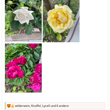
wilderwein
,
Knuffel
,
Lycell
und 6 andere
R