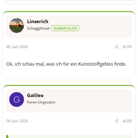
e
a
k
t
Linserich
i
o
Schoggifreak
TEAMMITGLIED
n
e
n
06. Juni 2026
#239
:
Ok, ich schau mal, was ich für ein Kunststoffgefäss finde.
Galileo
G
Foren-Urgestein
06. Juni 2026
#240