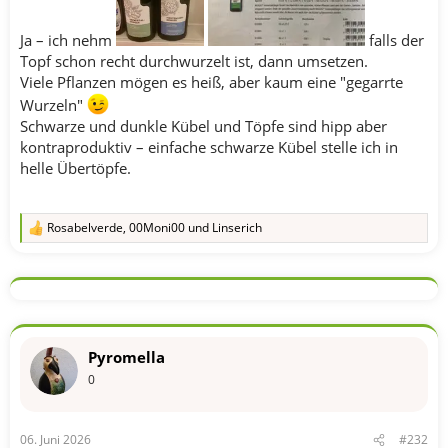
Ja – ich nehm
falls der
Topf schon recht durchwurzelt ist, dann umsetzen.
Viele Pflanzen mögen es heiß, aber kaum eine "gegarrte
Wurzeln"
Schwarze und dunkle Kübel und Töpfe sind hipp aber
kontraproduktiv – einfache schwarze Kübel stelle ich in
helle Übertöpfe.
Rosabelverde
,
00Moni00
und
Linserich
R
e
a
k
t
i
o
n
Pyromella
e
n
0
:
06. Juni 2026
#232