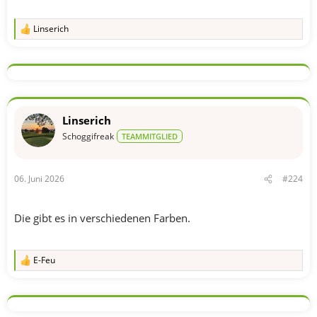
Linserich
R
e
a
k
t
i
o
n
Linserich
e
n
Schoggifreak
TEAMMITGLIED
:
06. Juni 2026
#224
Die gibt es in verschiedenen Farben.
E-Feu
R
e
a
k
t