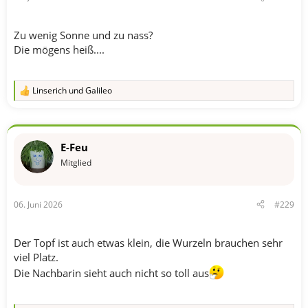
Zu wenig Sonne und zu nass?
Die mögens heiß....
Linserich
und
Galileo
R
e
a
k
t
E-Feu
i
o
Mitglied
n
e
n
06. Juni 2026
#229
:
Der Topf ist auch etwas klein, die Wurzeln brauchen sehr
viel Platz.
Die Nachbarin sieht auch nicht so toll aus