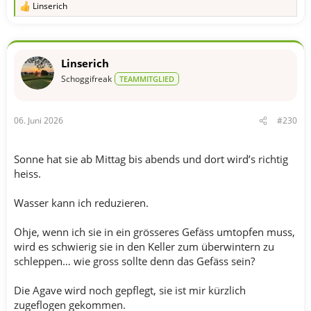
Linserich
R
e
a
k
t
Linserich
i
o
Schoggifreak
TEAMMITGLIED
n
e
n
06. Juni 2026
#230
:
Sonne hat sie ab Mittag bis abends und dort wird’s richtig
heiss.
Wasser kann ich reduzieren.
Ohje, wenn ich sie in ein grösseres Gefäss umtopfen muss,
wird es schwierig sie in den Keller zum überwintern zu
schleppen… wie gross sollte denn das Gefäss sein?
Die Agave wird noch gepflegt, sie ist mir kürzlich
zugeflogen gekommen.