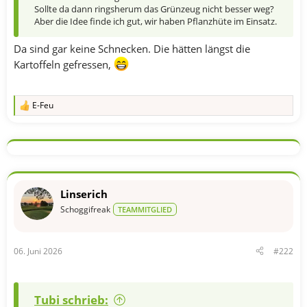
Sollte da dann ringsherum das Grünzeug nicht besser weg?
Aber die Idee finde ich gut, wir haben Pflanzhüte im Einsatz.
Da sind gar keine Schnecken. Die hätten längst die
Kartoffeln gefressen,
E-Feu
R
e
a
k
t
i
o
n
Linserich
e
n
Schoggifreak
TEAMMITGLIED
:
06. Juni 2026
#222
Tubi schrieb: