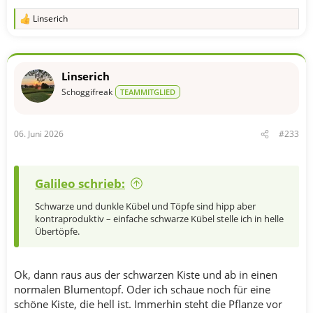
Linserich
R
e
a
k
t
Linserich
i
o
Schoggifreak
TEAMMITGLIED
n
e
n
06. Juni 2026
#233
:
Galileo schrieb:
Schwarze und dunkle Kübel und Töpfe sind hipp aber
kontraproduktiv – einfache schwarze Kübel stelle ich in helle
Übertöpfe.
Ok, dann raus aus der schwarzen Kiste und ab in einen
normalen Blumentopf. Oder ich schaue noch für eine
schöne Kiste, die hell ist. Immerhin steht die Pflanze vor