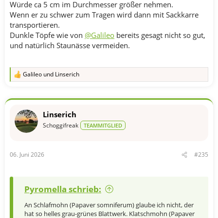
Würde ca 5 cm im Durchmesser größer nehmen.
Wenn er zu schwer zum Tragen wird dann mit Sackkarre
transportieren.
Dunkle Töpfe wie von
@Galileo
bereits gesagt nicht so gut,
und natürlich Staunässe vermeiden.
Galileo
und
Linserich
R
e
a
k
t
Linserich
i
o
Schoggifreak
TEAMMITGLIED
n
e
n
06. Juni 2026
#235
:
Pyromella schrieb:
An Schlafmohn (Papaver somniferum) glaube ich nicht, der
hat so helles grau-grünes Blattwerk. Klatschmohn (Papaver