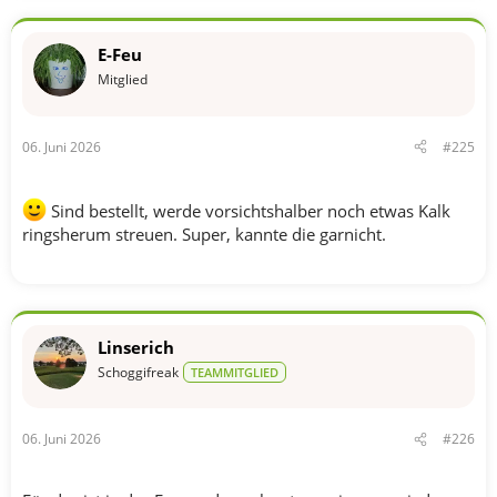
i
o
n
E-Feu
e
n
Mitglied
:
06. Juni 2026
#225
Sind bestellt, werde vorsichtshalber noch etwas Kalk
ringsherum streuen. Super, kannte die garnicht.
Linserich
Schoggifreak
TEAMMITGLIED
06. Juni 2026
#226