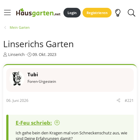
Login
Registrieren
Mein Garten
Linserichs Garten
E
E
Linserich
09. Okt. 2023
r
r
s
s
t
t
Tubi
e
e
Foren-Urgestein
l
l
l
l
e
t
r
a
06. Juni 2026
#221
m
E-Feu schrieb:
Ich gehe bein den Kragen mal von Schneckenschutz aus, wie
sind Deine Erfahrungen damit?