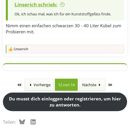
Linserich schrieb:
Ok, ich schau mal, was ich für ein Kunststoffgefäss finde.
Nimm einen einfachen schwarzen 30 - 40 Liter Kübel zum
Probieren mit.
Linserich
R
e
a
k
t
i
o
n
Erste
Letzte
Vorherige
12 von 14
Nächste
e
n
:
Du musst dich einloggen oder registrieren, um hier
zu antworten.
Bluesky
LinkedIn
Teilen: