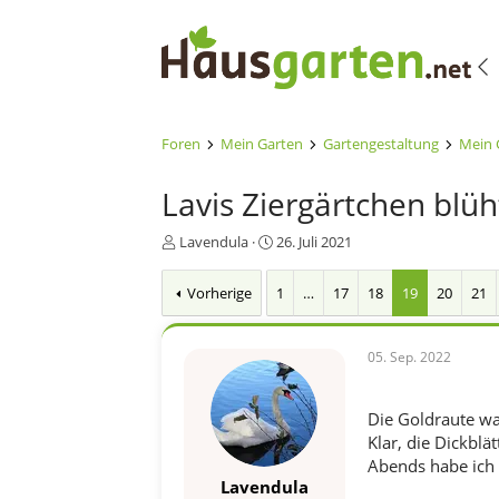
Foren
Mein Garten
Gartengestaltung
Mein 
Lavis Ziergärtchen blüh
E
E
Lavendula
26. Juli 2021
r
r
s
s
Vorherige
1
…
17
18
19
20
21
t
t
e
e
l
l
05. Sep. 2022
l
l
e
t
r
a
Die Goldraute war
m
Klar, die Dickbl
Abends habe ich 
Lavendula