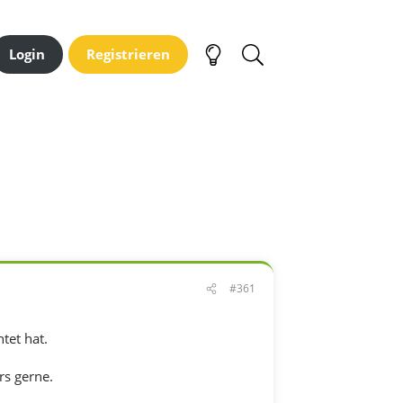
Login
Registrieren
#361
tet hat.
rs gerne.