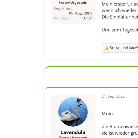
Foren-Urgestein
Mein erster Urla
Registriert
wenn ich wieder 
09. Aug. 2009
Die Einblätter ha
Beiträge
13.126
Und zum Tagesabs
Stupsi
und
Knuff
R
e
a
k
t
i
o
n
e
n
21. Sep. 2022
:
Moin,
die Blumenwiese 
Lavendula
sie ist wieder gr
Foren-Urgestein