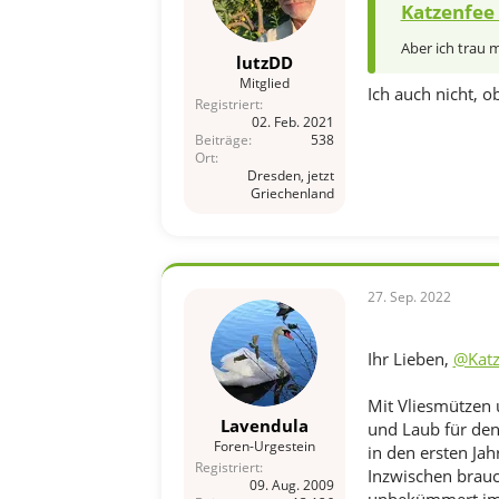
Katzenfee 
Aber ich trau m
lutzDD
Mitglied
Ich auch nicht, 
Registriert
02. Feb. 2021
Beiträge
538
Ort
Dresden, jetzt
Griechenland
27. Sep. 2022
Ihr Lieben,
@Katz
Mit Vliesmützen 
Lavendula
und Laub für den
Foren-Urgestein
in den ersten Ja
Registriert
Inzwischen brauch
09. Aug. 2009
unbekümmert im