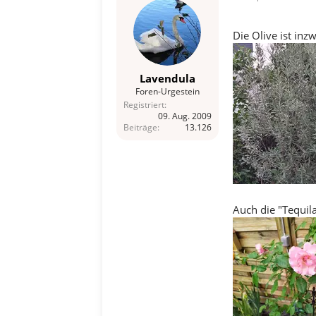
o
n
e
Die Olive ist inz
n
:
Lavendula
Foren-Urgestein
Registriert
09. Aug. 2009
Beiträge
13.126
Auch die "Tequila