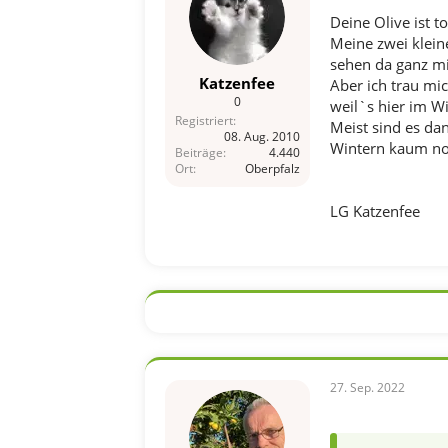
Deine Olive ist tol
Meine zwei klei
sehen da ganz mi
Katzenfee
Aber ich trau mic
0
weil`s hier im W
Registriert
Meist sind es dan
08. Aug. 2010
Wintern kaum noc
Beiträge
4.440
Ort
Oberpfalz
LG Katzenfee
27. Sep. 2022