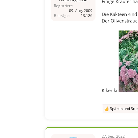
Einige Kräuter h
Registriert
09. Aug. 2009
Die Kakteen sind 
Beiträge
13.126
Der Olivenstrauc
Kikeriki
Spätzin
und
Stup
R
e
a
k
t
i
27. Sep. 2022