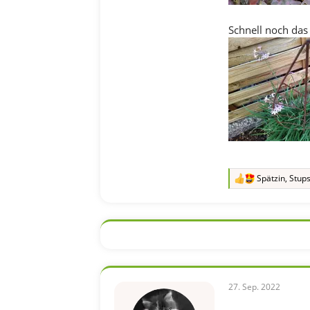
Schnell noch das
Spätzin
,
Stups
R
e
a
k
t
i
o
n
e
n
27. Sep. 2022
: