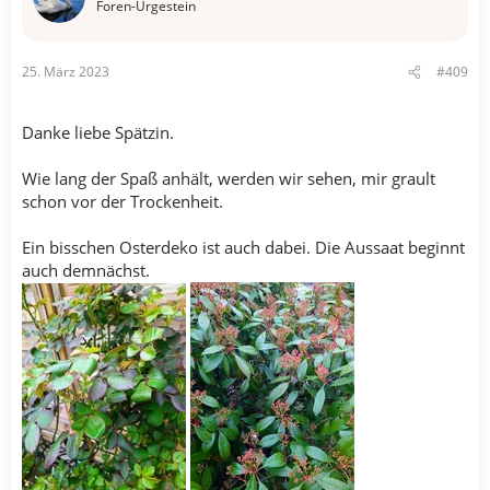
o
Foren-Urgestein
n
e
n
25. März 2023
#409
:
Danke liebe Spätzin.
Wie lang der Spaß anhält, werden wir sehen, mir grault
schon vor der Trockenheit.
Ein bisschen Osterdeko ist auch dabei. Die Aussaat beginnt
auch demnächst.