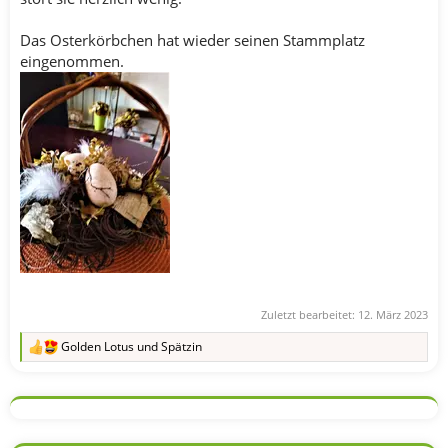
Das Osterkörbchen hat wieder seinen Stammplatz
eingenommen.
Zuletzt bearbeitet:
12. März 2023
Golden Lotus
und
Spätzin
R
e
a
k
t
i