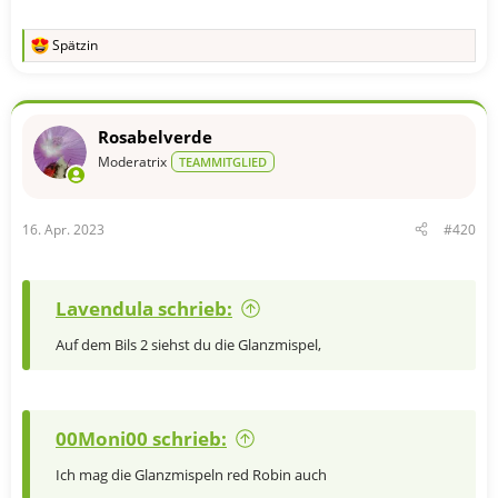
Spätzin
R
e
a
k
t
Rosabelverde
i
o
Moderatrix
TEAMMITGLIED
n
e
n
16. Apr. 2023
#420
:
Lavendula schrieb:
Auf dem Bils 2 siehst du die Glanzmispel,
00Moni00 schrieb:
Ich mag die Glanzmispeln red Robin auch