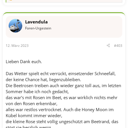
R
e
a
k
t
Lavendula
i
o
Foren-Urgestein
n
e
n
12. März 2023
#403
:
Lieben Dank euch.
Das Wetter spielt echt verrückt, einsetzender Schneefall,
der keine Chance hat, liegenzubleiben.
Die Beetrosen treiben auch wieder ganz toll aus, im letzten
Sommer habe ich noch gedacht,
das war's mit Rosen im Beet, es war wirklich nichts mehr
von den Rosen erkennbar,
alles war restlos vertrocknet. Auch die Honey Moon im
Kübel kommt immer wieder,
die kleine Rose steht völlig ungeschützt am Beetrand, das
stört sie herzlich wenig.