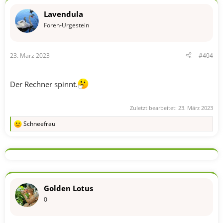
o
n
Lavendula
e
n
Foren-Urgestein
:
23. März 2023
#404
Der Rechner spinnt.
Zuletzt bearbeitet:
23. März 2023
Schneefrau
R
e
a
k
t
i
o
n
Golden Lotus
e
n
0
: