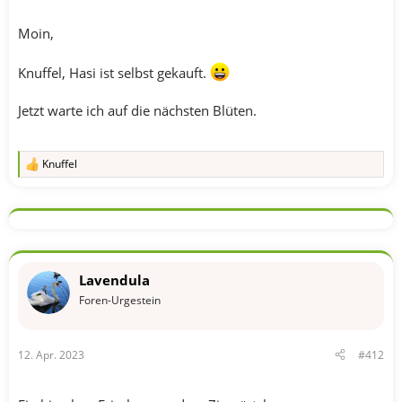
Moin,
Knuffel, Hasi ist selbst gekauft.
Jetzt warte ich auf die nächsten Blüten.
Knuffel
R
e
a
k
t
i
o
n
Lavendula
e
n
Foren-Urgestein
:
12. Apr. 2023
#412