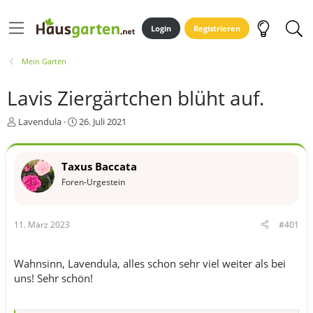
Login
Registrieren
Mein Garten
Lavis Ziergärtchen blüht auf.
E
E
Lavendula
26. Juli 2021
r
r
s
s
t
t
Taxus Baccata
e
e
Foren-Urgestein
l
l
l
l
e
t
r
a
11. März 2023
#401
m
Wahnsinn, Lavendula, alles schon sehr viel weiter als bei
uns! Sehr schön!