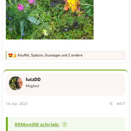
Knuffel
,
Spätzin
,
Guiseppe
und 2 andere
R
e
a
k
t
lutzDD
i
o
Mitglied
n
e
n
14. Apr. 2023
#417
:
00Moni00 schrieb: