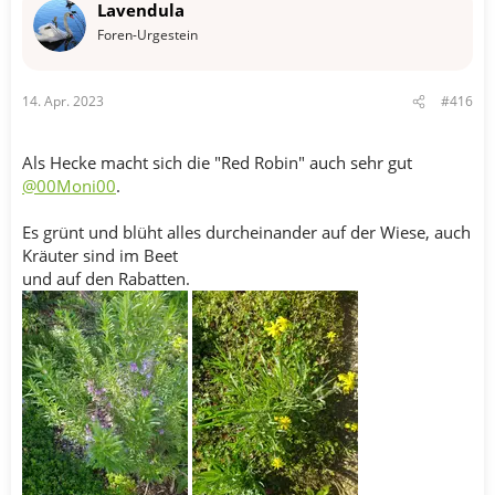
Lavendula
i
o
Foren-Urgestein
n
e
n
14. Apr. 2023
#416
:
Als Hecke macht sich die "Red Robin" auch sehr gut
@00Moni00
.
Es grünt und blüht alles durcheinander auf der Wiese, auch
Kräuter sind im Beet
und auf den Rabatten.