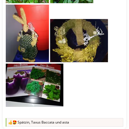
Spätzin
,
Taxus Baccata
und
asta
R
e