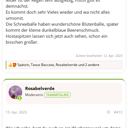
demnächst.
Es kommt doch sehr Vieles wieder und wa nicht alles
umsonst.
Die Schneebälle haben wunderschöne Blütenbälle, später
kommt der kleine dunkelblaue Beerenschmuck.
Hostaspitzen lassen sich jetzt auch sehen, schon ein
bisschen größer.
Zuletzt bearbeitet:
12. Apr. 2023
Spätzin
,
Taxus Baccata
,
Rosabelverde
und 2 andere
R
e
a
k
t
Rosabelverde
i
o
Moderatrix
TEAMMITGLIED
n
e
n
13. Apr. 2023
#413
:
Wie ich sehe, hast du auch so ein Wuchsgewusel um deine