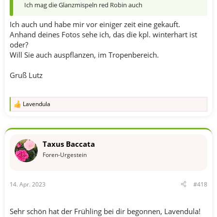
Ich mag die Glanzmispeln red Robin auch
Ich auch und habe mir vor einiger zeit eine gekauft.
Anhand deines Fotos sehe ich, das die kpl. winterhart ist
oder?
Will Sie auch auspflanzen, im Tropenbereich.
Gruß Lutz
Lavendula
R
e
a
k
t
Taxus Baccata
i
o
Foren-Urgestein
n
e
n
14. Apr. 2023
#418
:
Sehr schön hat der Frühling bei dir begonnen, Lavendula!