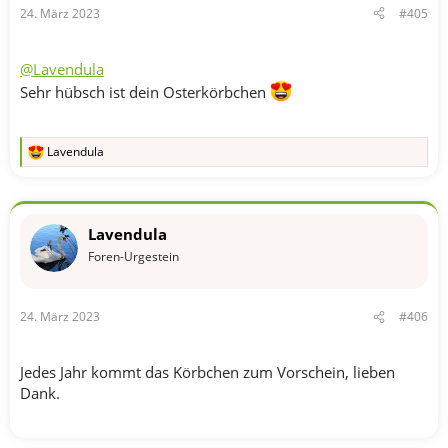
24. März 2023
#405
@Lavendula
Sehr hübsch ist dein Osterkörbchen
Lavendula
R
e
a
k
t
Lavendula
i
o
Foren-Urgestein
n
e
n
24. März 2023
#406
:
Jedes Jahr kommt das Körbchen zum Vorschein, lieben
Dank.