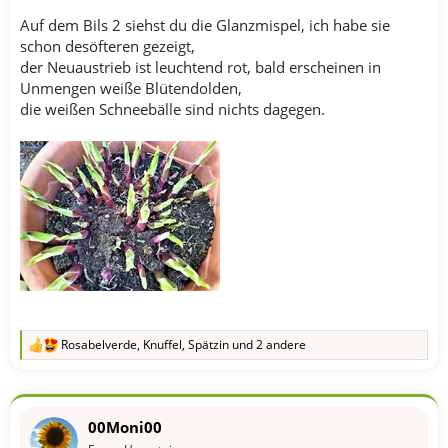
Auf dem Bils 2 siehst du die Glanzmispel, ich habe sie
schon desöfteren gezeigt,
der Neuaustrieb ist leuchtend rot, bald erscheinen in
Unmengen weiße Blütendolden,
die weißen Schneebälle sind nichts dagegen.
Rosabelverde
,
Knuffel
,
Spätzin
und 2 andere
R
e
a
k
t
00Moni00
i
o