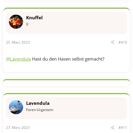
a
k
t
Knuffel
i
o
0
n
e
n
25. März 2023
#410
:
@Lavendula
Hast du den Hasen selbst gemacht?
Lavendula
Foren-Urgestein
27. März 2023
#411