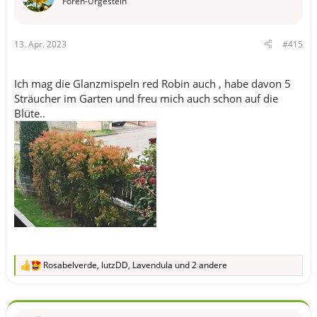
Foren-Urgestein
n
e
n
13. Apr. 2023
#415
:
Ich mag die Glanzmispeln red Robin auch , habe davon 5
Sträucher im Garten und freu mich auch schon auf die
Blüte..
Rosabelverde
,
lutzDD
,
Lavendula
und 2 andere
R
e
a
k
t