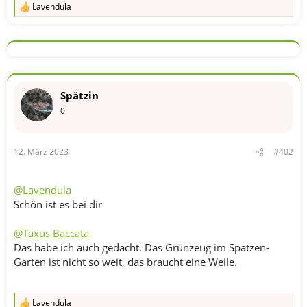
Lavendula
R
e
a
k
t
i
o
n
Spätzin
e
n
0
:
12. März 2023
#402
@Lavendula
Schön ist es bei dir
@Taxus Baccata
Das habe ich auch gedacht. Das Grünzeug im Spatzen-
Garten ist nicht so weit, das braucht eine Weile.
Lavendula