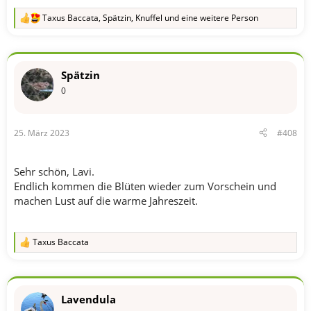
Taxus Baccata
,
Spätzin
,
Knuffel
und eine weitere Person
R
e
a
k
t
Spätzin
i
o
0
n
e
n
25. März 2023
#408
:
Sehr schön, Lavi.
Endlich kommen die Blüten wieder zum Vorschein und
machen Lust auf die warme Jahreszeit.
Taxus Baccata
R
e
a
k
t
Lavendula
i