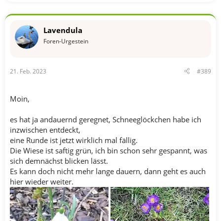
e
a
k
t
Lavendula
i
o
Foren-Urgestein
n
e
n
21. Feb. 2023
#389
:
Moin,
es hat ja andauernd geregnet, Schneeglöckchen habe ich
inzwischen entdeckt,
eine Runde ist jetzt wirklich mal fällig.
Die Wiese ist saftig grün, ich bin schon sehr gespannt, was
sich demnächst blicken lässt.
Es kann doch nicht mehr lange dauern, dann geht es auch
hier wieder weiter.