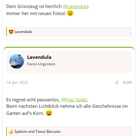
Dein Grünzeug ist herrlich
@Lavendula
Immer her mit neuen Fotos!
Lavendula
R
e
a
k
t
Lavendula
i
o
Foren-Urgestein
n
e
n
14. Jan. 2023
#388
:
Es regnet echt pausenlos,
@Frau Spatz
.
Beim nächsten Lichtblick nehme ich alle Geschehnisse im
Garten auf's Korn.
Spätzin
und
Taxus Baccata
R