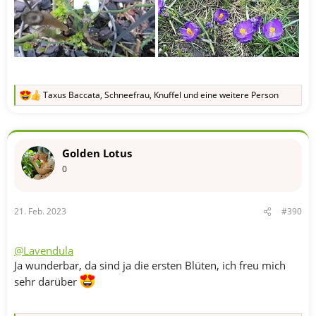
Taxus Baccata
,
Schneefrau
,
Knuffel
und eine weitere Person
R
e
a
k
t
Golden Lotus
i
o
0
n
e
n
21. Feb. 2023
#390
:
@Lavendula
Ja wunderbar, da sind ja die ersten Blüten, ich freu mich
sehr darüber