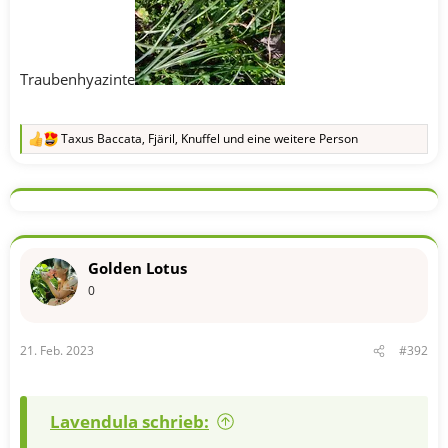
Traubenhyazinte
Taxus Baccata
,
Fjäril
,
Knuffel
und eine weitere Person
R
e
a
k
t
i
o
n
Golden Lotus
e
n
0
:
21. Feb. 2023
#392
Lavendula schrieb: