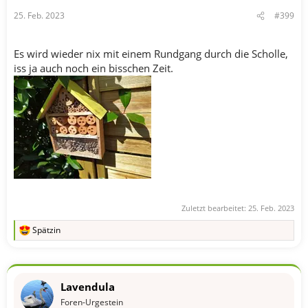
n
25. Feb. 2023
#399
:
Es wird wieder nix mit einem Rundgang durch die Scholle,
iss ja auch noch ein bisschen Zeit.
Zuletzt bearbeitet:
25. Feb. 2023
Spätzin
R
e
a
k
t
Lavendula
i
o
Foren-Urgestein