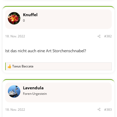
i
o
n
Knuffel
e
n
0
:
18. Nov. 2022
#382
Ist das nicht auch eine Art Storchenschnabel?
Taxus Baccata
R
e
a
k
t
Lavendula
i
o
Foren-Urgestein
n
e
n
18. Nov. 2022
#383
: