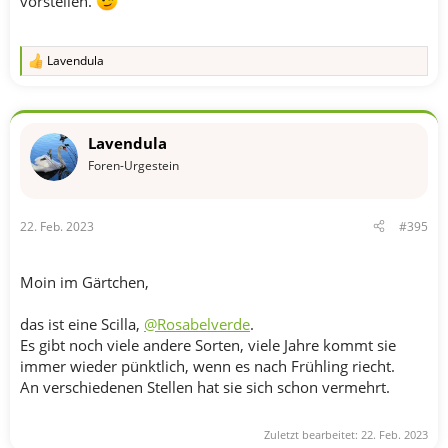
vorstellen.
Lavendula
R
e
a
k
t
Lavendula
i
o
Foren-Urgestein
n
e
n
22. Feb. 2023
#395
:
Moin im Gärtchen,
das ist eine Scilla,
@Rosabelverde
.
Es gibt noch viele andere Sorten, viele Jahre kommt sie
immer wieder pünktlich, wenn es nach Frühling riecht.
An verschiedenen Stellen hat sie sich schon vermehrt.
Zuletzt bearbeitet:
22. Feb. 2023