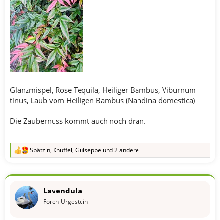
Glanzmispel, Rose Tequila, Heiliger Bambus, Viburnum
tinus, Laub vom Heiligen Bambus (Nandina domestica)
Die Zaubernuss kommt auch noch dran.
Spätzin
,
Knuffel
,
Guiseppe
und 2 andere
R
e
a
k
t
Lavendula
i
o
Foren-Urgestein
n
e