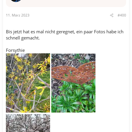
n
e
n
11. März 2023
#400
:
Bis jetzt hat es mal nicht geregnet, ein paar Fotos habe ich
schnell gemacht.
Forsythie