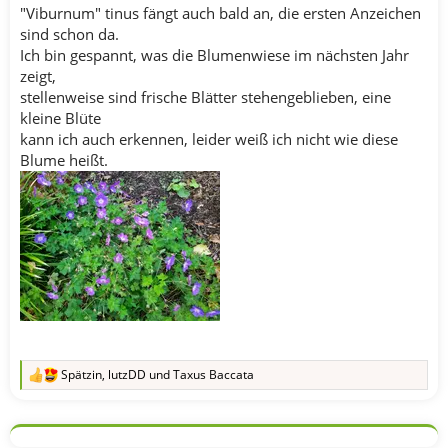
"Viburnum" tinus fängt auch bald an, die ersten Anzeichen
sind schon da.
Ich bin gespannt, was die Blumenwiese im nächsten Jahr
zeigt,
stellenweise sind frische Blätter stehengeblieben, eine
kleine Blüte
kann ich auch erkennen, leider weiß ich nicht wie diese
Blume heißt.
Spätzin
,
lutzDD
und
Taxus Baccata
R
e
a
k
t