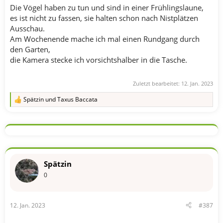
Die Vögel haben zu tun und sind in einer Frühlingslaune,
es ist nicht zu fassen, sie halten schon nach Nistplätzen
Ausschau.
Am Wochenende mache ich mal einen Rundgang durch
den Garten,
die Kamera stecke ich vorsichtshalber in die Tasche.
Zuletzt bearbeitet:
12. Jan. 2023
Spätzin
und
Taxus Baccata
R
e
a
k
t
i
o
n
Spätzin
e
n
0
:
12. Jan. 2023
#387