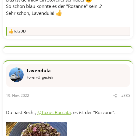
So schön blau könnte es der "Rozanne" sein..?
Sehr schön, Lavendula!
lutzDD
R
e
a
k
t
i
o
n
Lavendula
e
n
Foren-Urgestein
:
19. Nov. 2022
#385
Du hast Recht,
@Taxus Baccata
, es ist der "Rozzane".