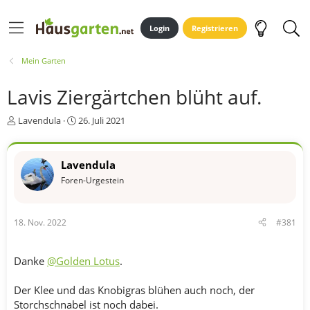
Login
Registrieren
Mein Garten
Lavis Ziergärtchen blüht auf.
E
E
Lavendula
26. Juli 2021
r
r
s
s
t
t
Lavendula
e
e
Foren-Urgestein
l
l
l
l
e
t
r
a
18. Nov. 2022
#381
m
Danke
@Golden Lotus
.
Der Klee und das Knobigras blühen auch noch, der
Storchschnabel ist noch dabei.