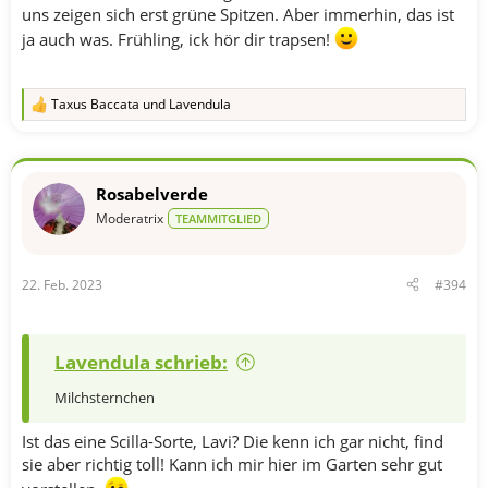
uns zeigen sich erst grüne Spitzen. Aber immerhin, das ist
ja auch was. Frühling, ick hör dir trapsen!
Taxus Baccata
und
Lavendula
R
e
a
k
t
Rosabelverde
i
o
Moderatrix
TEAMMITGLIED
n
e
n
22. Feb. 2023
#394
:
Lavendula schrieb:
Milchsternchen
Ist das eine Scilla-Sorte, Lavi? Die kenn ich gar nicht, find
sie aber richtig toll! Kann ich mir hier im Garten sehr gut