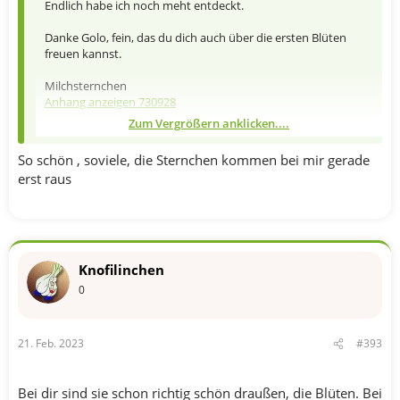
Endlich habe ich noch meht entdeckt.
Danke Golo, fein, das du dich auch über die ersten Blüten
freuen kannst.
Milchsternchen
Anhang anzeigen 730928
Zum Vergrößern anklicken....
Krokusse
Anhang anzeigen 730929
Hasenglöckchen, bis jetzt noch grün
Anhang anzeigen 730930
So schön , soviele, die Sternchen kommen bei mir gerade
erst raus
Zwergiris
Anhang anzeigen 730931
Traubenhyazinte
Anhang anzeigen 730932
Knofilinchen
0
21. Feb. 2023
#393
Bei dir sind sie schon richtig schön draußen, die Blüten. Bei