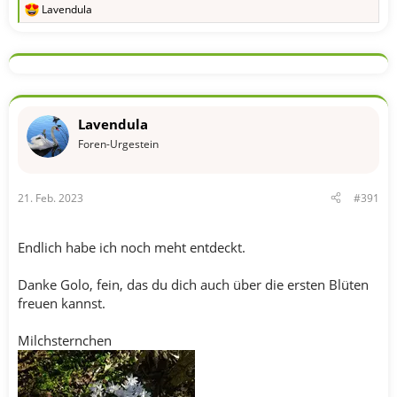
Lavendula
R
e
a
k
t
i
o
n
Lavendula
e
n
Foren-Urgestein
:
21. Feb. 2023
#391
Endlich habe ich noch meht entdeckt.
Danke Golo, fein, das du dich auch über die ersten Blüten
freuen kannst.
Milchsternchen