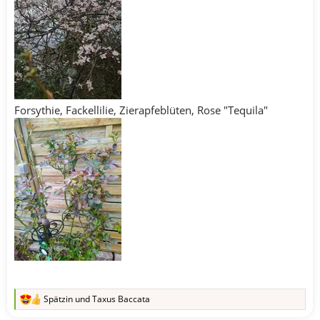
Forsythie, Fackellilie, Zierapfeblüten, Rose "Tequila"
Spätzin
und
Taxus Baccata
R
e