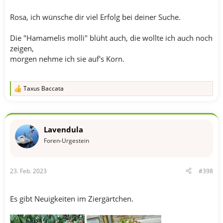
Rosa, ich wünsche dir viel Erfolg bei deiner Suche.
Die "Hamamelis molli" blüht auch, die wollte ich auch noch
zeigen,
morgen nehme ich sie auf's Korn.
Taxus Baccata
R
e
a
k
t
Lavendula
i
o
Foren-Urgestein
n
e
n
23. Feb. 2023
#398
:
Es gibt Neuigkeiten im Ziergärtchen.