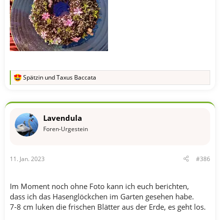
Spätzin
und
Taxus Baccata
R
e
a
k
t
Lavendula
i
o
Foren-Urgestein
n
e
n
11. Jan. 2023
#386
:
Im Moment noch ohne Foto kann ich euch berichten,
dass ich das Hasenglöckchen im Garten gesehen habe.
7-8 cm luken die frischen Blätter aus der Erde, es geht los.