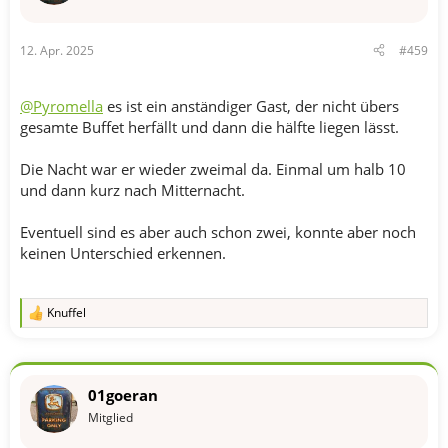
n
e
n
12. Apr. 2025
#459
:
@Pyromella
es ist ein anständiger Gast, der nicht übers
gesamte Buffet herfällt und dann die hälfte liegen lässt.
Die Nacht war er wieder zweimal da. Einmal um halb 10
und dann kurz nach Mitternacht.
Eventuell sind es aber auch schon zwei, konnte aber noch
keinen Unterschied erkennen.
Knuffel
R
e
a
k
t
01goeran
i
o
Mitglied
n
e