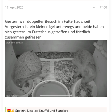
n
17. Apr. 2025
#460
:
Gestern war doppelter Besuch im Futterhaus, seit
Vorgestern ist ein kleiner Igel unterwegs und beide haben
sich gestern im Futterhaus getroffen und friedlich
zusammen gefressen.
Spätzin
,
luise-ac
,
Knuffel
und 8 andere