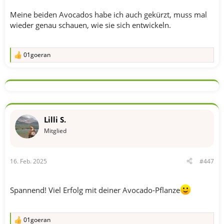
Meine beiden Avocados habe ich auch gekürzt, muss mal
wieder genau schauen, wie sie sich entwickeln.
01goeran
R
e
a
k
t
i
o
n
Lilli S.
e
n
Mitglied
:
16. Feb. 2025
#447
Spannend! Viel Erfolg mit deiner Avocado-Pflanze
01goeran
R