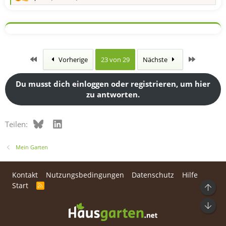
R
e
a
k
t
i
o
n
Erste
Letzte
Vorherige
23 von 29
Nächste
e
n
:
Du musst dich einloggen oder registrieren, um hier
zu antworten.
Bluesky
LinkedIn
Teilen:
Mein Garten
Kontakt
Nutzungsbedingungen
Datenschutz
Hilfe
Start
R
S
S