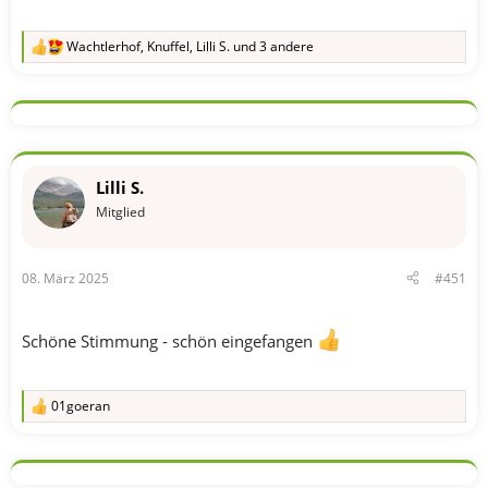
Wachtlerhof
,
Knuffel
,
Lilli S.
und 3 andere
R
e
a
k
t
i
o
n
Lilli S.
e
n
Mitglied
:
08. März 2025
#451
Schöne Stimmung - schön eingefangen
01goeran
R
e
a
k
t