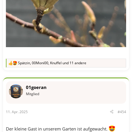
Spätzin
,
00Moni00
,
Knuffel
und 11 andere
R
e
a
k
t
01goeran
i
o
Mitglied
n
e
n
11. Apr. 2025
#454
:
Der kleine Gast in unserem Garten ist aufgewacht.