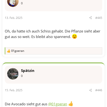
n
0
:
13. Feb. 2025
#445
Oh, da hätte ich auch Schiss gehabt. Die Pflanze sieht aber
gut aus so weit. Es bleibt also spannend.
01goeran
R
e
a
k
t
Spätzin
i
o
0
n
e
n
15. Feb. 2025
#446
:
Die Avocado sieht gut aus
@01goeran