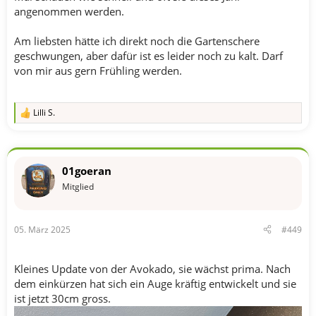
angenommen werden.
Am liebsten hätte ich direkt noch die Gartenschere
geschwungen, aber dafür ist es leider noch zu kalt. Darf
von mir aus gern Frühling werden.
Lilli S.
R
e
a
k
t
01goeran
i
o
Mitglied
n
e
n
05. März 2025
#449
:
Kleines Update von der Avokado, sie wächst prima. Nach
dem einkürzen hat sich ein Auge kräftig entwickelt und sie
ist jetzt 30cm gross.