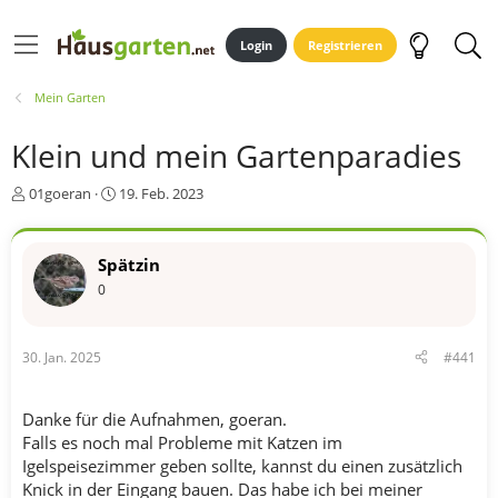
Login
Registrieren
Mein Garten
Klein und mein Gartenparadies
E
E
01goeran
19. Feb. 2023
r
r
s
s
t
t
Spätzin
e
e
0
l
l
l
l
e
t
r
a
30. Jan. 2025
#441
m
Danke für die Aufnahmen, goeran.
Falls es noch mal Probleme mit Katzen im
Igelspeisezimmer geben sollte, kannst du einen zusätzlich
Knick in der Eingang bauen. Das habe ich bei meiner