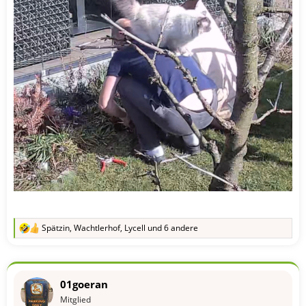
Spätzin
,
Wachtlerhof
,
Lycell
und 6 andere
R
e
a
k
t
01goeran
i
o
Mitglied