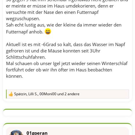
er meinte er müsse im Haus umdekorieren, denn er
versuchte mit der Nase den einen Futternapf
wegzuschupsen.
Sah echt lustig aus, wie der kleine da immer wieder den
Futternapf anhob.
Aktuell ist es mit -6Grad so kalt, dass das Wasser im Napf
gefroren ist und die Mäuse konnten seit 3Uhr
Schlittschuhfahren.
Mal schauen ob unser Igel jetzt wieder seinen Winterschlaf
fortführt oder ob wir ihn öfter im Haus beobachten
können.
Spätzin
,
Lilli S.
,
00Moni00
und 2 andere
R
e
a
k
t
i
o
n
01goeran
e