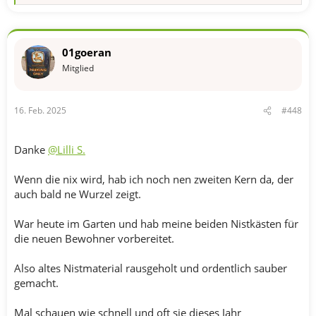
e
a
k
t
01goeran
i
o
Mitglied
n
e
n
16. Feb. 2025
#448
:
Danke
@Lilli S.
Wenn die nix wird, hab ich noch nen zweiten Kern da, der
auch bald ne Wurzel zeigt.
War heute im Garten und hab meine beiden Nistkästen für
die neuen Bewohner vorbereitet.
Also altes Nistmaterial rausgeholt und ordentlich sauber
gemacht.
Mal schauen wie schnell und oft sie dieses Jahr