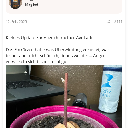
n
Mitglied
:
12. Feb. 2025
#444
Kleines Update zur Anzucht meiner Avokado.
Das Einkürzen hat etwas Überwindung gekostet, war
bisher aber nicht schädlich, denn zwei der 4 Augen
entwickeln sich bisher recht gut.