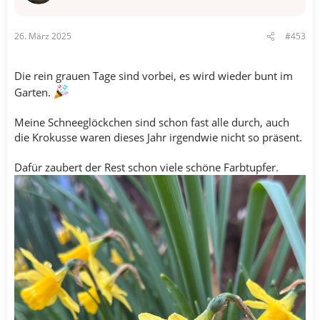
n
e
n
26. März 2025
#453
:
Die rein grauen Tage sind vorbei, es wird wieder bunt im
Garten.
Meine Schneeglöckchen sind schon fast alle durch, auch
die Krokusse waren dieses Jahr irgendwie nicht so präsent.
Dafür zaubert der Rest schon viele schöne Farbtupfer.