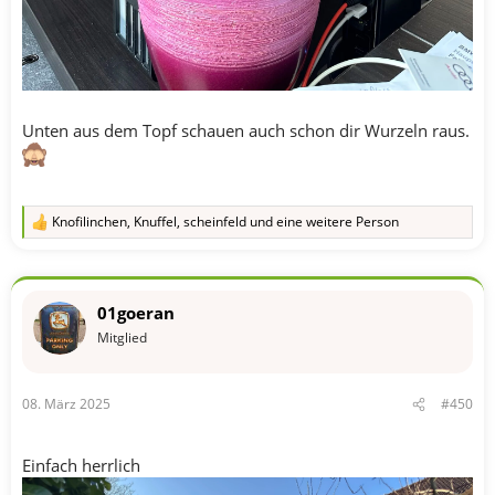
Unten aus dem Topf schauen auch schon dir Wurzeln raus.
Knofilinchen
,
Knuffel
,
scheinfeld
und eine weitere Person
R
e
a
k
t
01goeran
i
o
Mitglied
n
e
n
08. März 2025
#450
:
Einfach herrlich