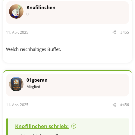
t
Knofilinchen
i
o
0
n
e
n
11. Apr. 2025
#455
:
Welch reichhaltiges Buffet.
01goeran
Mitglied
11. Apr. 2025
#456
Knofilinchen schrieb: