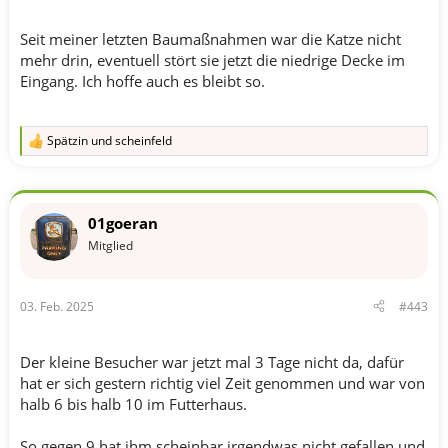
Seit meiner letzten Baumaßnahmen war die Katze nicht
mehr drin, eventuell stört sie jetzt die niedrige Decke im
Eingang. Ich hoffe auch es bleibt so.
Spätzin
und
scheinfeld
R
e
a
k
t
01goeran
i
o
Mitglied
n
e
n
03. Feb. 2025
#443
:
Der kleine Besucher war jetzt mal 3 Tage nicht da, dafür
hat er sich gestern richtig viel Zeit genommen und war von
halb 6 bis halb 10 im Futterhaus.
So gegen 9 hat ihm scheinbar irgendwas nicht gefallen und