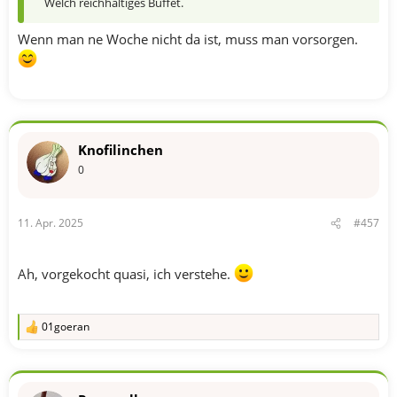
Welch reichhaltiges Buffet.
Wenn man ne Woche nicht da ist, muss man vorsorgen.
Knofilinchen
0
11. Apr. 2025
#457
Ah, vorgekocht quasi, ich verstehe.
01goeran
R
e
a
k
t