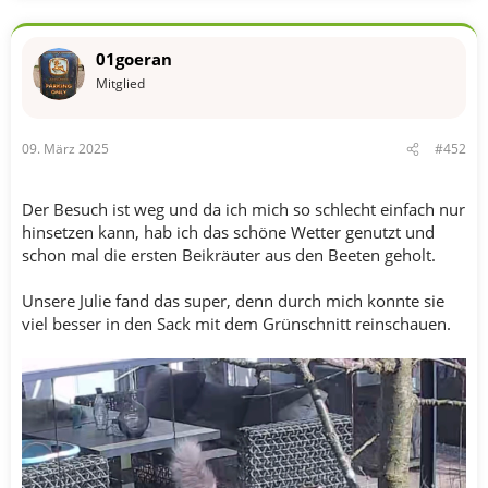
i
o
n
01goeran
e
n
Mitglied
:
09. März 2025
#452
Der Besuch ist weg und da ich mich so schlecht einfach nur
hinsetzen kann, hab ich das schöne Wetter genutzt und
schon mal die ersten Beikräuter aus den Beeten geholt.
Unsere Julie fand das super, denn durch mich konnte sie
viel besser in den Sack mit dem Grünschnitt reinschauen.