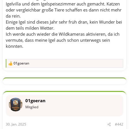
Igelvilla und dem Igelspeisezimmer auch gemacht. Katzen
oder vergleichbar große Tiere schaffen es dann nicht mehr
da rein.
Einige Igel sind dieses Jahr sehr früh dran, kein Wunder bei
dem teils milden Wetter.
Ich werde auch wieder die Wildkameras aktivieren, da ich
vermute, dass meine Igel auch schon unterwegs sein
könnten.
01goeran
R
e
a
k
t
i
o
n
01goeran
e
n
Mitglied
:
30. Jan. 2025
#442