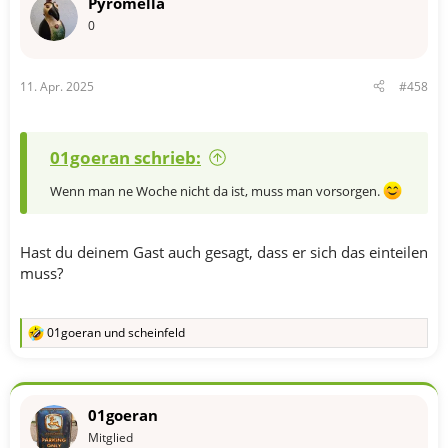
Pyromella
i
o
0
n
e
n
11. Apr. 2025
#458
:
01goeran schrieb:
Wenn man ne Woche nicht da ist, muss man vorsorgen.
Hast du deinem Gast auch gesagt, dass er sich das einteilen
muss?
01goeran
und
scheinfeld
R
e
a
k
t
01goeran
i
o
Mitglied