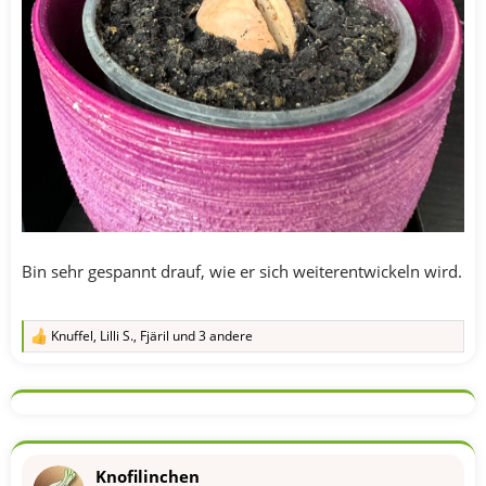
Bin sehr gespannt drauf, wie er sich weiterentwickeln wird.
Knuffel
,
Lilli S.
,
Fjäril
und 3 andere
R
e
a
k
t
i
o
n
Knofilinchen
e