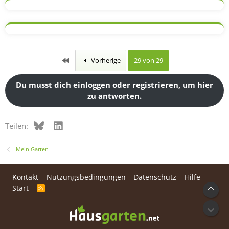
k
t
i
o
n
e
n
:
Erste
Vorherige
29 von 29
Du musst dich einloggen oder registrieren, um hier
zu antworten.
Bluesky
LinkedIn
Teilen:
Mein Garten
Kontakt
Nutzungsbedingungen
Datenschutz
Hilfe
Start
R
Ob
S
S
Unt