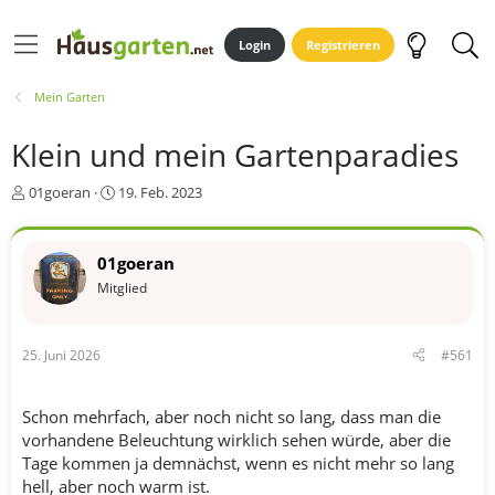
Login
Registrieren
Mein Garten
Klein und mein Gartenparadies
E
E
01goeran
19. Feb. 2023
r
r
s
s
t
t
01goeran
e
e
Mitglied
l
l
l
l
e
t
r
a
25. Juni 2026
#561
m
Schon mehrfach, aber noch nicht so lang, dass man die
vorhandene Beleuchtung wirklich sehen würde, aber die
Tage kommen ja demnächst, wenn es nicht mehr so lang
hell, aber noch warm ist.