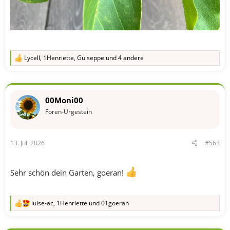
Lycell
,
1Henriette
,
Guiseppe
und 4 andere
R
e
a
k
t
00Moni00
i
o
Foren-Urgestein
n
e
n
13. Juli 2026
#563
:
Sehr schön dein Garten, goeran!
luise-ac
,
1Henriette
und
01goeran
R
e
a