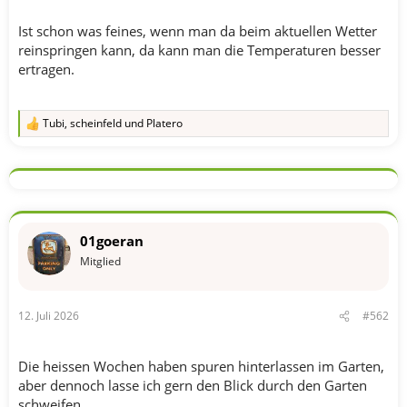
Ist schon was feines, wenn man da beim aktuellen Wetter
reinspringen kann, da kann man die Temperaturen besser
ertragen.
Tubi
,
scheinfeld
und
Platero
R
e
a
k
t
i
o
n
01goeran
e
n
Mitglied
:
12. Juli 2026
#562
Die heissen Wochen haben spuren hinterlassen im Garten,
aber dennoch lasse ich gern den Blick durch den Garten
schweifen.