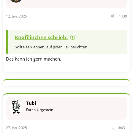
n
e
n
12. Jan. 2025
#430
:
Knofilinchen schrieb:
Sollte es klappen, auf jeden Fall berichten.
Das kann ich gern machen.
Tubi
Foren-Urgestein
27. Jan. 2025
#431