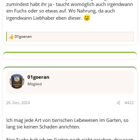
zumindest habt ihr ja - taucht womöglich auch irgendwann
ein Fuchs oder so etwas auf. Wo Nahrung, da auch
irgendwann Liebhaber eben dieser.
01goeran
R
e
a
k
t
i
o
n
01goeran
e
n
Mitglied
:
26. Dez. 2024
#422
Ich mag jede Art von tierischen Lebewesen im Garten, so
lang sie keinen Schaden anrichten.
Nen Fuchs hab ich im Garten noch nicht gesehen, draussen