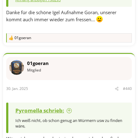
Danke für die schöne Igel Aufnahme Goran, unserer
kommt auch immer wieder zum fressen...
01goeran
R
e
a
k
t
01goeran
i
o
Mitglied
n
e
n
30. Jan. 2025
#440
:
Pyromella schrieb:
Ich weiß nicht, ob schon genug an Würmern usw zu finden
wäre,