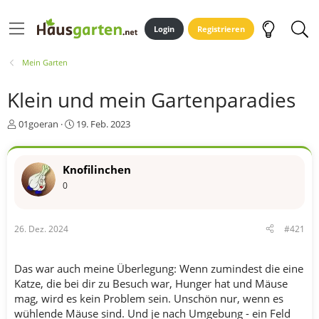
Login
Registrieren
Mein Garten
Klein und mein Gartenparadies
E
E
01goeran
19. Feb. 2023
r
r
s
s
t
t
Knofilinchen
e
e
0
l
l
l
l
e
t
r
a
26. Dez. 2024
#421
m
Das war auch meine Überlegung: Wenn zumindest die eine
Katze, die bei dir zu Besuch war, Hunger hat und Mäuse
mag, wird es kein Problem sein. Unschön nur, wenn es
wühlende Mäuse sind. Und je nach Umgebung - ein Feld