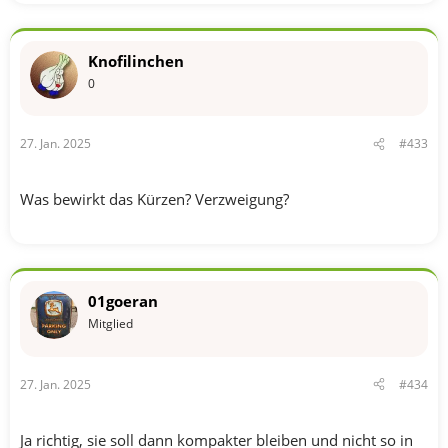
e
a
k
t
Knofilinchen
i
o
0
n
e
n
27. Jan. 2025
#433
:
Was bewirkt das Kürzen? Verzweigung?
01goeran
Mitglied
27. Jan. 2025
#434
Ja richtig, sie soll dann kompakter bleiben und nicht so in