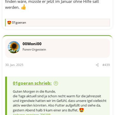
finden wäre, müsste er jetzt im Januar ohne Hilfe satt
werden.
01goeran
R
e
a
k
t
00Moni00
i
o
Foren-Urgestein
n
e
n
30. Jan. 2025
#439
:
01goeran schrieb:
Guten Morgen in die Runde,
die Tage aktuell sind ja schon recht warm für die Jahreszeit
und irgendwie hatten wir im Gefühl, dass unsere Igel vielleicht
aktiv werden könnten. Also Futter aufgefüllt und siehe da,
gestern Abend halb 9 kam einer ans Buffet.
Anhang anzeigen 790295