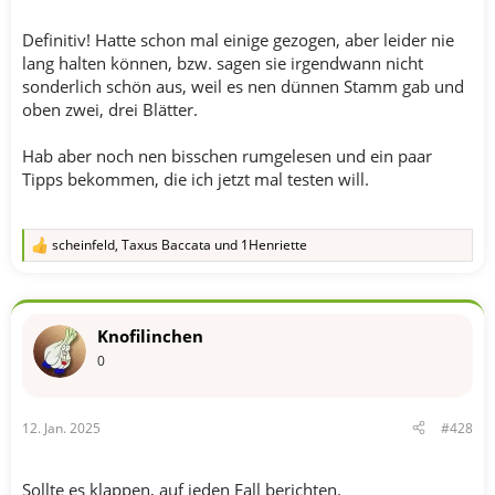
Definitiv! Hatte schon mal einige gezogen, aber leider nie
lang halten können, bzw. sagen sie irgendwann nicht
sonderlich schön aus, weil es nen dünnen Stamm gab und
oben zwei, drei Blätter.
Hab aber noch nen bisschen rumgelesen und ein paar
Tipps bekommen, die ich jetzt mal testen will.
scheinfeld
,
Taxus Baccata
und
1Henriette
R
e
a
k
t
Knofilinchen
i
o
0
n
e
n
12. Jan. 2025
#428
:
Sollte es klappen, auf jeden Fall berichten.