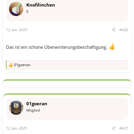
t
Knofilinchen
i
o
0
n
e
n
12. Jan. 2025
#426
:
Das ist ein schöne Überwinterungsbeschäftigung.
01goeran
R
e
a
k
t
i
o
n
01goeran
e
n
Mitglied
:
12. Jan. 2025
#427