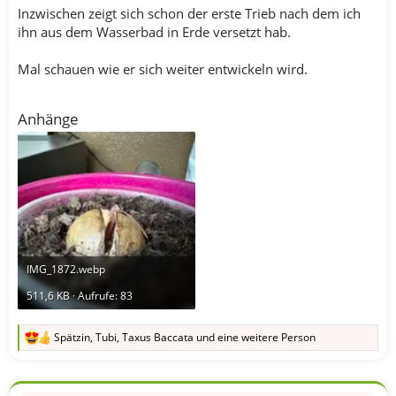
Inzwischen zeigt sich schon der erste Trieb nach dem ich
ihn aus dem Wasserbad in Erde versetzt hab.
Mal schauen wie er sich weiter entwickeln wird.
Anhänge
IMG_1872.webp
511,6 KB · Aufrufe: 83
Spätzin
,
Tubi
,
Taxus Baccata
und eine weitere Person
R
e
a
k