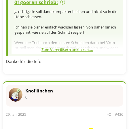
01goeran schrieb:
Ja richtig, sie soll dann kompakter bleiben und nicht so in die
Höhe schiessen.
Ich hab sie bisher einfach wachsen lassen, von daher bin ich
gespannt, wie sie auf den Schnitt reagiert.
Wenn der Trieb nach dem ersten Schneiden dann bei 30cm
ist, soll man das Prozedere nochmal wiederholen und wieder
Zum Vergrößern anklicken....
auf die Hälfte kürzen.
Danke für die Info!
Knofilinchen
0
29. Jan. 2025
#436