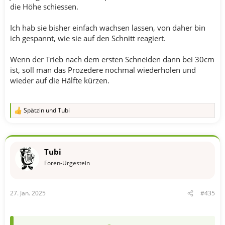
die Höhe schiessen.
Ich hab sie bisher einfach wachsen lassen, von daher bin
ich gespannt, wie sie auf den Schnitt reagiert.
Wenn der Trieb nach dem ersten Schneiden dann bei 30cm
ist, soll man das Prozedere nochmal wiederholen und
wieder auf die Hälfte kürzen.
Spätzin
und
Tubi
R
e
a
k
t
Tubi
i
o
Foren-Urgestein
n
e
n
27. Jan. 2025
#435
: