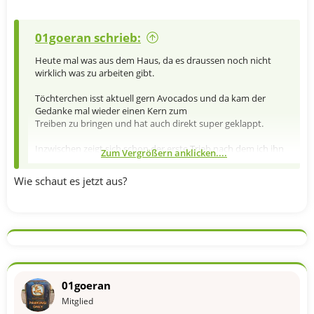
01goeran schrieb:
Heute mal was aus dem Haus, da es draussen noch nicht
wirklich was zu arbeiten gibt.
Töchterchen isst aktuell gern Avocados und da kam der
Gedanke mal wieder einen Kern zum
Treiben zu bringen und hat auch direkt super geklappt.
Inzwischen zeigt sich schon der erste Trieb nach dem ich ihn
Zum Vergrößern anklicken....
aus dem Wasserbad in Erde versetzt hab.
Wie schaut es jetzt aus?
Mal schauen wie er sich weiter entwickeln wird.
01goeran
Mitglied