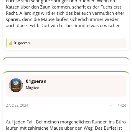
Füchse sind sehr gute Springer und Buddler. Wenn da
Katzen über den Zaun kommen, schafft es der Fuchs erst
Recht. Allerdings wird er sich das bei euch vermutlich eher
sparen, denn die Mäuse laufen sicherlich immer wieder
auch übers Feld. Dort wird er bestimmt etwas erwischen.
01goeran
R
e
a
k
t
i
o
n
01goeran
e
n
Mitglied
:
27. Dez. 2024
#424
Auf jeden Fall. Bei meinen morgendlichen Runden ins Büro
laufen mit zahlreiche Mäuse über den Weg. Das Buffet ist