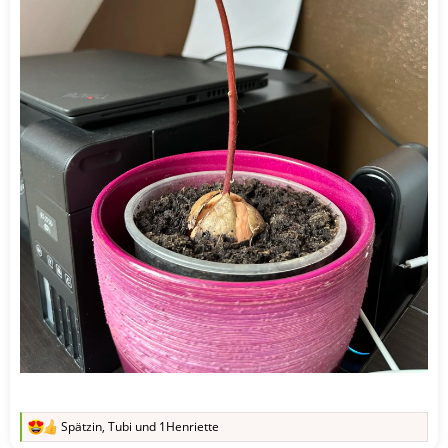
Spätzin
,
Tubi
und
1Henriette
R