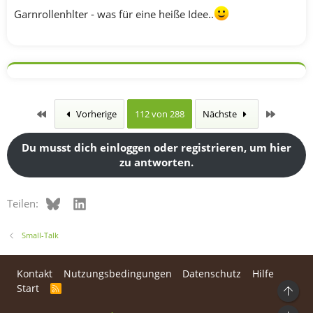
Garnrollenhlter - was für eine heiße Idee..
Erste
Letzte
Vorherige
112 von 288
Nächste
Du musst dich einloggen oder registrieren, um hier
zu antworten.
Bluesky
LinkedIn
Teilen:
Small-Talk
Kontakt
Nutzungsbedingungen
Datenschutz
Hilfe
Start
R
Ob
S
S