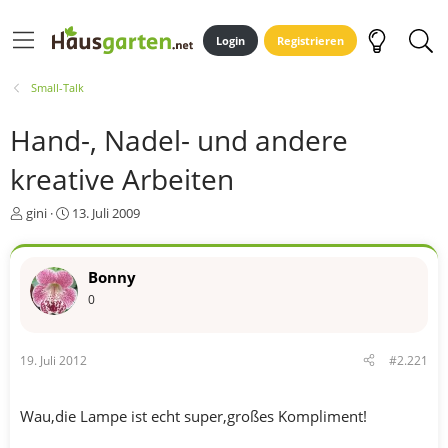
Login
Registrieren
Small-Talk
Hand-, Nadel- und andere
kreative Arbeiten
E
E
gini
13. Juli 2009
r
r
s
s
t
t
Bonny
e
e
0
l
l
l
l
e
t
r
a
19. Juli 2012
#2.221
m
Wau,die Lampe ist echt super,großes Kompliment!