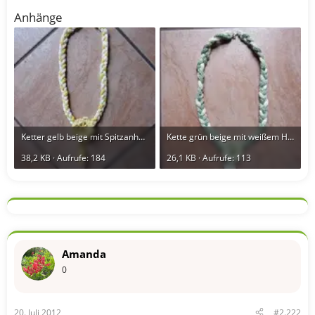
Anhänge
Ketter gelb beige mit Spitzanhänger.webp
Kette grün beige mit weißem Hänger und Blume.webp
38,2 KB · Aufrufe: 184
26,1 KB · Aufrufe: 113
Amanda
0
20. Juli 2012
#2.222