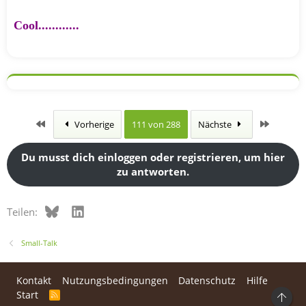
Cool............
Erste
Letzte
Vorherige
111 von 288
Nächste
Du musst dich einloggen oder registrieren, um hier
zu antworten.
Bluesky
LinkedIn
Teilen:
Small-Talk
Kontakt
Nutzungsbedingungen
Datenschutz
Hilfe
Start
R
Ob
S