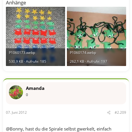
Anhänge
P1060173.webp
P1060174.webp
530,9 KB · Aufrufe: 185
262,1 KB · Aufrufe: 197
Amanda
0
07. Juni 2012
#2.209
@Bonny, hast du die Spirale selbst gwerkelt, einfach