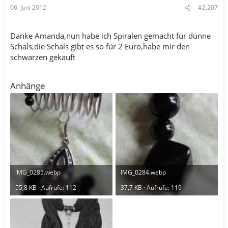
06. Juni 2012
#2.207
Danke Amanda,nun habe ich Spiralen gemacht für dünne
Schals,die Schals gibt es so für 2 Euro,habe mir den
schwarzen gekauft
Anhänge
IMG_0285.webp
IMG_0284.webp
55,8 KB · Aufrufe: 112
37,7 KB · Aufrufe: 119