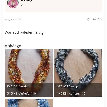
0
26. Juni 2012
#2.212
War auch wieder fleißig
Anhänge
IMG_0316.webp
IMG_0315.webp
51,5 KB · Aufrufe: 110
49,5 KB · Aufrufe: 110