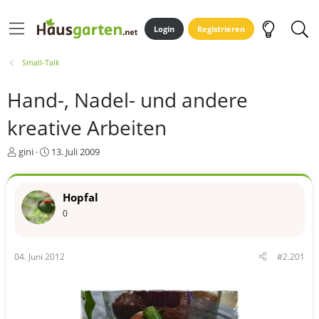
Login
Registrieren
Small-Talk
Hand-, Nadel- und andere
kreative Arbeiten
E
E
gini
13. Juli 2009
r
r
s
s
t
t
Hopfal
e
e
0
l
l
l
l
e
t
r
a
04. Juni 2012
#2.201
m