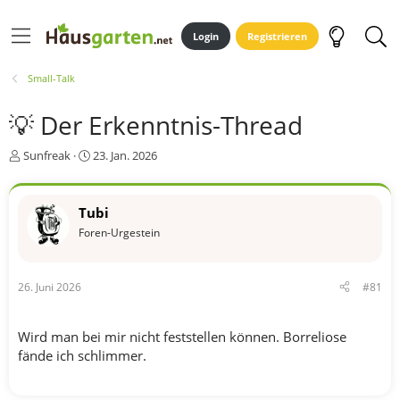
Login
Registrieren
Small-Talk
💡 Der Erkenntnis-Thread
E
E
Sunfreak
23. Jan. 2026
r
r
s
s
t
t
Tubi
e
e
Foren-Urgestein
l
l
l
l
e
t
r
a
26. Juni 2026
#81
m
Wird man bei mir nicht feststellen können. Borreliose
fände ich schlimmer.