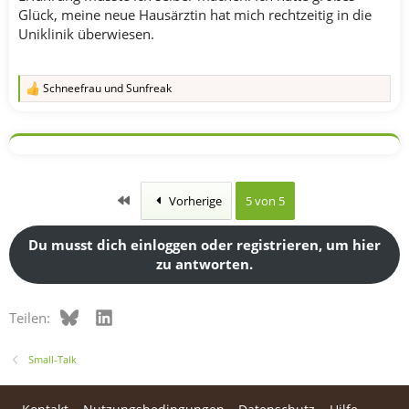
Glück, meine neue Hausärztin hat mich rechtzeitig in die
Uniklinik überwiesen.
Schneefrau
und
Sunfreak
R
e
a
k
t
i
o
n
Erste
Vorherige
5 von 5
e
n
:
Du musst dich einloggen oder registrieren, um hier
zu antworten.
Bluesky
LinkedIn
Teilen:
Small-Talk