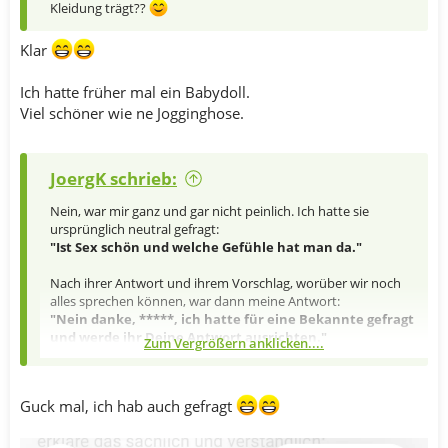
Kleidung trägt??
Klar
Ich hatte früher mal ein Babydoll.
Viel schöner wie ne Jogginghose.
JoergK schrieb:
Nein, war mir ganz und gar nicht peinlich. Ich hatte sie
ursprünglich neutral gefragt:
"Ist Sex schön und welche Gefühle hat man da."
Nach ihrer Antwort und ihrem Vorschlag, worüber wir noch
alles sprechen können, war dann meine Antwort:
"Nein danke, *****, ich hatte für eine Bekannte gefragt
und werde ihr Deine Antwort ausrichten."
Zum Vergrößern anklicken....
Peinlich finde ich da nix, wollte nur ehrlich sein. Denn es war ja
nicht
meine
Idee, mit ihr über Sex zu chatten.
Guck mal, ich hab auch gefragt
Wenn man den Dialog mit der KI nicht irgendwann beendet,
geht er
immer
weiter. So ist sie eben, die KI. Mit jeder
Antwort kommen Vorschläge zum weiteren Vorgehen.