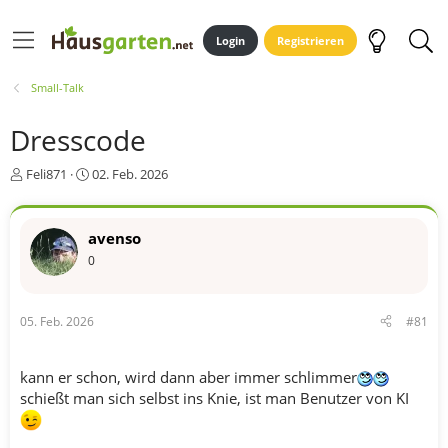
Login
Registrieren
Small-Talk
Dresscode
E
E
Feli871
02. Feb. 2026
r
r
s
s
t
t
avenso
e
e
0
l
l
l
l
e
t
r
a
05. Feb. 2026
#81
m
kann er schon, wird dann aber immer schlimmer
schießt man sich selbst ins Knie, ist man Benutzer von KI