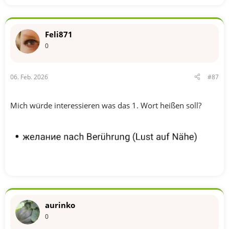
t
i
o
n
Feli871
e
n
0
:
06. Feb. 2026
#87
Mich würde interessieren was das 1. Wort heißen soll?
aurinko
0