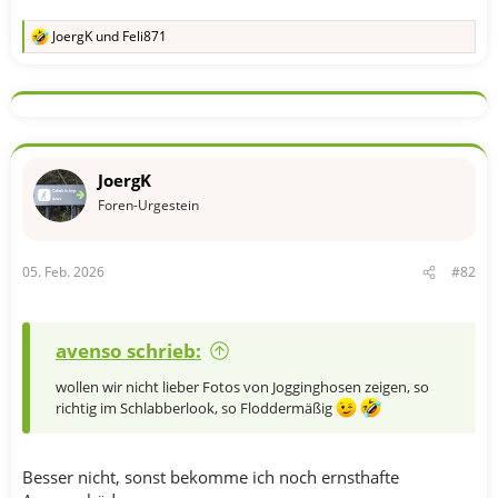
JoergK
und
Feli871
R
e
a
k
t
i
o
n
JoergK
e
n
Foren-Urgestein
:
05. Feb. 2026
#82
avenso schrieb:
wollen wir nicht lieber Fotos von Jogginghosen zeigen, so
richtig im Schlabberlook, so Floddermäßig
Besser nicht, sonst bekomme ich noch ernsthafte