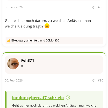
06. Feb. 2026
#85
Geht es hier noch darum, zu welchen Anlässen man
welche Kleidung trägt??
Elkevogel
,
scheinfeld
und
00Moni00
R
e
a
k
t
Feli871
i
o
0
n
e
n
06. Feb. 2026
#86
:
londoncybercat7 schrieb:
Geht es hier noch darum, zu welchen Anlässen man welche