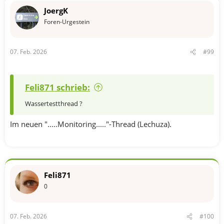
JoergK
Foren-Urgestein
07. Feb. 2026
#99
Feli871 schrieb:
Wassertestthread ?
Im neuen ".....Monitoring....."-Thread (Lechuza).
Feli871
0
07. Feb. 2026
#100