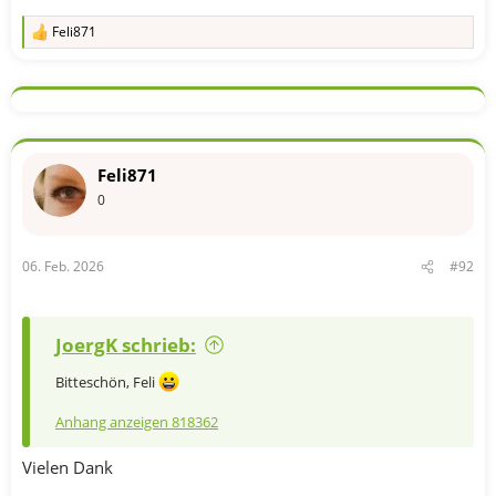
Feli871
R
e
a
k
t
i
o
n
Feli871
e
n
0
:
06. Feb. 2026
#92
JoergK schrieb:
Bitteschön, Feli
Anhang anzeigen 818362
Vielen Dank