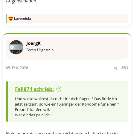
Augenschäden.
Lavendula
R
e
a
k
t
JoergK
i
o
Foren-Urgestein
n
e
n
05. Feb. 2026
#83
:
Feli871 schrieb:
Und wieso wolltest du nicht für dich fragen ? Das finde ich
jetzt seltsam, so wie ein15jähriger der Kondome für einen "
Freund" kaufen will.
War dir das peinlich?
Nein, war mir ganz und gar nicht peinlich. Ich hatte sie