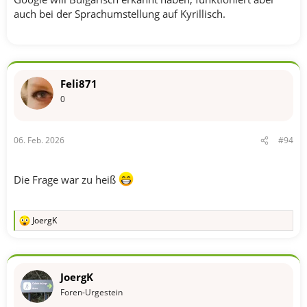
auch bei der Sprachumstellung auf Kyrillisch.
Feli871
0
06. Feb. 2026
#94
Die Frage war zu heiß
JoergK
R
e
a
k
t
JoergK
i
o
Foren-Urgestein
n