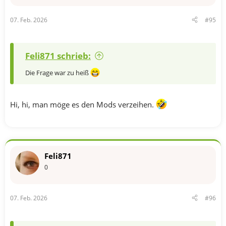
e
n
07. Feb. 2026
#95
:
Feli871 schrieb:
Die Frage war zu heiß
Hi, hi, man möge es den Mods verzeihen.
Feli871
0
07. Feb. 2026
#96