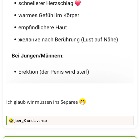
Ich glaub wir müssen ins Separee
JoergK
und
avenso
R
e
a
k