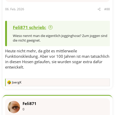
06. Feb. 2026
#88
Feli871 schrieb:
Wieso nennt man die eigentlich Jogginghose? Zum joggen sind
die nicht geeignet.
Heute nicht mehr, da gibt es mittlerweile
Funktionskleidung. Aber vor 100 Jahren ist man tatsächlich
in diesen Hosen gelaufen, sie wurden sogar extra dafür
entwickelt.
JoergK
R
e
a
k
t
Feli871
i
o
0
n