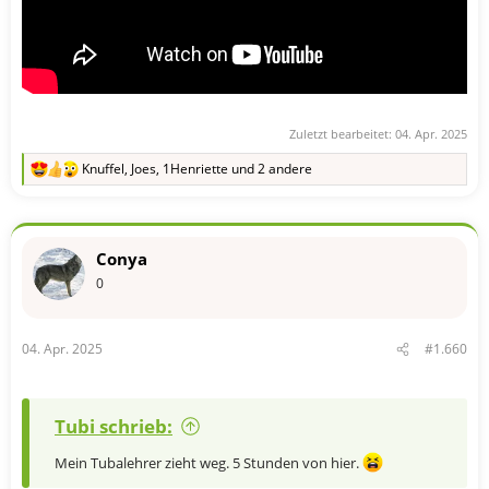
Zuletzt bearbeitet:
04. Apr. 2025
Knuffel
,
Joes
,
1Henriette
und 2 andere
R
e
a
k
t
Conya
i
o
0
n
e
n
04. Apr. 2025
#1.660
:
Tubi schrieb:
Mein Tubalehrer zieht weg. 5 Stunden von hier.