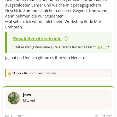
ausgebildeten Lehrer und welche mit pädagogischem
Geschick. Zumindest nicht in unserer Gegend. Und wenn,
dann nehmen die nur Studenten.
Mal sehen, ich werde mich beim Workshop Ende Mai
umhören.
Rosabelverde schrieb:
. Hat er wenigstens eine gute Ausrede für seine Flucht,
@Tubi
?
Ja, hat er. Und ich gönne es ihm von Herzen.
1Henriette
und
Taxus Baccata
R
e
a
k
t
Joes
i
o
Mitglied
n
e
n
04. Apr. 2025
#1.657
: