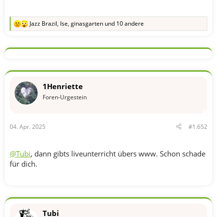
Jazz Brazil
,
Ise
,
ginasgarten
und 10 andere
R
e
a
k
t
i
o
n
1Henriette
e
n
Foren-Urgestein
:
04. Apr. 2025
#1.652
@Tubi
, dann gibts liveunterricht übers www. Schon schade
für dich.
Tubi