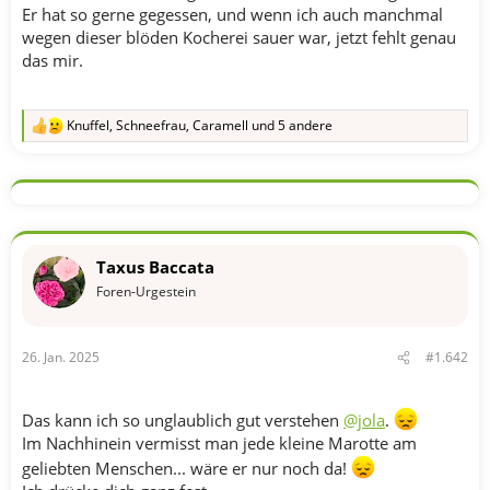
Er hat so gerne gegessen, und wenn ich auch manchmal
wegen dieser blöden Kocherei sauer war, jetzt fehlt genau
das mir.
Knuffel
,
Schneefrau
,
Caramell
und 5 andere
R
e
a
k
t
i
o
n
Taxus Baccata
e
n
Foren-Urgestein
:
26. Jan. 2025
#1.642
Das kann ich so unglaublich gut verstehen
@jola
.
Im Nachhinein vermisst man jede kleine Marotte am
geliebten Menschen... wäre er nur noch da!