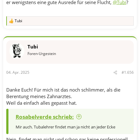
er wenigstens eine gute Ausrede für seine Flucht,
@Tubi
?
Tubi
R
e
a
k
t
Tubi
i
o
Foren-Urgestein
n
e
n
04. Apr. 2025
#1.656
:
Danke Euch! Für mich ist das noch schlimmer, als die
Berentung meines Zahnarztes.
Weil da einfach alles gepasst hat.
Rosabelverde schrieb:
Mir auch. Tubalehrer findet man ja nicht an jeder Ecke
Nein, findet man nicht und schon gar keine professionell