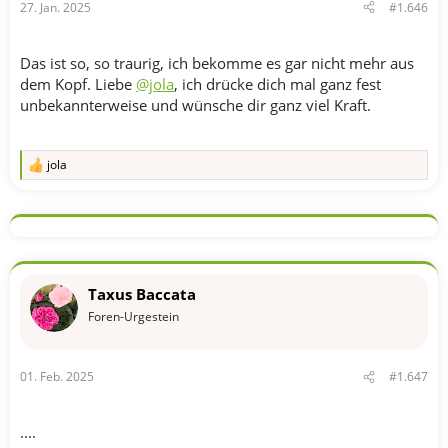
27. Jan. 2025
#1.646
:
Das ist so, so traurig, ich bekomme es gar nicht mehr aus
dem Kopf. Liebe
@jola
, ich drücke dich mal ganz fest
unbekannterweise und wünsche dir ganz viel Kraft.
jola
R
e
a
k
t
i
o
n
Taxus Baccata
e
n
Foren-Urgestein
:
01. Feb. 2025
#1.647
....