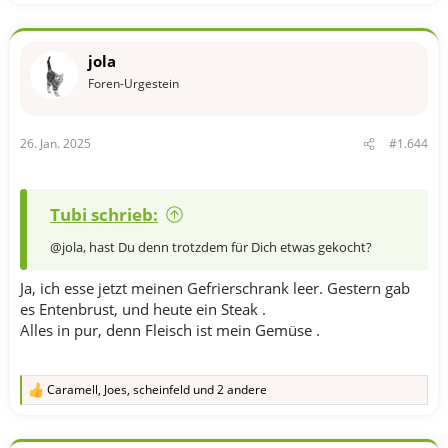
t
i
o
n
jola
e
n
Foren-Urgestein
:
26. Jan. 2025
#1.644
Tubi schrieb:
@jola, hast Du denn trotzdem für Dich etwas gekocht?
Ja, ich esse jetzt meinen Gefrierschrank leer. Gestern gab
es Entenbrust, und heute ein Steak .
Alles in pur, denn Fleisch ist mein Gemüse .
Caramell
,
Joes
,
scheinfeld
und 2 andere
R
e
a
k