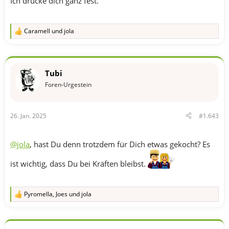
Ich drücke dich ganz fest.
Caramell
und
jola
R
e
a
k
t
Tubi
i
o
Foren-Urgestein
n
e
n
26. Jan. 2025
#1.643
:
@jola
, hast Du denn trotzdem für Dich etwas gekocht? Es
ist wichtig, dass Du bei Kräften bleibst.
Pyromella
,
Joes
und
jola
R
e
a
k