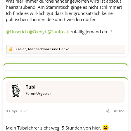
Was hier immer durcheinander geworfen wird ist absolut
haarsträubend. Am Stammtisch ginge es nicht schlimmer!
Ich finde es wirklich gut dass hier grundsätzlich keine
politischen Themen diskutiert werden dürfen!
@Linserich
@Okolyt
@Sunfreak
zufällig jemand da...?
luise-ac
,
Mariaschwarz
und
Gecko
R
e
a
k
t
i
o
n
Tubi
e
n
Foren-Urgestein
:
03. Apr. 2025
#1.651
Mein Tubalehrer zieht weg. 5 Stunden von hier.