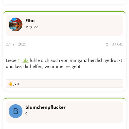
t
i
o
n
Elbo
e
n
Mitglied
:
27. Jan. 2025
#1.645
Liebe
@jola
fühle dich auch von mir ganz herzlich gedrückt
und lass dir helfen, wo immer es geht.
jola
R
e
a
k
t
blümchenpflücker
i
B
o
0
n
e
n