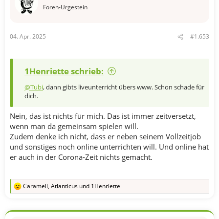
Foren-Urgestein
04. Apr. 2025
#1.653
1Henriette schrieb:
@Tubi
, dann gibts liveunterricht übers www. Schon schade für
dich.
Nein, das ist nichts für mich. Das ist immer zeitversetzt,
wenn man da gemeinsam spielen will.
Zudem denke ich nicht, dass er neben seinem Vollzeitjob
und sonstiges noch online unterrichten will. Und online hat
er auch in der Corona-Zeit nichts gemacht.
Caramell
,
Atlanticus
und
1Henriette
R
e
a
k