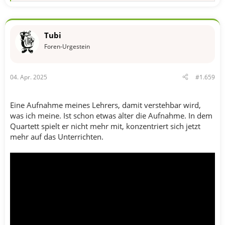
e
a
k
t
Tubi
i
o
Foren-Urgestein
n
e
n
04. Apr. 2025
#1.659
:
Eine Aufnahme meines Lehrers, damit verstehbar wird,
was ich meine. Ist schon etwas älter die Aufnahme. In dem
Quartett spielt er nicht mehr mit, konzentriert sich jetzt
mehr auf das Unterrichten.