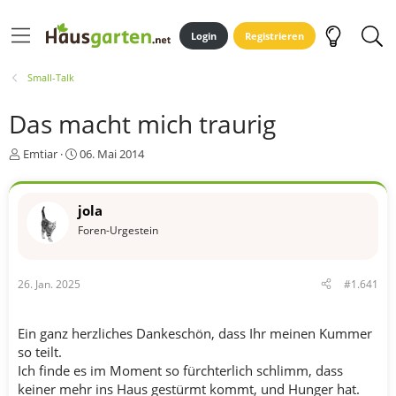
Login
Registrieren
Small-Talk
Das macht mich traurig
E
E
Emtiar
06. Mai 2014
r
r
s
s
t
t
jola
e
e
Foren-Urgestein
l
l
l
l
e
t
r
a
26. Jan. 2025
#1.641
m
Ein ganz herzliches Dankeschön, dass Ihr meinen Kummer
so teilt.
Ich finde es im Moment so fürchterlich schlimm, dass
keiner mehr ins Haus gestürmt kommt, und Hunger hat.