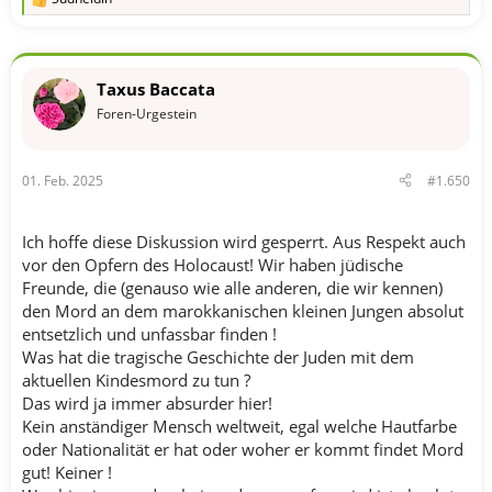
R
e
a
k
t
Taxus Baccata
i
o
Foren-Urgestein
n
e
n
01. Feb. 2025
#1.650
:
Ich hoffe diese Diskussion wird gesperrt. Aus Respekt auch
vor den Opfern des Holocaust! Wir haben jüdische
Freunde, die (genauso wie alle anderen, die wir kennen)
den Mord an dem marokkanischen kleinen Jungen absolut
entsetzlich und unfassbar finden !
Was hat die tragische Geschichte der Juden mit dem
aktuellen Kindesmord zu tun ?
Das wird ja immer absurder hier!
Kein anständiger Mensch weltweit, egal welche Hautfarbe
oder Nationalität er hat oder woher er kommt findet Mord
gut! Keiner !