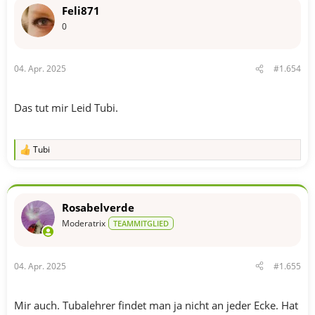
t
Feli871
i
o
0
n
e
n
04. Apr. 2025
#1.654
:
Das tut mir Leid Tubi.
Tubi
R
e
a
k
t
Rosabelverde
i
o
Moderatrix
TEAMMITGLIED
n
e
n
04. Apr. 2025
#1.655
:
Mir auch. Tubalehrer findet man ja nicht an jeder Ecke. Hat