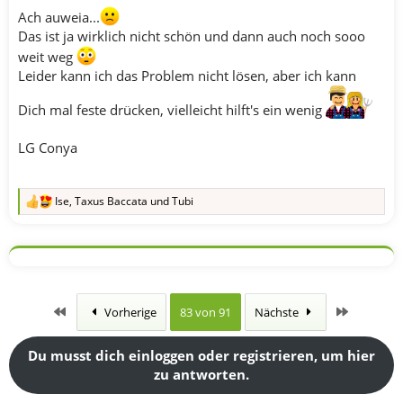
Ach auweia...
Das ist ja wirklich nicht schön und dann auch noch sooo
weit weg
Leider kann ich das Problem nicht lösen, aber ich kann
Dich mal feste drücken, vielleicht hilft's ein wenig
LG Conya
Ise
,
Taxus Baccata
und
Tubi
R
e
a
k
t
i
o
n
Erste
Letzte
Vorherige
83 von 91
Nächste
e
n
:
Du musst dich einloggen oder registrieren, um hier
zu antworten.