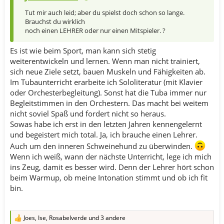
Tut mir auch leid; aber du spielst doch schon so lange.
Brauchst du wirklich
noch einen LEHRER oder nur einen Mitspieler. ?
Es ist wie beim Sport, man kann sich stetig
weiterentwickeln und lernen. Wenn man nicht trainiert,
sich neue Ziele setzt, bauen Muskeln und Fähigkeiten ab.
Im Tubaunterricht erarbeite ich Sololiteratur (mit Klavier
oder Orchesterbegleitung). Sonst hat die Tuba immer nur
Begleitstimmen in den Orchestern. Das macht bei weitem
nicht soviel Spaß und fordert nicht so heraus.
Sowas habe ich erst in den letzten Jahren kennengelernt
und begeistert mich total. Ja, ich brauche einen Lehrer.
Auch um den inneren Schweinehund zu überwinden.
Wenn ich weiß, wann der nächste Unterricht, lege ich mich
ins Zeug, damit es besser wird. Denn der Lehrer hört schon
beim Warmup, ob meine Intonation stimmt und ob ich fit
bin.
Joes
,
Ise
,
Rosabelverde
und 3 andere
R