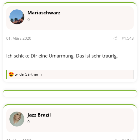
Mariaschwarz
0
01. März 2020
#1.543
Ich schicke Dir eine Umarmung. Das ist sehr traurig.
wilde Gärtnerin
R
e
a
k
t
i
o
n
Jazz Brazil
e
n
0
: