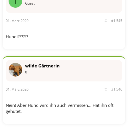
T
n
Guest
:
01. März 2020
#1.545
Hundi??????
wilde Gärtnerin
0
01. März 2020
#1.546
Nein! Aber Hund wird ihn auch vermissen....Hat ihn oft
gehütet.