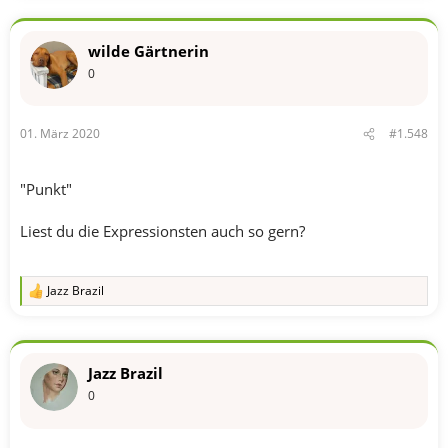
wilde Gärtnerin
0
01. März 2020
#1.548
"Punkt"
Liest du die Expressionsten auch so gern?
Jazz Brazil
R
e
a
k
t
Jazz Brazil
i
o
0
n
e
n