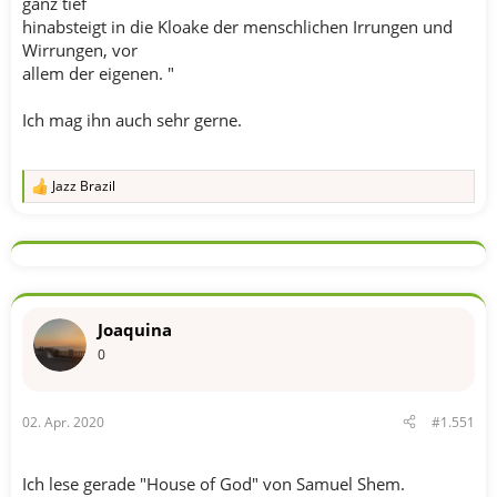
ganz tief
hinabsteigt in die Kloake der menschlichen Irrungen und
Wirrungen, vor
allem der eigenen. "
Ich mag ihn auch sehr gerne.
Jazz Brazil
R
e
a
k
t
i
o
n
Joaquina
e
n
0
:
02. Apr. 2020
#1.551
Ich lese gerade "House of God" von Samuel Shem.