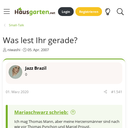
Login
Registrieren
Small-Talk
Was lest Ihr gerade?
E
E
niwashi
05. Apr. 2007
r
r
s
s
t
t
Jazz Brazil
e
e
0
l
l
l
l
e
t
r
a
01. März 2020
#1.541
m
Mariaschwarz schrieb:
Ich mag Thomas Mann, aber meine Herzensmänner sind nach
wie vor Thomas Pynchon und Marcel Proust.