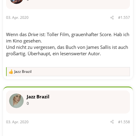
03. Apr. 2020
#1.557
Wenn das
Drive
ist: Toller Film, grauenhafter Score. Hab ich
im Kino gesehen.
Und nicht zu vergessen, das Buch von James Sallis ist auch
großartig. Überhaupt, ein lesenswerter Autor.
Jazz Brazil
R
e
a
k
t
Jazz Brazil
i
o
0
n
e
n
03. Apr. 2020
#1.558
: