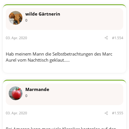
a
k
t
wilde Gärtnerin
i
o
0
n
e
n
03. Apr. 2020
#1.554
:
Hab meinem Mann die Selbstbetrachtungen des Marc
Aurel vom Nachttisch geklaut.....
Marmande
0
03. Apr. 2020
#1.555