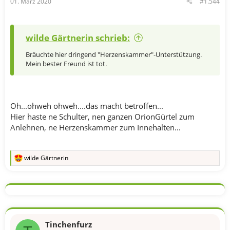
01. März 2020
#1.544
wilde Gärtnerin schrieb:
Bräuchte hier dringend "Herzenskammer"-Unterstützung.
Mein bester Freund ist tot.
Oh...ohweh ohweh....das macht betroffen...
Hier haste ne Schulter, nen ganzen OrionGürtel zum
Anlehnen, ne Herzenskammer zum Innehalten...
wilde Gärtnerin
R
e
a
k
t
i
o
n
Tinchenfurz
e