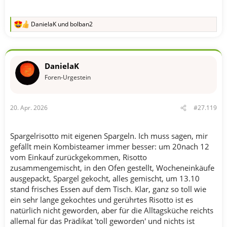
DanielaK
und
bolban2
R
e
a
k
t
DanielaK
i
o
Foren-Urgestein
n
e
n
20. Apr. 2026
#27.119
:
Spargelrisotto mit eigenen Spargeln. Ich muss sagen, mir
gefällt mein Kombisteamer immer besser: um 20nach 12
vom Einkauf zurückgekommen, Risotto
zusammengemischt, in den Ofen gestellt, Wocheneinkäufe
ausgepackt, Spargel gekocht, alles gemischt, um 13.10
stand frisches Essen auf dem Tisch. Klar, ganz so toll wie
ein sehr lange gekochtes und gerührtes Risotto ist es
natürlich nicht geworden, aber für die Alltagsküche reichts
allemal für das Prädikat 'toll geworden' und nichts ist