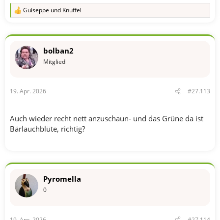
Guiseppe
und
Knuffel
R
e
a
k
t
bolban2
i
o
Mitglied
n
e
n
19. Apr. 2026
#27.113
:
Auch wieder recht nett anzuschaun- und das Grüne da ist
Bärlauchblüte, richtig?
Pyromella
0
19. Apr. 2026
#27.114