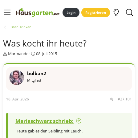
Login
Registrieren
Essen Trinken
Was kocht ihr heute?
E
E
Marmande
08. Juli 2015
r
r
s
s
t
t
bolban2
e
e
Mitglied
l
l
l
l
e
t
r
a
18. Apr. 2026
#27.101
m
Mariaschwarz schrieb:
Heute gab es den Saibling mit Lauch.