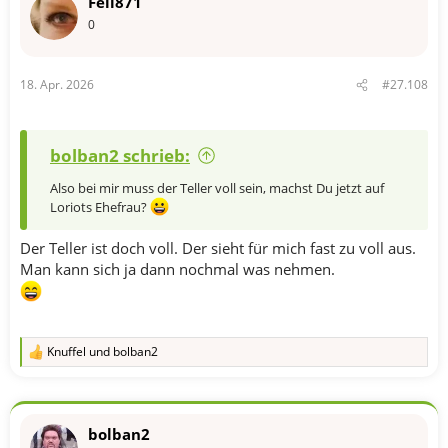
Feli871
0
18. Apr. 2026
#27.108
bolban2 schrieb:
Also bei mir muss der Teller voll sein, machst Du jetzt auf
Loriots Ehefrau?
Der Teller ist doch voll. Der sieht für mich fast zu voll aus.
Man kann sich ja dann nochmal was nehmen.
Knuffel
und
bolban2
R
e
a
k
t
bolban2
i