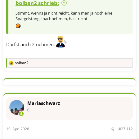
bolban2 schrieb:
Stimmt, wenns ja nicht reicht, kann man ja noch eine
Spargelstange nachnehmen, hast recht.
Darfst auch 2 nehmen.
bolban2
R
e
a
k
t
i
o
n
Mariaschwarz
e
n
0
:
19. Apr. 2026
#27.112