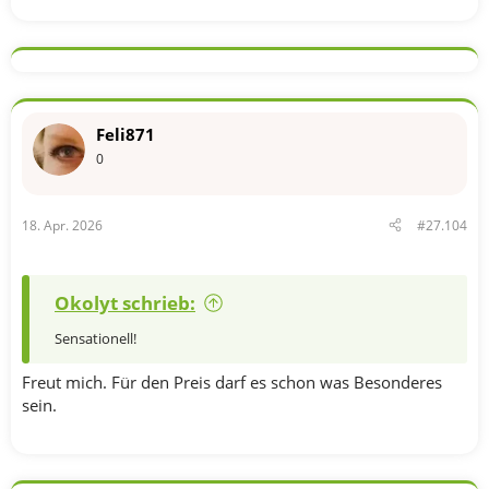
Feli871
0
18. Apr. 2026
#27.104
Okolyt schrieb:
Sensationell!
Freut mich. Für den Preis darf es schon was Besonderes
sein.