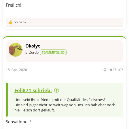
Freilich!
bolban2
R
e
a
k
t
Okolyt
i
o
El Zurdo
TEAMMITGLIED
n
e
n
18. Apr. 2026
#27.103
:
Feli871 schrieb:
Und, seid ihr zufrieden mit der Qualität des Fleisches?
Die sind ja gar nicht so weit weg von uns. Ich hab aber noch
nie Fleisch dort gekauft.
Sensationell!