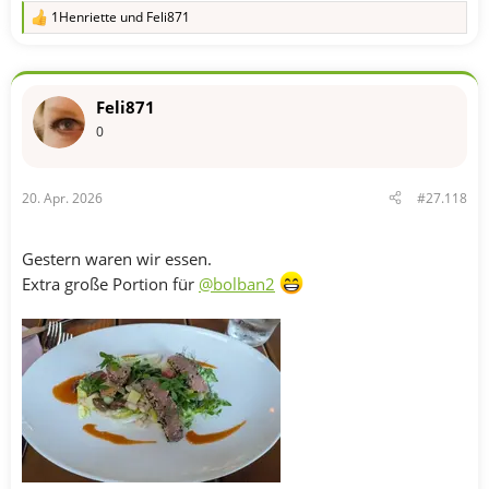
1Henriette
und
Feli871
R
e
a
k
t
Feli871
i
o
0
n
e
n
20. Apr. 2026
#27.118
:
Gestern waren wir essen.
Extra große Portion für
@bolban2