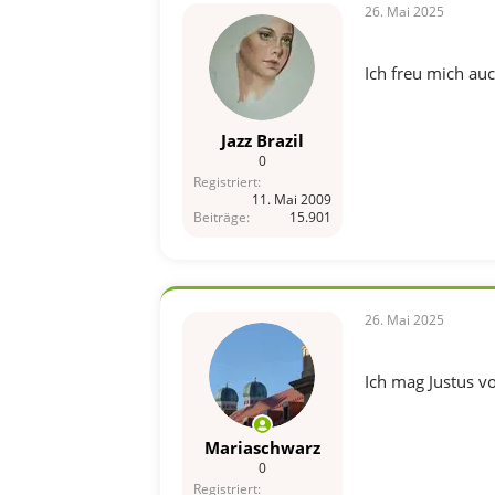
n
26. Mai 2025
:
Ich freu mich au
Jazz Brazil
0
Registriert
11. Mai 2009
Beiträge
15.901
26. Mai 2025
Ich mag Justus v
Mariaschwarz
0
Registriert