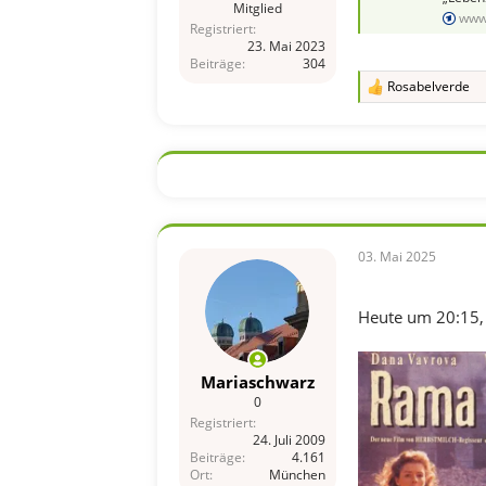
Mitglied
www
Registriert
23. Mai 2023
Beiträge
304
Rosabelverde
R
e
a
k
t
i
o
n
e
n
03. Mai 2025
:
Heute um 20:15, 
Mariaschwarz
0
Registriert
24. Juli 2009
Beiträge
4.161
Ort
München