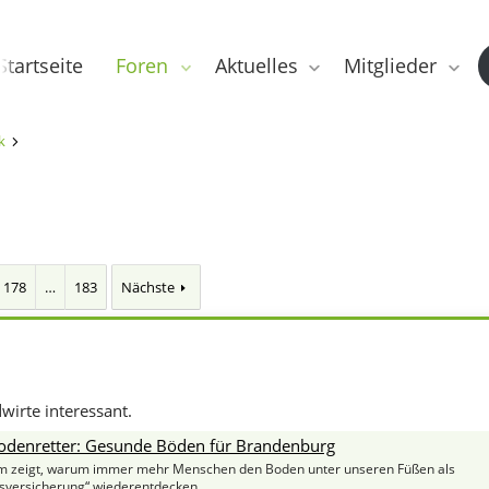
Startseite
Foren
Aktuelles
Mitglieder
k
178
…
183
Nächste
dwirte interessant.
odenretter: Gesunde Böden für Brandenburg
lm zeigt, warum immer mehr Menschen den Boden unter unseren Füßen als
sversicherung“ wiederentdecken.