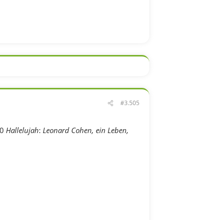
#3.505
50
Hallelujah
:
Leonard Cohen, ein Leben,