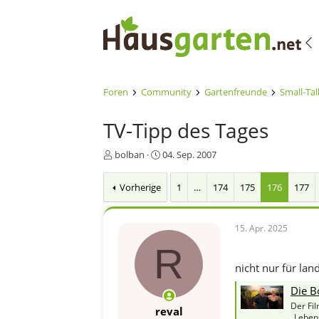
Foren
Community
Gartenfreunde
Small-Tal
TV-Tipp des Tages
E
E
bolban
04. Sep. 2007
r
r
s
s
Vorherige
1
…
174
175
176
177
t
t
e
e
l
l
15. Apr. 2025
l
l
e
t
R
r
a
nicht nur für lan
m
Die B
Der Fi
reval
„Leben