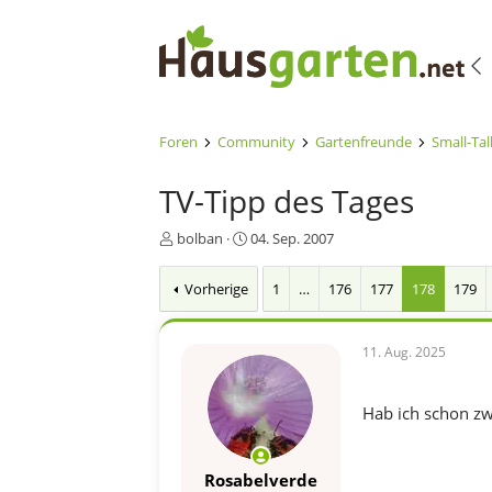
Foren
Community
Gartenfreunde
Small-Tal
TV-Tipp des Tages
E
E
bolban
04. Sep. 2007
r
r
s
s
Vorherige
1
…
176
177
178
179
t
t
e
e
l
l
11. Aug. 2025
l
l
e
t
r
a
Hab ich schon zwe
m
Rosabelverde