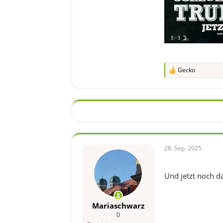
Gecko
R
e
a
k
t
i
o
n
e
n
28. Sep. 2025
:
Und jetzt noch da
Mariaschwarz
0