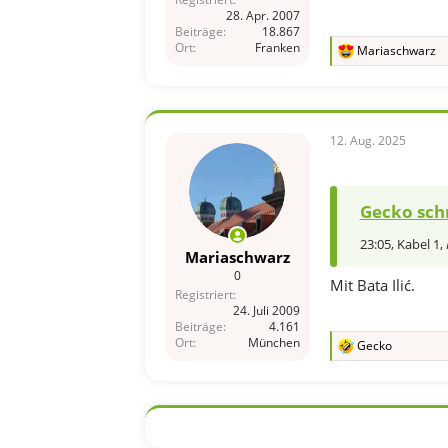
28. Apr. 2007
Beiträge
18.867
Ort
Franken
Mariaschwarz
R
e
a
k
t
i
12. Aug. 2025
o
n
e
n
Gecko sch
:
23:05, Kabel 1,
Mariaschwarz
0
Mit Bata Ilić.
Registriert
24. Juli 2009
Beiträge
4.161
Ort
München
Gecko
R
e
a
k
t
i
o