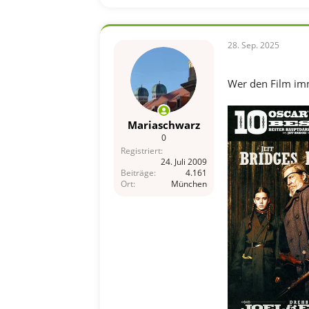
28. Sep. 2025
Wer den Film imm
Mariaschwarz
0
Registriert
24. Juli 2009
Beiträge
4.161
Ort
München