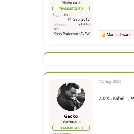
Moderatrix
TEAMMITGLIED
Registriert
14. Sep. 2012
Beiträge
21.448
Ort
Kreis Paderborn/NRW
Mariaschwarz
R
e
a
k
t
i
o
n
e
n
12. Aug. 2025
:
23:05, Kabel 1,
N
Gecko
Löschmann
TEAMMITGLIED
Registriert