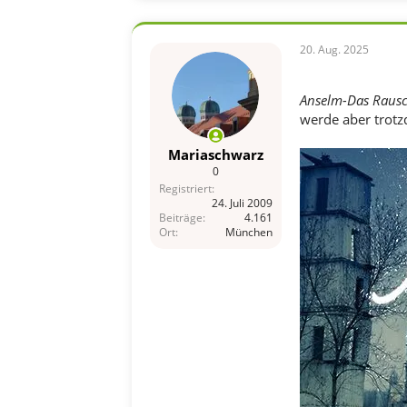
n
e
n
20. Aug. 2025
:
Anselm-Das Rausc
werde aber trotz
Mariaschwarz
0
Registriert
24. Juli 2009
Beiträge
4.161
Ort
München