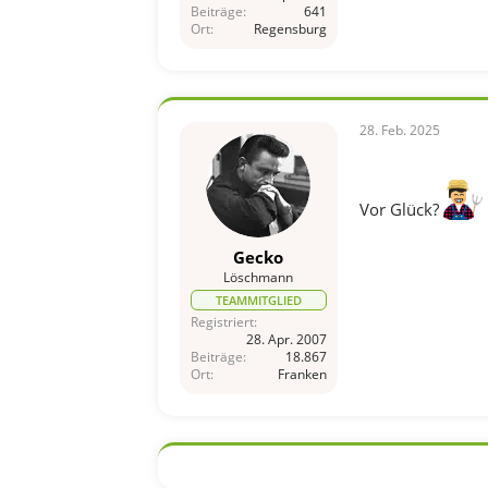
Beiträge
641
Ort
Regensburg
28. Feb. 2025
Vor Glück?
Gecko
Löschmann
TEAMMITGLIED
Registriert
28. Apr. 2007
Beiträge
18.867
Ort
Franken