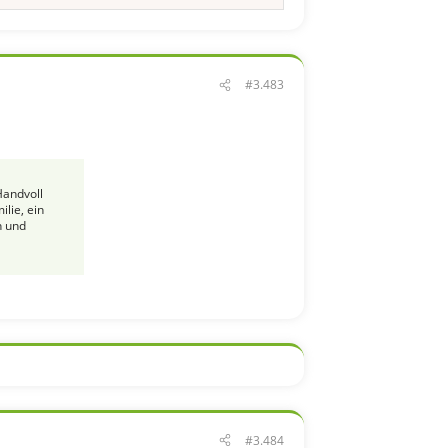
#3.483
Handvoll
lie, ein
n und
#3.484