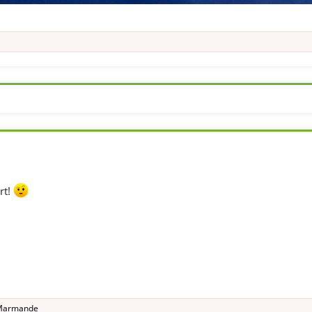
rt!
Marmande