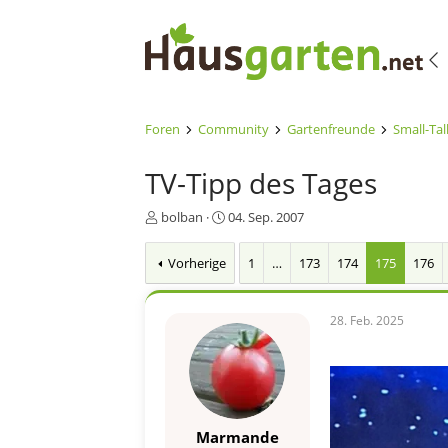
Foren
Community
Gartenfreunde
Small-Tal
TV-Tipp des Tages
E
E
bolban
04. Sep. 2007
r
r
s
s
Vorherige
1
…
173
174
175
176
t
t
e
e
l
l
28. Feb. 2025
l
l
e
t
r
a
m
Marmande