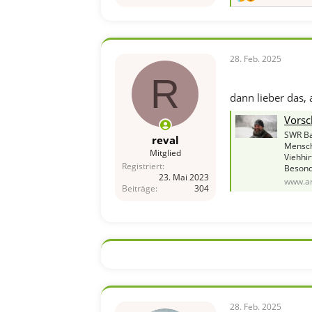
R
e
a
k
t
i
28. Feb. 2025
o
R
n
e
dann lieber das,
n
:
Vorsc
SWR Ba
reval
Mensche
Mitglied
Viehhir
Registriert
Besond
23. Mai 2023
www.ar
Beiträge
304
28. Feb. 2025