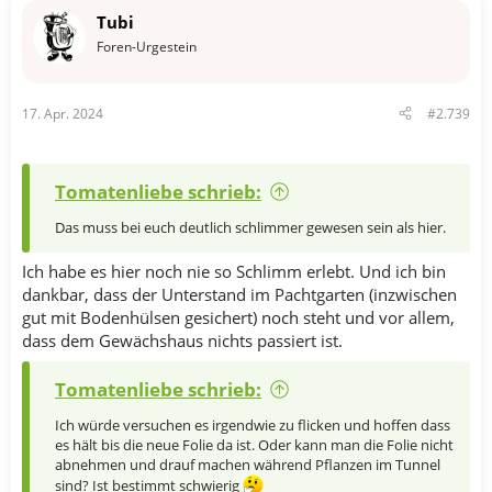
t
Tubi
i
o
Foren-Urgestein
n
e
n
17. Apr. 2024
#2.739
:
Tomatenliebe schrieb:
Das muss bei euch deutlich schlimmer gewesen sein als hier.
Ich habe es hier noch nie so Schlimm erlebt. Und ich bin
dankbar, dass der Unterstand im Pachtgarten (inzwischen
gut mit Bodenhülsen gesichert) noch steht und vor allem,
dass dem Gewächshaus nichts passiert ist.
Tomatenliebe schrieb:
Ich würde versuchen es irgendwie zu flicken und hoffen dass
es hält bis die neue Folie da ist. Oder kann man die Folie nicht
abnehmen und drauf machen während Pflanzen im Tunnel
sind? Ist bestimmt schwierig