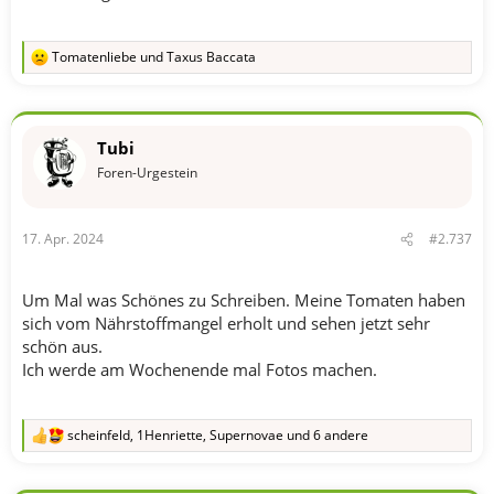
Tomatenliebe
und
Taxus Baccata
R
e
a
k
t
Tubi
i
o
Foren-Urgestein
n
e
n
17. Apr. 2024
#2.737
:
Um Mal was Schönes zu Schreiben. Meine Tomaten haben
sich vom Nährstoffmangel erholt und sehen jetzt sehr
schön aus.
Ich werde am Wochenende mal Fotos machen.
scheinfeld
,
1Henriette
,
Supernovae
und 6 andere
R
e
a