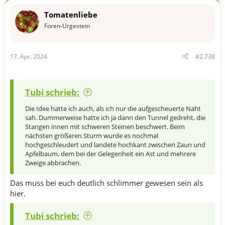
k
t
Tomatenliebe
i
o
Foren-Urgestein
n
e
n
17. Apr. 2024
#2.738
:
Tubi schrieb:
Die Idee hatte ich auch, als ich nur die aufgescheuerte Naht
sah. Dummerweise hatte ich ja dann den Tunnel gedreht, die
Stangen innen mit schweren Steinen beschwert. Beim
nächsten größeren Sturm wurde es nochmal
hochgeschleudert und landete hochkant zwischen Zaun und
Apfelbaum, dem bei der Gelegenheit ein Ast und mehrere
Zweige abbrachen.
Das muss bei euch deutlich schlimmer gewesen sein als
hier.
Tubi schrieb: