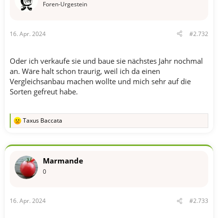
n
Foren-Urgestein
:
16. Apr. 2024
#2.732
Oder ich verkaufe sie und baue sie nächstes Jahr nochmal
an. Wäre halt schon traurig, weil ich da einen
Vergleichsanbau machen wollte und mich sehr auf die
Sorten gefreut habe.
Taxus Baccata
R
e
a
k
t
Marmande
i
o
0
n
e
n
16. Apr. 2024
#2.733
: