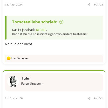
15. Apr. 2024
#2.728
Tomatenliebe schrieb:
Das ist ja schade
@Tubi
.
Kannst Du die Folie nicht irgendwo anders bestellen?
Nein leider nicht.
FrauSchulze
R
e
a
k
t
Tubi
i
o
Foren-Urgestein
n
e
n
15. Apr. 2024
#2.729
: