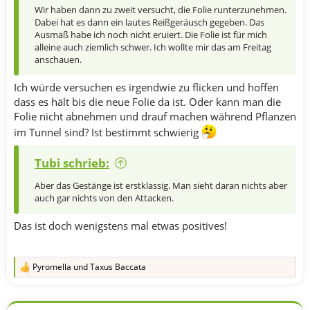
Wir haben dann zu zweit versucht, die Folie runterzunehmen.
Dabei hat es dann ein lautes Reißgeräusch gegeben. Das
Ausmaß habe ich noch nicht eruiert. Die Folie ist für mich
alleine auch ziemlich schwer. Ich wollte mir das am Freitag
anschauen.
Ich würde versuchen es irgendwie zu flicken und hoffen
dass es hält bis die neue Folie da ist. Oder kann man die
Folie nicht abnehmen und drauf machen während Pflanzen
im Tunnel sind? Ist bestimmt schwierig
Tubi schrieb:
Aber das Gestänge ist erstklassig. Man sieht daran nichts aber
auch gar nichts von den Attacken.
Das ist doch wenigstens mal etwas positives!
Pyromella
und
Taxus Baccata
R
e
a
k