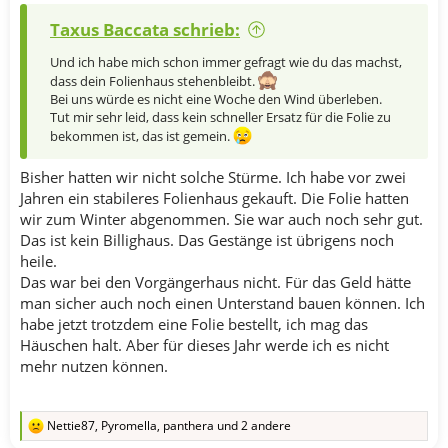
Taxus Baccata schrieb:
Und ich habe mich schon immer gefragt wie du das machst,
dass dein Folienhaus stehenbleibt.
Bei uns würde es nicht eine Woche den Wind überleben.
Tut mir sehr leid, dass kein schneller Ersatz für die Folie zu
bekommen ist, das ist gemein.
Bisher hatten wir nicht solche Stürme. Ich habe vor zwei
Jahren ein stabileres Folienhaus gekauft. Die Folie hatten
wir zum Winter abgenommen. Sie war auch noch sehr gut.
Das ist kein Billighaus. Das Gestänge ist übrigens noch
heile.
Das war bei den Vorgängerhaus nicht. Für das Geld hätte
man sicher auch noch einen Unterstand bauen können. Ich
habe jetzt trotzdem eine Folie bestellt, ich mag das
Häuschen halt. Aber für dieses Jahr werde ich es nicht
mehr nutzen können.
Nettie87
,
Pyromella
,
panthera
und 2 andere
R
e