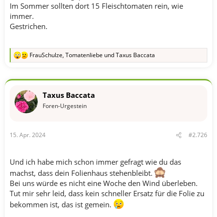
Im Sommer sollten dort 15 Fleischtomaten rein, wie
immer.
Gestrichen.
FrauSchulze
,
Tomatenliebe
und
Taxus Baccata
R
e
a
k
t
Taxus Baccata
i
o
Foren-Urgestein
n
e
n
15. Apr. 2024
#2.726
:
Und ich habe mich schon immer gefragt wie du das
machst, dass dein Folienhaus stehenbleibt.
Bei uns würde es nicht eine Woche den Wind überleben.
Tut mir sehr leid, dass kein schneller Ersatz für die Folie zu
bekommen ist, das ist gemein.