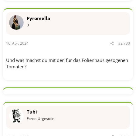
a
k
t
Pyromella
i
o
0
n
e
n
16. Apr. 2024
#2.730
:
Und was machst du mit den für das Folienhaus gezogenen
Tomaten?
Tubi
Foren-Urgestein