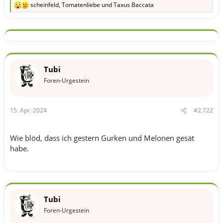
scheinfeld
,
Tomatenliebe
und
Taxus Baccata
R
e
a
k
t
i
o
n
Tubi
e
n
Foren-Urgestein
:
15. Apr. 2024
#2.722
Wie blöd, dass ich gestern Gurken und Melonen gesät
habe.
Tubi
Foren-Urgestein