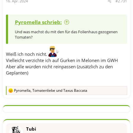
16. Apr. 2024
#2.731
Pyromella schrieb:
Und was machst du mit den für das Folienhaus gezogenen
Tomaten?
Weiß ich noch nicht.
Vielleicht verzichte ich auf Gurken in Melonen im GWH
Aber alle würden nicht reinpassen (zusätzlich zu den
Geplanten)
Pyromella
,
Tomatenliebe
und
Taxus Baccata
R
e
a
k
t
i
o
n
Tubi
e