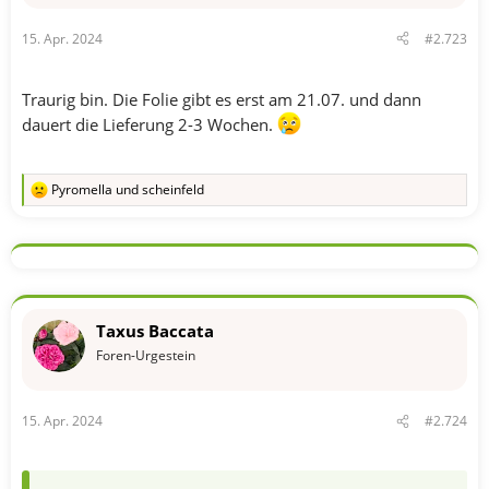
15. Apr. 2024
#2.723
Traurig bin. Die Folie gibt es erst am 21.07. und dann
dauert die Lieferung 2-3 Wochen.
Pyromella
und
scheinfeld
R
e
a
k
t
i
o
n
Taxus Baccata
e
n
Foren-Urgestein
:
15. Apr. 2024
#2.724