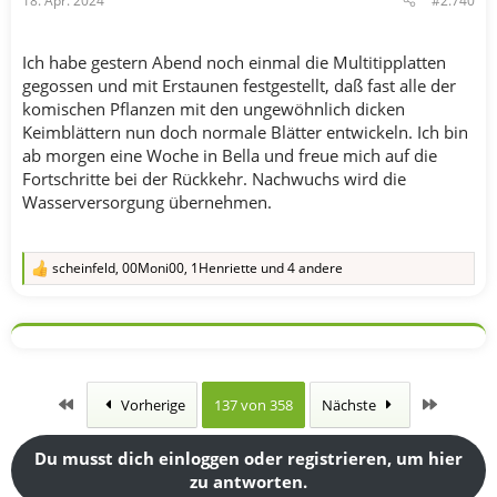
18. Apr. 2024
#2.740
:
Ich habe gestern Abend noch einmal die Multitipplatten
gegossen und mit Erstaunen festgestellt, daß fast alle der
komischen Pflanzen mit den ungewöhnlich dicken
Keimblättern nun doch normale Blätter entwickeln. Ich bin
ab morgen eine Woche in Bella und freue mich auf die
Fortschritte bei der Rückkehr. Nachwuchs wird die
Wasserversorgung übernehmen.
scheinfeld
,
00Moni00
,
1Henriette
und 4 andere
R
e
a
k
t
i
o
n
Erste
Letzte
Vorherige
137 von 358
Nächste
e
n
:
Du musst dich einloggen oder registrieren, um hier
zu antworten.