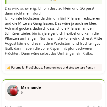
Das wird schwierig. Ich bin dazu zu klein und GG passt
dann nicht mehr durch.
Ich könnte höchstens da drin um fünf Pflanzen reduzieren
und die Mitte als Gang lassen. Das wäre ja auch ne Idee.
Ach mal gucken, dadurch dass ich die Pflanzen an den
Schnüren ziehe, bin ich ja eigentlich flexibel und kann die
Pflanzen umhängen. Nur, wenn die Folie wirklich erst Mitte
August käme und es mit dem Wachstum und fruchten gut
läuft, dann haben die volle Rispen mit pfundschweren
Früchten. Dann wäre selbst das Umhängen ein Risiko.
Pyromella
,
FrauSchulze
,
Tomatenliebe
und eine weitere Person
R
e
a
k
t
Marmande
i
o
0
n
e
n