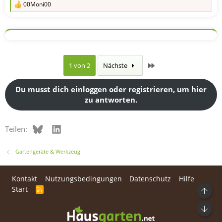
00Moni00
R
e
a
k
t
i
o
n
Letzte
1 von 2
Nächste
e
n
:
Du musst dich einloggen oder registrieren, um hier
zu antworten.
Bluesky
LinkedIn
Teilen:
Gartengeräte & Werkzeug
Kontakt
Nutzungsbedingungen
Datenschutz
Hilfe
Start
R
Ob
S
S
Unt