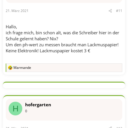
21. März 2021
#11
Hallo,
ich frage mich, bin schon alt, was die Schreiber hier in der
Schule gelernt haben? Nix?
Um den ph-wert zu messen braucht man Lackmuspapier!
Keine Elektronik! Lackmuspapier kostet 3 €
Marmande
R
e
a
k
t
i
o
n
hofergarten
e
H
n
0
: