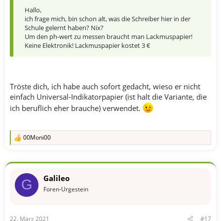
Hallo,
ich frage mich, bin schon alt, was die Schreiber hier in der
Schule gelernt haben? Nix?
Um den ph-wert zu messen braucht man Lackmuspapier!
Keine Elektronik! Lackmuspapier kostet 3 €
Tröste dich, ich habe auch sofort gedacht, wieso er nicht
einfach Universal-Indikatorpapier (ist halt die Variante, die
ich beruflich eher brauche) verwendet.
00Moni00
R
e
a
k
t
Galileo
i
G
o
Foren-Urgestein
n
e
n
22. März 2021
#17
: