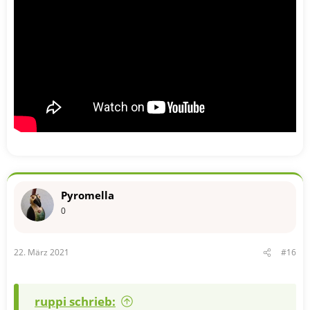
Pyromella
0
22. März 2021
#16
ruppi schrieb: