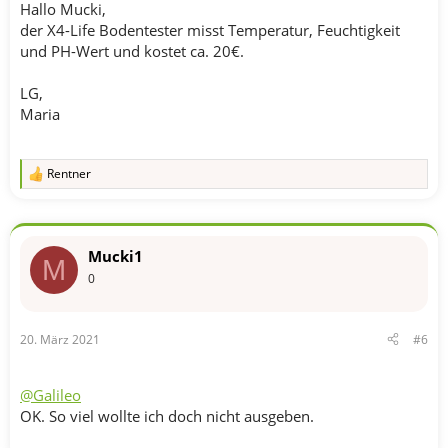
Hallo Mucki,
der X4-Life Bodentester misst Temperatur, Feuchtigkeit
und PH-Wert und kostet ca. 20€.
LG,
Maria
Rentner
R
e
a
k
t
Mucki1
i
M
o
0
n
e
n
20. März 2021
#6
:
@Galileo
OK. So viel wollte ich doch nicht ausgeben.