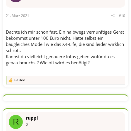
21. März 2021
#10
Dachte ich mir schon fast. Ein halbwegs vernünftiges Gerät
bekommst unter 100 Euro nicht. Hatte selbst ein
baugleiches Modell wie das X4-Life, die sind leider wirklich
schrott.
Kannst du vielleicht genauere Infos geben wofür du es
genau brauchst? Wie oft wird es benötigt?
Galileo
R
e
a
k
t
i
o
n
ruppi
e
R
n
0
: