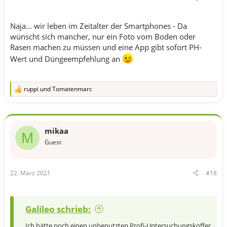
Naja... wir leben im Zeitalter der Smartphones - Da
wünscht sich mancher, nur ein Foto vom Boden oder
Rasen machen zu müssen und eine App gibt sofort PH-
Wert und Düngeempfehlung an
ruppi
und
Tomatenmarc
R
e
a
k
t
mikaa
i
M
o
Guest
n
e
n
22. März 2021
#18
:
Galileo schrieb:
Ich hätte noch einen unbenutzten Profi-Untersuchungskoffer