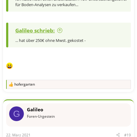
für Boden-Analysen zu verkaufen...
Galileo schrieb:
... hat über 250€ ohne Mwst. gekostet -
hofergarten
R
e
a
k
t
Galileo
i
G
o
Foren-Urgestein
n
e
n
22. März 2021
#19
: