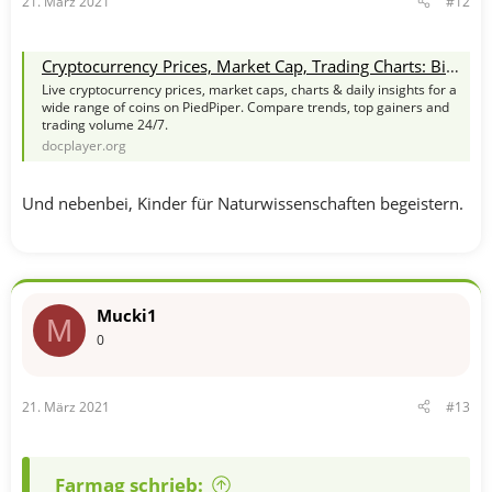
21. März 2021
#12
Cryptocurrency Prices, Market Cap, Trading Charts: Bitcoin, Ethereum and more at PiedPiper
Live cryptocurrency prices, market caps, charts & daily insights for a
wide range of coins on PiedPiper. Compare trends, top gainers and
trading volume 24/7.
docplayer.org
Und nebenbei, Kinder für Naturwissenschaften begeistern.
Mucki1
M
0
21. März 2021
#13
Farmag schrieb: