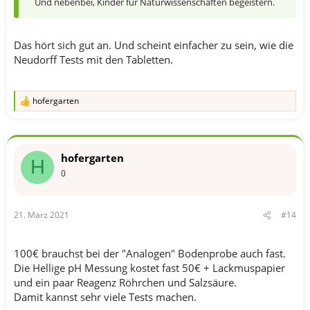
Und nebenbei, Kinder für Naturwissenschaften begeistern.
Das hört sich gut an. Und scheint einfacher zu sein, wie die
Neudorff Tests mit den Tabletten.
hofergarten
R
e
a
k
t
hofergarten
i
H
o
0
n
e
n
21. März 2021
#14
:
100€ brauchst bei der "Analogen" Bodenprobe auch fast.
Die Hellige pH Messung kostet fast 50€ + Lackmuspapier
und ein paar Reagenz Röhrchen und Salzsäure.
Damit kannst sehr viele Tests machen.