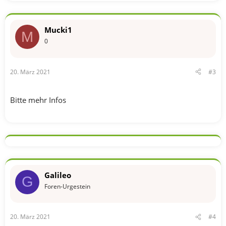
a
k
t
Mucki1
i
M
o
0
n
e
n
20. März 2021
#3
:
Bitte mehr Infos
Galileo
G
Foren-Urgestein
20. März 2021
#4