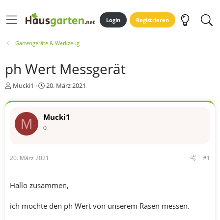
Login
Registrieren
Gartengeräte & Werkzeug
ph Wert Messgerät
E
E
Mucki1
20. März 2021
r
r
s
s
t
t
Mucki1
M
e
e
0
l
l
l
l
e
t
r
a
20. März 2021
#1
m
Hallo zusammen,
ich möchte den ph Wert von unserem Rasen messen.