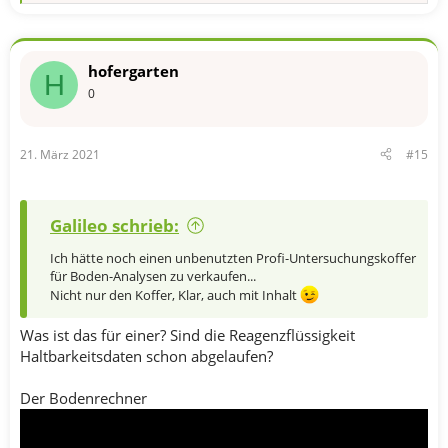
e
a
k
t
hofergarten
i
H
o
0
n
e
n
21. März 2021
#15
:
Galileo schrieb:
Ich hätte noch einen unbenutzten Profi-Untersuchungskoffer
für Boden-Analysen zu verkaufen...
Nicht nur den Koffer, Klar, auch mit Inhalt
Was ist das für einer? Sind die Reagenzflüssigkeit
Haltbarkeitsdaten schon abgelaufen?
Der Bodenrechner