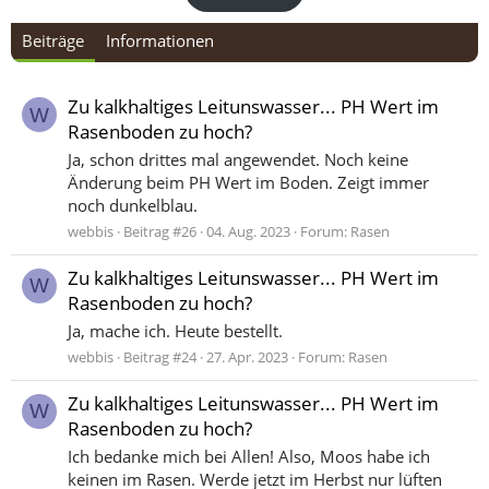
Beiträge
Informationen
Zu kalkhaltiges Leitunswasser... PH Wert im
W
Rasenboden zu hoch?
Ja, schon drittes mal angewendet. Noch keine
Änderung beim PH Wert im Boden. Zeigt immer
noch dunkelblau.
webbis
Beitrag #26
04. Aug. 2023
Forum:
Rasen
Zu kalkhaltiges Leitunswasser... PH Wert im
W
Rasenboden zu hoch?
Ja, mache ich. Heute bestellt.
webbis
Beitrag #24
27. Apr. 2023
Forum:
Rasen
Zu kalkhaltiges Leitunswasser... PH Wert im
W
Rasenboden zu hoch?
Ich bedanke mich bei Allen! Also, Moos habe ich
keinen im Rasen. Werde jetzt im Herbst nur lüften