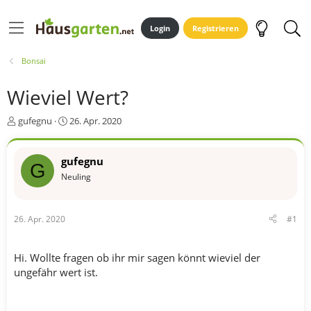
Login
Registrieren
Bonsai
Wieviel Wert?
E
E
gufegnu
26. Apr. 2020
r
r
s
s
t
t
gufegnu
G
e
e
Neuling
l
l
l
l
e
t
26. Apr. 2020
#1
r
a
m
Hi. Wollte fragen ob ihr mir sagen könnt wieviel der
ungefähr wert ist.