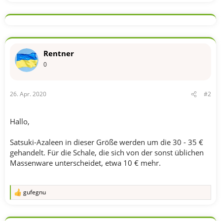
Rentner
0
26. Apr. 2020
#2
Hallo,
Satsuki-Azaleen in dieser Größe werden um die 30 - 35 €
gehandelt. Für die Schale, die sich von der sonst üblichen
Massenware unterscheidet, etwa 10 € mehr.
gufegnu
R
e
a
k