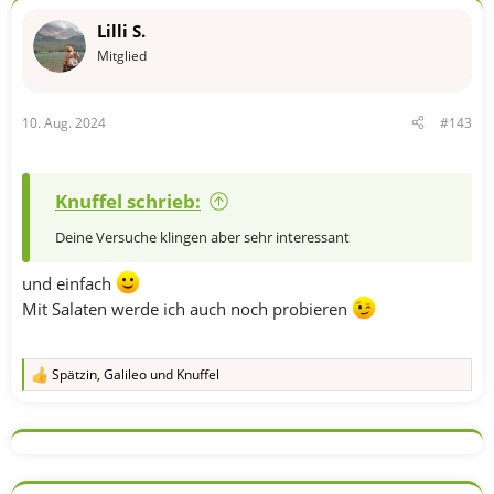
k
t
Lilli S.
i
o
Mitglied
n
e
n
10. Aug. 2024
#143
:
Knuffel schrieb:
Deine Versuche klingen aber sehr interessant
und einfach
Mit Salaten werde ich auch noch probieren
Spätzin
,
Galileo
und
Knuffel
R
e
a
k
t
i
o