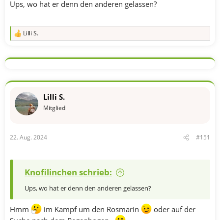
Ups, wo hat er denn den anderen gelassen?
Lilli S.
R
e
a
k
t
i
o
n
Lilli S.
e
n
Mitglied
:
22. Aug. 2024
#151
Knofilinchen schrieb:
Ups, wo hat er denn den anderen gelassen?
Hmm
im Kampf um den Rosmarin
oder auf der