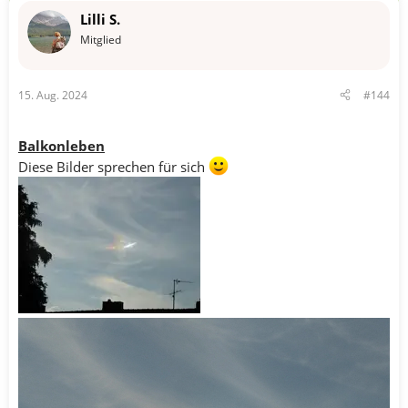
n
Lilli S.
e
n
Mitglied
:
15. Aug. 2024
#144
Balkonleben
Diese Bilder sprechen für sich