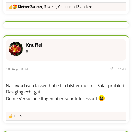
KleinerGärtner
,
Spätzin
,
Galileo
und 3 andere
R
e
a
k
t
i
o
n
Knuffel
e
n
0
:
10. Aug. 2024
#142
Nachwachsen lassen habe ich bisher nur mit Salat probiert.
Das ging echt gut.
Deine Versuche klingen aber sehr interessant
Lilli S.
R
e
a