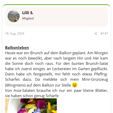
i
o
n
Lilli S.
e
n
Mitglied
:
18. Aug. 2024
#147
Balkonleben
Heute war ein Brunch auf dem Balkon geplant. Am Morgen
war es noch bewölkt, aber nach langem Hin und Her kam
die Sonne doch noch raus. Für den bunten Brunch-Salat
habe ich zuerst einiges an Leckereien im Garten gepflückt.
Dann habe ich festgestellt, mir fehlt noch etwas Pfeffrig-
Scharfes dazu. Da meldete sich mein Mini-Grünzeug
(
Minigreens
) auf dem Balkon zur Stelle
Von Asia-Salaten brauche ich nur ein paar kleine Blätter,
sie haben schon genug Schärfe