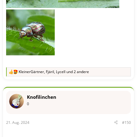
KleinerGärtner
,
Fjäril
,
Lycell
und 2 andere
R
e
a
k
t
Knofilinchen
i
o
0
n
e
n
21. Aug. 2024
#150
: