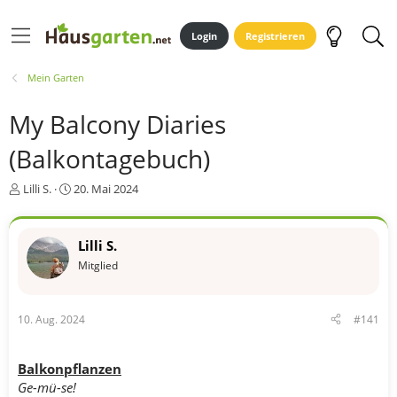
Login
Registrieren
Mein Garten
My Balcony Diaries
(Balkontagebuch)
E
E
Lilli S.
20. Mai 2024
r
r
s
s
t
t
Lilli S.
e
e
Mitglied
l
l
l
l
e
t
r
a
10. Aug. 2024
#141
m
Balkonpflanzen
Ge-mü-se!