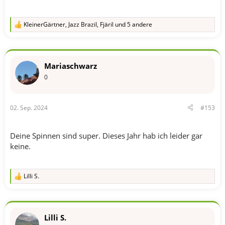
KleinerGärtner
,
Jazz Brazil
,
Fjäril
und 5 andere
R
e
a
k
t
Mariaschwarz
i
o
0
n
e
n
02. Sep. 2024
#153
:
Deine Spinnen sind super. Dieses Jahr hab ich leider gar
keine.
Lilli S.
R
e
a
k
t
Lilli S.
i