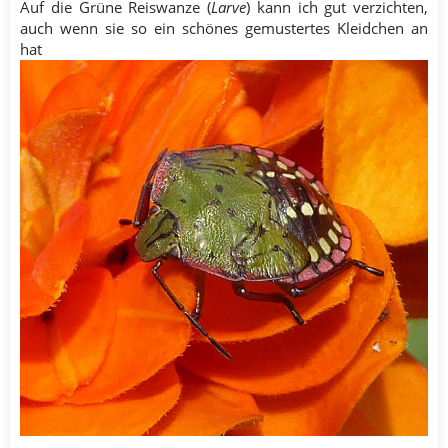
Auf die Grüne Reiswanze (
Larve
) kann ich gut verzichten,
auch wenn sie so ein schönes gemustertes Kleidchen an
hat