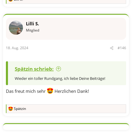
R
e
a
k
t
Lilli S.
i
o
Mitglied
n
e
n
18. Aug. 2024
#146
:
Spätzin schrieb:
Wieder ein toller Rundgang, ich liebe Deine Beiträge!
Das freut mich sehr
Herzlichen Dank!
Spätzin
R
e
a
k
t