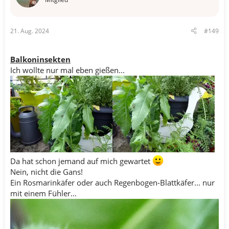
n
e
n
21. Aug. 2024
#149
:
Balkoninsekten
Ich wollte nur mal eben gießen...
Da hat schon jemand auf mich gewartet
Nein, nicht die Gans!
Ein Rosmarinkäfer oder auch Regenbogen-Blattkäfer... nur
mit einem Fühler...