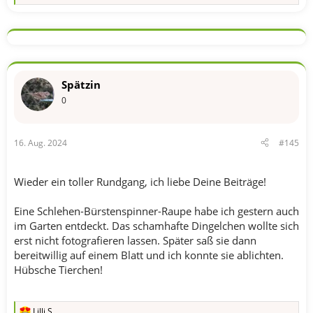
e
a
k
t
i
o
n
Spätzin
e
n
0
:
16. Aug. 2024
#145
Wieder ein toller Rundgang, ich liebe Deine Beiträge!
Eine Schlehen-Bürstenspinner-Raupe habe ich gestern auch
im Garten entdeckt. Das schamhafte Dingelchen wollte sich
erst nicht fotografieren lassen. Später saß sie dann
bereitwillig auf einem Blatt und ich konnte sie ablichten.
Hübsche Tierchen!
Lilli S.