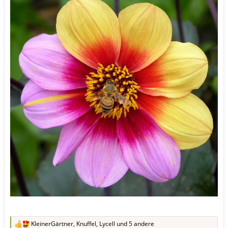
KleinerGärtner
,
Knuffel
,
Lycell
und 5 andere
R