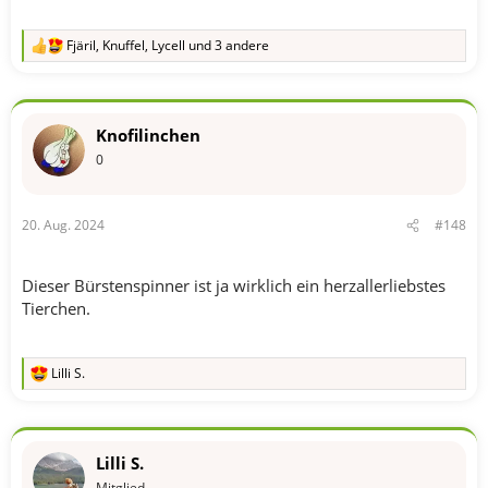
Fjäril
,
Knuffel
,
Lycell
und 3 andere
R
e
a
k
t
Knofilinchen
i
o
0
n
e
n
20. Aug. 2024
#148
:
Dieser Bürstenspinner ist ja wirklich ein herzallerliebstes
Tierchen.
Lilli S.
R
e
a
k
t
Lilli S.
i
o
Mitglied