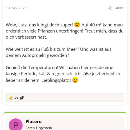
n
13. Mai 2026
#689
:
Wow, Lutz, das klingt doch super!
Auf 40 m² kann man
ordentlich viele Pflanzen unterbringen! Freut mich, dass du
dich verbessert hast.
Wie weit ist es zu Fuß bis zum Meer? Und was ist aus
deinem Autoprojekt geworden?
Genieß die Temperaturen! Wir haben hier gerade eine
lausige Periode, kalt & regnerisch. Ich säße jetzt erheblich
lieber an deinem 'Lieblingsplatz'!
JoergK
R
e
a
k
t
Platero
i
P
o
Foren-Urgestein