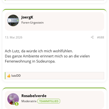
e
a
k
t
JoergK
i
o
Foren-Urgestein
n
e
n
13. Mai 2026
#688
:
Ach Lutz, da würde ich mich wohlfühlen.
Das ganze Ambiente erinnert mich so an die vielen
Ferienwohnung in Südeuropa.
lutzDD
R
e
a
k
t
Rosabelverde
i
o
Moderatrix
TEAMMITGLIED
n
e