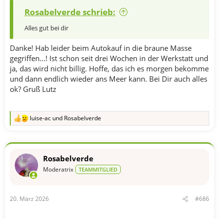
Rosabelverde schrieb:
Alles gut bei dir
Danke! Hab leider beim Autokauf in die braune Masse
gegriffen...! Ist schon seit drei Wochen in der Werkstatt und
ja, das wird nicht billig. Hoffe, das ich es morgen bekomme
und dann endlich wieder ans Meer kann. Bei Dir auch alles
ok? Gruß Lutz
luise-ac
und
Rosabelverde
R
e
a
k
t
Rosabelverde
i
o
Moderatrix
TEAMMITGLIED
n
e
n
20. März 2026
#686
: