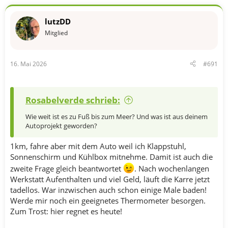
o
n
lutzDD
e
n
Mitglied
:
16. Mai 2026
#691
Rosabelverde schrieb:
Wie weit ist es zu Fuß bis zum Meer? Und was ist aus deinem
Autoprojekt geworden?
1km, fahre aber mit dem Auto weil ich Klappstuhl,
Sonnenschirm und Kühlbox mitnehme. Damit ist auch die
zweite Frage gleich beantwortet
. Nach wochenlangen
Werkstatt Aufenthalten und viel Geld, läuft die Karre jetzt
tadellos. War inzwischen auch schon einige Male baden!
Werde mir noch ein geeignetes Thermometer besorgen.
Zum Trost: hier regnet es heute!