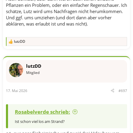
Pflanzen ein Problem, oder ein einfacher Regenschauer. Ich
schätze, Lutz wird ums Nachfragen nicht herumkommen.
Und ggf. ums umziehen (und dort dann aber vorher
abklären, was erlaubt ist und was nicht).
lutzDD
R
e
a
k
t
lutzDD
i
o
Mitglied
n
e
n
17. Mai 2026
#697
:
Rosabelverde schrieb:
Ist schon viel los am Strand?