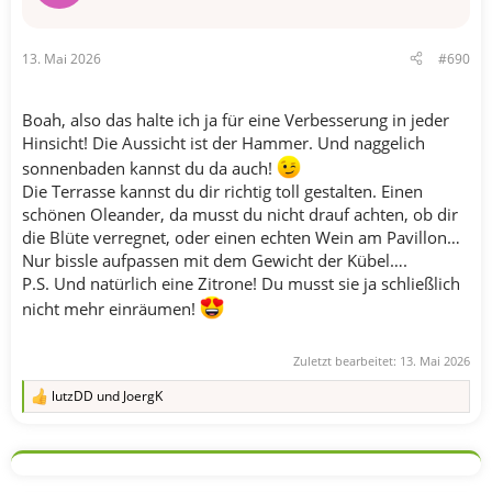
n
e
n
13. Mai 2026
#690
:
Boah, also das halte ich ja für eine Verbesserung in jeder
Hinsicht! Die Aussicht ist der Hammer. Und naggelich
sonnenbaden kannst du da auch!
Die Terrasse kannst du dir richtig toll gestalten. Einen
schönen Oleander, da musst du nicht drauf achten, ob dir
die Blüte verregnet, oder einen echten Wein am Pavillon…
Nur bissle aufpassen mit dem Gewicht der Kübel….
P.S. Und natürlich eine Zitrone! Du musst sie ja schließlich
nicht mehr einräumen!
Zuletzt bearbeitet:
13. Mai 2026
lutzDD
und
JoergK
R
e
a
k
t
i