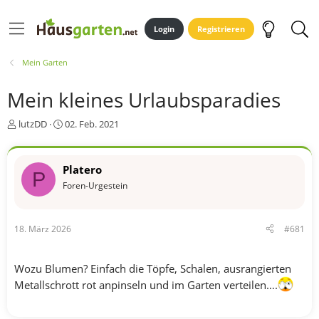
Login
Registrieren
Mein Garten
Mein kleines Urlaubsparadies
E
E
lutzDD
02. Feb. 2021
r
r
s
s
t
t
Platero
P
e
e
Foren-Urgestein
l
l
l
l
e
t
r
a
18. März 2026
#681
m
Wozu Blumen? Einfach die Töpfe, Schalen, ausrangierten
Metallschrott rot anpinseln und im Garten verteilen….