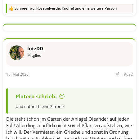
Schneefrau
,
Rosabelverde
,
Knuffel
und eine weitere Person
R
e
a
k
t
i
o
n
lutzDD
e
n
Mitglied
:
16. Mai 2026
#692
Platero schrieb:
Und natürlich eine Zitrone!
Die steht schon im Garten der Anlage! Oleander auf jeden
Fall! Allerdings darf ich nicht soviel Pflanzen aufstellen, wie
ich will. Der Vermieter, ein Grieche und sonst in Ordnung,
hat damit ein Problem. Hat er anderen Mietern auch schon