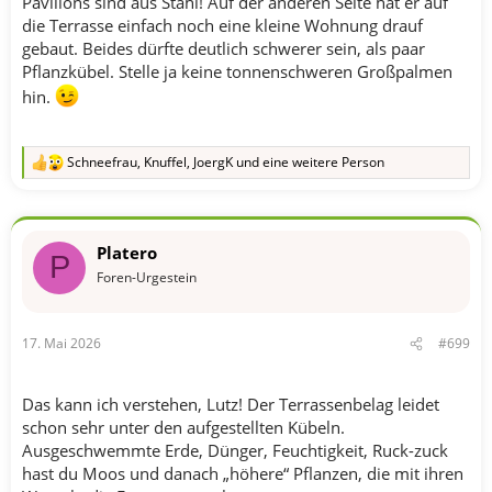
Pavillons sind aus Stahl! Auf der anderen Seite hat er auf
die Terrasse einfach noch eine kleine Wohnung drauf
gebaut. Beides dürfte deutlich schwerer sein, als paar
Pflanzkübel. Stelle ja keine tonnenschweren Großpalmen
hin.
Schneefrau
,
Knuffel
,
JoergK
und eine weitere Person
R
e
a
k
t
Platero
i
P
o
Foren-Urgestein
n
e
n
17. Mai 2026
#699
:
Das kann ich verstehen, Lutz! Der Terrassenbelag leidet
schon sehr unter den aufgestellten Kübeln.
Ausgeschwemmte Erde, Dünger, Feuchtigkeit, Ruck-zuck
hast du Moos und danach „höhere“ Pflanzen, die mit ihren