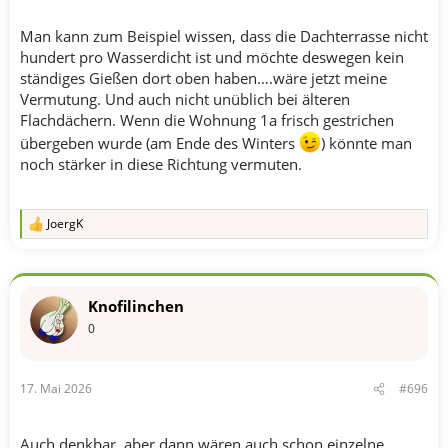
Man kann zum Beispiel wissen, dass die Dachterrasse nicht
hundert pro Wasserdicht ist und möchte deswegen kein
ständiges Gießen dort oben haben….wäre jetzt meine
Vermutung. Und auch nicht unüblich bei älteren
Flachdächern. Wenn die Wohnung 1a frisch gestrichen
übergeben wurde (am Ende des Winters
) könnte man
noch stärker in diese Richtung vermuten.
JoergK
R
e
a
k
t
Knofilinchen
i
o
0
n
e
n
17. Mai 2026
#696
:
Auch denkbar, aber dann wären auch schon einzelne