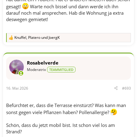
gesagt!
Warte noch bissel und dann werde ich ihn
darauf noch mal ansprechen. Hab die Wohnung ja extra
deswegen gemietet!
Knuffel
,
Platero
und
JoergK
R
e
a
k
t
Rosabelverde
i
o
Moderatrix
TEAMMITGLIED
n
e
n
16. Mai 2026
#693
:
Befürchtet er, dass die Terrasse einstürzt? Was kann man
sonst gegen viele Pflanzen haben? Pollenallergie?
Schön, dass du jetzt mobil bist. Ist schon viel los am
Strand?