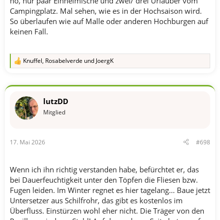
nö, nur paar Einheimische und zwei/ drei Urlauber vom
Campingplatz. Mal sehen, wie es in der Hochsaison wird.
So überlaufen wie auf Malle oder anderen Hochburgen auf
keinen Fall.
Knuffel
,
Rosabelverde
und
JoergK
R
e
a
k
t
lutzDD
i
o
Mitglied
n
e
n
17. Mai 2026
#698
:
Wenn ich ihn richtig verstanden habe, befürchtet er, das
bei Dauerfeuchtigkeit unter den Töpfen die Fliesen bzw.
Fugen leiden. Im Winter regnet es hier tagelang... Baue jetzt
Untersetzer aus Schilfrohr, das gibt es kostenlos im
Überfluss. Einstürzen wohl eher nicht. Die Träger von den