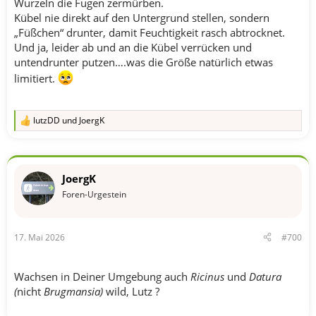
Wurzeln die Fugen zermürben.
Kübel nie direkt auf den Untergrund stellen, sondern
„Füßchen“ drunter, damit Feuchtigkeit rasch abtrocknet.
Und ja, leider ab und an die Kübel verrücken und
untendrunter putzen….was die Größe natürlich etwas
limitiert.
lutzDD
und
JoergK
R
e
a
k
t
JoergK
i
o
Foren-Urgestein
n
e
n
17. Mai 2026
#700
:
Wachsen in Deiner Umgebung auch
Ricinus
und
Datura
(
nicht
Brugmansia)
wild, Lutz ?