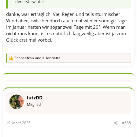
der erste winter
danke, war erträglich. Viel Regen und teils stürmischer
Wind aber, zwischendurch auch mal wieder sonnige Tage.
Im Januar hatten wir sogar zwei Tage mit 20°! Wenn man
nicht raus kann, ist es natürlich langweilig aber ist ja zum
Glück erst mal vorbei.
Schneefrau
und
1Henriette
R
e
a
k
t
i
o
n
lutzDD
e
n
Mitglied
:
19. März 2026
#685