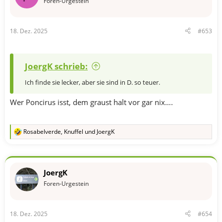
Foren-Urgestein
n
e
n
18. Dez. 2025
#653
:
JoergK schrieb:
Ich finde sie lecker, aber sie sind in D. so teuer.
Wer Poncirus isst, dem graust halt vor gar nix….
Rosabelverde
,
Knuffel
und
JoergK
R
e
a
k
t
JoergK
i
o
Foren-Urgestein
n
e
n
18. Dez. 2025
#654
: