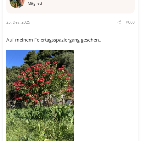
o
Mitglied
n
e
n
25. Dez. 2025
#660
:
Auf meinem Feiertagsspaziergang gesehen...