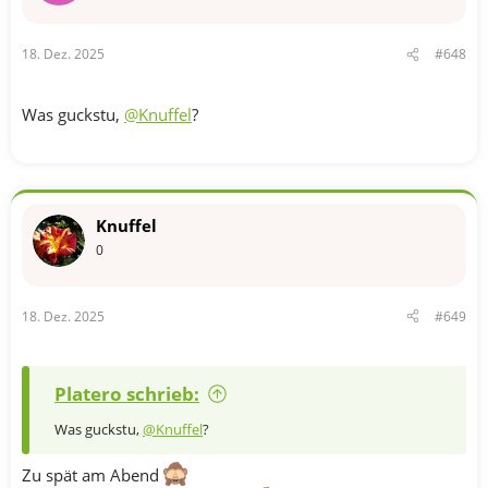
n
e
n
18. Dez. 2025
#648
:
Was guckstu,
@Knuffel
?
Knuffel
0
18. Dez. 2025
#649
Platero schrieb:
Was guckstu,
@Knuffel
?
Zu spät am Abend