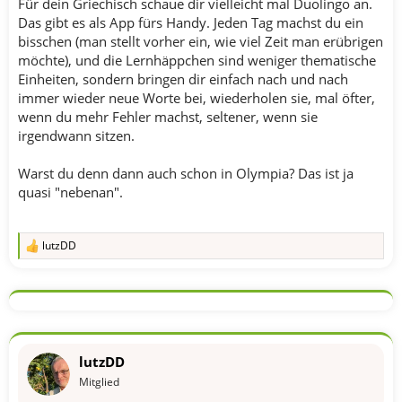
Für dein Griechisch schaue dir vielleicht mal Duolingo an.
Das gibt es als App fürs Handy. Jeden Tag machst du ein
bisschen (man stellt vorher ein, wie viel Zeit man erübrigen
möchte), und die Lernhäppchen sind weniger thematische
Einheiten, sondern bringen dir einfach nach und nach
immer wieder neue Worte bei, wiederholen sie, mal öfter,
wenn du mehr Fehler machst, seltener, wenn sie
irgendwann sitzen.
Warst du denn dann auch schon in Olympia? Das ist ja
quasi "nebenan".
lutzDD
R
e
a
k
t
i
o
n
lutzDD
e
n
Mitglied
: