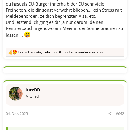
du hast als EU-Bürger innerhalb der EU sehr viele
Freiheiten, die dir sonst verwehrt blieben….kein Stress mit
Meldebehörden, zeitlich begrenzten Visa, etc.
Und letztendlich ging es dir ja nur darum, deinen
Rentnerbauch irgendwo am Meer in der Sonne bräunen zu
lassen….
Taxus Baccata
,
Tubi
,
lutzDD
und eine weitere Person
R
e
a
k
t
i
o
n
lutzDD
e
n
Mitglied
:
04. Dez. 2025
#642