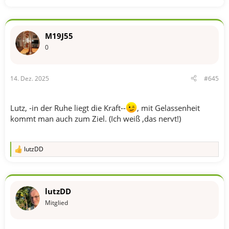
t
i
o
n
M19J55
e
n
0
:
14. Dez. 2025
#645
Lutz, -in der Ruhe liegt die Kraft--
, mit Gelassenheit
kommt man auch zum Ziel. (Ich weiß ,das nervt!)
lutzDD
R
e
a
k
t
lutzDD
i
o
Mitglied
n
e
n