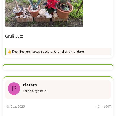
Gruß Lutz
Knofilinchen
,
Taxus Baccata
,
Knuffel
und 4 andere
R
e
a
k
t
i
o
n
Platero
e
P
n
Foren-Urgestein
:
18. Dez. 2025
#647