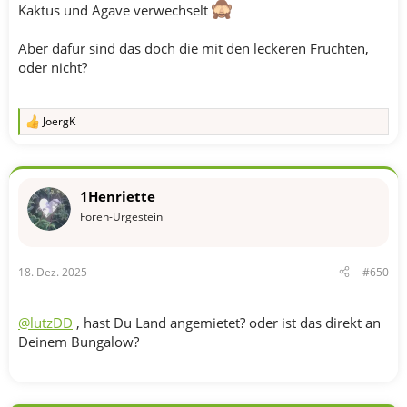
Kaktus und Agave verwechselt
Aber dafür sind das doch die mit den leckeren Früchten,
oder nicht?
JoergK
R
e
a
k
t
1Henriette
i
o
Foren-Urgestein
n
e
n
18. Dez. 2025
#650
:
@lutzDD
, hast Du Land angemietet? oder ist das direkt an
Deinem Bungalow?