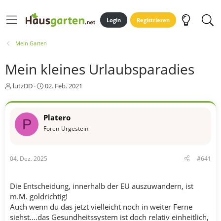
Login
Registrieren
Mein Garten
Mein kleines Urlaubsparadies
E
E
lutzDD
02. Feb. 2021
r
r
s
s
t
t
Platero
P
e
e
Foren-Urgestein
l
l
l
l
e
t
r
a
04. Dez. 2025
#641
m
Die Entscheidung, innerhalb der EU auszuwandern, ist
m.M. goldrichtig!
Auch wenn du das jetzt vielleicht noch in weiter Ferne
siehst….das Gesundheitssystem ist doch relativ einheitlich,