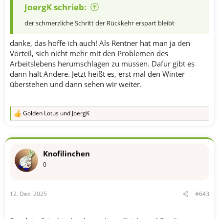
JoergK schrieb:
der schmerzliche Schritt der Rückkehr erspart bleibt
danke, das hoffe ich auch! Als Rentner hat man ja den
Vorteil, sich nicht mehr mit den Problemen des
Arbeitslebens herumschlagen zu müssen. Dafür gibt es
dann halt Andere. Jetzt heißt es, erst mal den Winter
überstehen und dann sehen wir weiter.
Golden Lotus
und
JoergK
R
e
a
k
t
Knofilinchen
i
o
0
n
e
n
12. Dez. 2025
#643
: