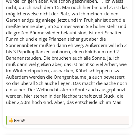
würde ich gern aber, wie schon geschrieben, 1. ich weiss
nicht, ob ich nach dem 15. Mai noch hier bin und 2. ist das
möglicherweise nicht der Platz, wo ich meinen kleinen
Garten endgültig anlege. Jetzt und im Frühjahr ist dort die
meißte Sonne aber, im Sommer wenn Sie höher steht und
die großen Bäume wieder belaubt sind, ist dort Schatten.
Für mich und einige Pflanzen sicher gut aber die
Sonnenanbeter müßten dann eh weg. Außerdem will ich 2
bis 3 Paprikapflanzen anbauen, einen Kakibaum und 2
Bananenstauden. Die brauchen auch alle Sonne. Ja, ich
muß dann viel gießen aber, das ist nicht so viel Arbeit, wie
im Winter einpacken, auspacken, Kübel schleppen usw.
Außerdem werden die Orangenbäume ja auch bewässert,
so das überall Schläuche liegen. Das macht die Sache noch
einfacher. Der Weihnachtsstern könnte auch ausgepflanzt
werden, hier stehen in der Nachbarschaft zwei Stück, die
über 2,50m hoch sind. Aber, das entscheide ich im Mai!
JoergK
R
e
a