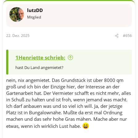
k
t
lutzDD
i
o
Mitglied
n
e
n
22. Dez. 2025
#656
:
1Henriette schrieb:
hast Du Land angemietet?
nein, nix angemietet. Das Grundstück ist über 8000 qm
groß und ich bin der Einzige hier, der Interesse an der
Gartenarbeit hat. Der Vermieter schafft es nicht mehr, alles
in Schuß zu halten und ist froh, wenn jemand was macht.
Ich darf anbauen was und so viel ich will. Ja, der jetzige
Platz ist in Bungalownähe. Mußte da erst mal Ordnung
machen und das sehr hohe Gras mähen. Mache aber nur
etwas, wenn ich wirklich Lust habe.