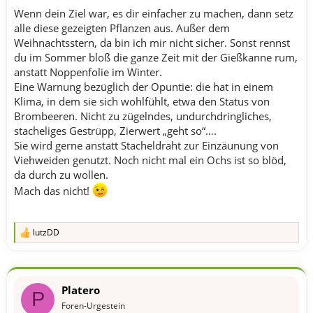
Wenn dein Ziel war, es dir einfacher zu machen, dann setz
alle diese gezeigten Pflanzen aus. Außer dem
Weihnachtsstern, da bin ich mir nicht sicher. Sonst rennst
du im Sommer bloß die ganze Zeit mit der Gießkanne rum,
anstatt Noppenfolie im Winter.
Eine Warnung bezüglich der Opuntie: die hat in einem
Klima, in dem sie sich wohlfühlt, etwa den Status von
Brombeeren. Nicht zu zügelndes, undurchdringliches,
stacheliges Gestrüpp, Zierwert „geht so“….
Sie wird gerne anstatt Stacheldraht zur Einzäunung von
Viehweiden genutzt. Noch nicht mal ein Ochs ist so blöd,
da durch zu wollen.
Mach das nicht!
lutzDD
R
e
a
k
t
Platero
i
P
o
Foren-Urgestein