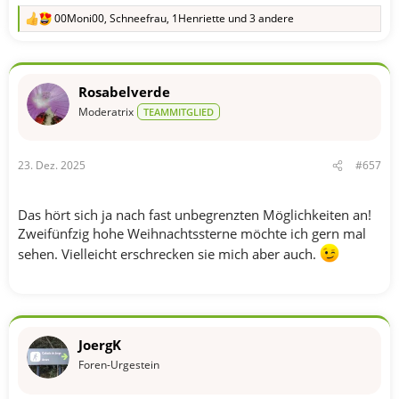
00Moni00
,
Schneefrau
,
1Henriette
und 3 andere
R
e
a
k
t
Rosabelverde
i
o
Moderatrix
TEAMMITGLIED
n
e
n
23. Dez. 2025
#657
:
Das hört sich ja nach fast unbegrenzten Möglichkeiten an!
Zweifünfzig hohe Weihnachtssterne möchte ich gern mal
sehen. Vielleicht erschrecken sie mich aber auch.
JoergK
Foren-Urgestein