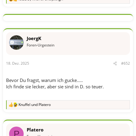
R
e
a
k
t
i
o
n
JoergK
e
n
Foren-Urgestein
:
18. Dez. 2025
#652
Bevor Du fragst, warum ich gucke.....
Ich finde sie lecker, aber sie sind in D. so teuer.
Knuffel
und
Platero
R
e
a
k
t
Platero
i
P
o