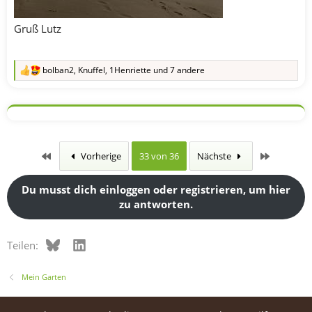
Gruß Lutz
bolban2
,
Knuffel
,
1Henriette
und 7 andere
R
e
a
k
t
i
o
n
Erste
Letzte
Vorherige
33 von 36
Nächste
e
n
:
Du musst dich einloggen oder registrieren, um hier
zu antworten.
Bluesky
LinkedIn
Teilen:
Mein Garten