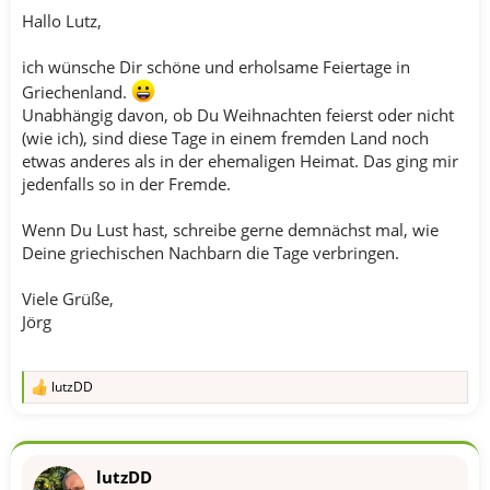
Hallo Lutz,
ich wünsche Dir schöne und erholsame Feiertage in
Griechenland.
Unabhängig davon, ob Du Weihnachten feierst oder nicht
(wie ich), sind diese Tage in einem fremden Land noch
etwas anderes als in der ehemaligen Heimat. Das ging mir
jedenfalls so in der Fremde.
Wenn Du Lust hast, schreibe gerne demnächst mal, wie
Deine griechischen Nachbarn die Tage verbringen.
Viele Grüße,
Jörg
lutzDD
R
e
a
k
t
lutzDD
i