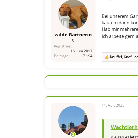
:
Bei unserem Gärt
kaufen (dann kom
Hab mir mehrere 
wilde Gärtnerin
Ich arbeite gern 
0
Registriert
16. Juni 2017
Beiträge
7.194
Knuffel
,
Knofilin
R
e
a
k
t
i
o
n
e
n
11. Apr. 2025
:
Wachtlerho
die gab es let