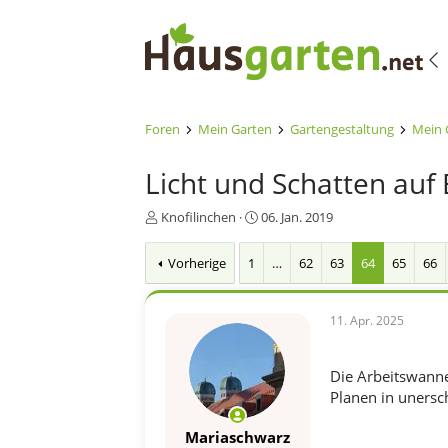
Foren
Mein Garten
Gartengestaltung
Mein 
Licht und Schatten auf
E
E
Knofilinchen
06. Jan. 2019
r
r
s
s
Vorherige
1
…
62
63
64
65
66
t
t
e
e
l
l
11. Apr. 2025
l
l
e
t
r
a
Die Arbeitswanne 
m
Planen in uners
Mariaschwarz