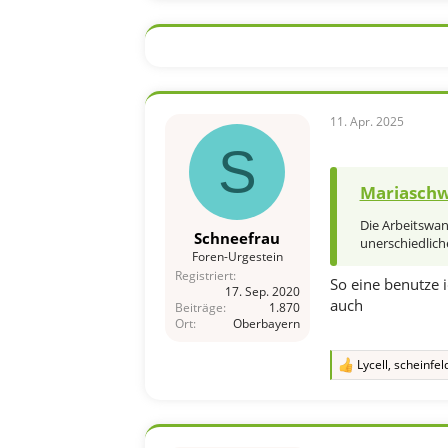
a
k
t
i
o
n
e
n
11. Apr. 2025
:
S
Mariaschw
Die Arbeitswann
Schneefrau
unerschiedlic
Foren-Urgestein
Registriert
So eine benutze 
17. Sep. 2020
auch
Beiträge
1.870
Ort
Oberbayern
Lycell
,
scheinfel
R
e
a
k
t