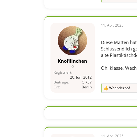
e
a
k
t
i
11. Apr. 2025
o
n
e
Diese Matten hat
n
Schlussendlich g
:
alte Plastiktisch
Knofilinchen
0
Oh, klasse, Wacht
Registriert
20. Juni 2012
Beiträge
5.737
Ort
Berlin
Wachtlerhof
R
e
a
k
t
i
o
n
e
n
11. Apr. 2025