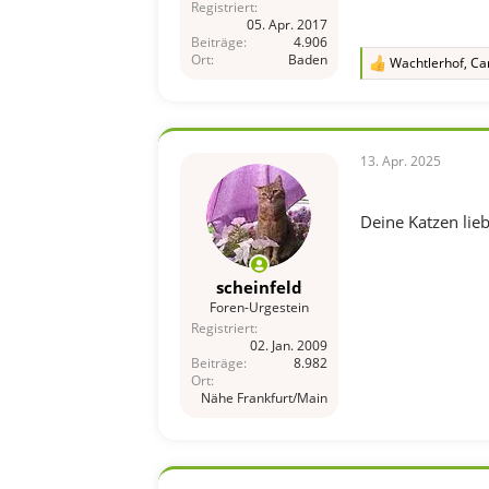
Registriert
05. Apr. 2017
Beiträge
4.906
Ort
Baden
Wachtlerhof
,
Ca
R
e
a
k
t
i
13. Apr. 2025
o
n
e
Deine Katzen lie
n
:
scheinfeld
Foren-Urgestein
Registriert
02. Jan. 2009
Beiträge
8.982
Ort
Nähe Frankfurt/Main