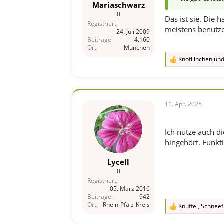
Mariaschwarz
0
Das ist sie. Die 
Registriert
meistens benutze
24. Juli 2009
Beiträge
4.160
Ort
München
Knofilinchen
un
R
e
a
k
t
i
11. Apr. 2025
o
n
e
Ich nutze auch d
n
hingehört. Funkt
:
Lycell
0
Registriert
05. März 2016
Beiträge
942
Ort
Rhein-Pfalz-Kreis
Knuffel
,
Schneef
R
e