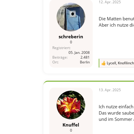
i
12. Apr. 2025
o
n
e
Die Matten benut
n
Aber ich nutze di
:
schreberin
0
Registriert
05. Jan. 2008
Beiträge
2.481
Ort
Berlin
Lycell
,
Knofilinc
R
e
a
k
t
i
13. Apr. 2025
o
n
e
Ich nutze einfach
n
Das wurde sauber 
:
und im Sommer al
Knuffel
0