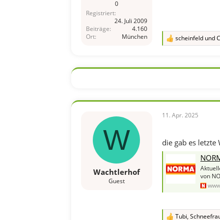
0
Registriert
24. Juli 2009
Beiträge
4.160
Ort
München
scheinfeld
und
C
R
e
a
k
t
i
o
n
e
n
11. Apr. 2025
:
W
die gab es letzte
NORMA 
Aktuell
Wachtlerhof
von NO
Guest
www
Tubi
,
Schneefra
R