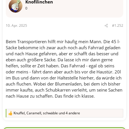
Knofilinchen
0
10. Apr. 2025
#1.252
Beim Transportieren hilft mir häufig mein Mann. Die 45 l-
Säcke bekomme ich zwar auch noch aufs Fahrrad geladen
und nach Hause gefahren, aber er schafft das besser und
eben auch größere Säcke. Da lasse ich mir dann gerne
helfen, sollte er Zeit haben. Das Fahrrad - egal ob seins
oder meins - fährt dann aber auch bis vor die Haustür. 20l
im Bus und dann von der Haltestelle hierher, da würde ich
auch fluchen. Wobei der Blumenladen, bei dem ich bisher
immer kaufte, auch Schubkarren verleiht, um seine Sachen
nach Hause zu schaffen. Das finde ich klasse.
Knuffel
,
Caramell
,
schwäble
und 4 andere
R
e
a
k