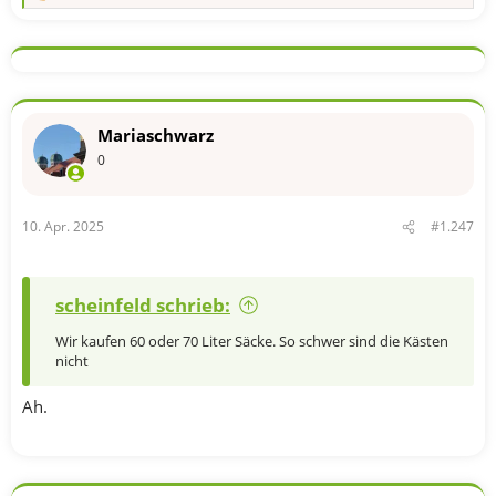
e
a
k
t
i
o
n
Mariaschwarz
e
n
0
:
10. Apr. 2025
#1.247
scheinfeld schrieb:
Wir kaufen 60 oder 70 Liter Säcke. So schwer sind die Kästen
nicht
Ah.