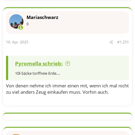
i
o
n
Mariaschwarz
e
n
0
:
10. Apr. 2025
#1.251
Pyromella schrieb:
10l-Säcke torffreie Erde....
Von denen nehme ich immer einen mit, wenn ich mal nicht
zu viel anders Zeug einkaufen muss. Vorhin auch.