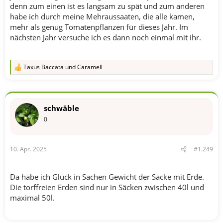
denn zum einen ist es langsam zu spät und zum anderen
habe ich durch meine Mehraussaaten, die alle kamen,
mehr als genug Tomatenpflanzen für dieses Jahr. Im
nächsten Jahr versuche ich es dann noch einmal mit ihr.
Taxus Baccata
und
Caramell
R
e
a
k
t
schwäble
i
o
0
n
e
n
10. Apr. 2025
#1.249
:
Da habe ich Glück in Sachen Gewicht der Säcke mit Erde.
Die torffreien Erden sind nur in Säcken zwischen 40l und
maximal 50l.