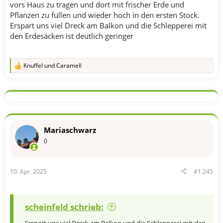
vors Haus zu tragen und dort mit frischer Erde und
Pflanzen zu füllen und wieder hoch in den ersten Stock.
Erspart uns viel Dreck am Balkon und die Schlepperei mit
den Erdesäcken ist deutlich geringer
Knuffel
und
Caramell
R
e
a
k
t
i
o
n
Mariaschwarz
e
n
0
:
10. Apr. 2025
#1.245
scheinfeld schrieb:
Erspart uns viel Dreck am Balkon und die Schlepperei mit den