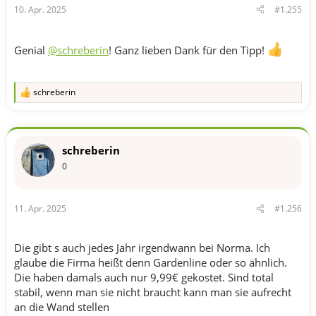
10. Apr. 2025
#1.255
Genial
@schreberin
! Ganz lieben Dank für den Tipp!
schreberin
R
e
a
k
t
schreberin
i
o
0
n
e
n
11. Apr. 2025
#1.256
:
Die gibt s auch jedes Jahr irgendwann bei Norma. Ich
glaube die Firma heißt denn Gardenline oder so ähnlich.
Die haben damals auch nur 9,99€ gekostet. Sind total
stabil, wenn man sie nicht braucht kann man sie aufrecht
an die Wand stellen