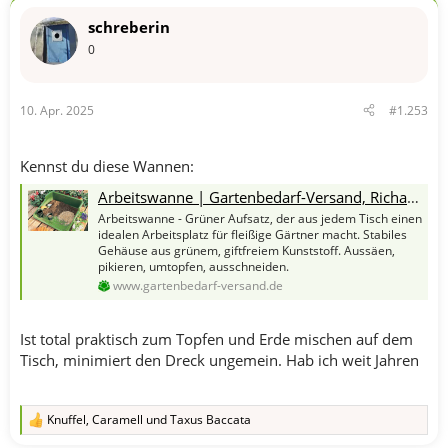
t
schreberin
i
o
0
n
e
n
10. Apr. 2025
#1.253
:
Kennst du diese Wannen:
Arbeitswanne | Gartenbedarf-Versand, Richard Ward
Arbeitswanne - Grüner Aufsatz, der aus jedem Tisch einen
idealen Arbeitsplatz für fleißige Gärtner macht. Stabiles
Gehäuse aus grünem, giftfreiem Kunststoff. Aussäen,
pikieren, umtopfen, ausschneiden.
www.gartenbedarf-versand.de
Ist total praktisch zum Topfen und Erde mischen auf dem
Tisch, minimiert den Dreck ungemein. Hab ich weit Jahren
Knuffel
,
Caramell
und
Taxus Baccata
R
e