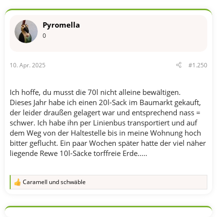
Pyromella
0
10. Apr. 2025
#1.250
Ich hoffe, du musst die 70l nicht alleine bewältigen.
Dieses Jahr habe ich einen 20l-Sack im Baumarkt gekauft,
der leider draußen gelagert war und entsprechend nass =
schwer. Ich habe ihn per Linienbus transportiert und auf
dem Weg von der Haltestelle bis in meine Wohnung hoch
bitter geflucht. Ein paar Wochen später hatte der viel näher
liegende Rewe 10l-Säcke torffreie Erde.....
Caramell
und
schwäble
R
e
a
k
t