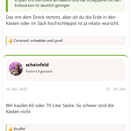
Erdesäcken ist deutlich geringer
Das mit dem Dreck stimmt, aber ob du die Erde in den
Kästen oder im Sack hochschleppst ist ja relativ wurscht.
Caramell
,
schwäble
und
Lycell
R
e
a
k
t
scheinfeld
i
o
Foren-Urgestein
n
e
n
10. Apr. 2025
#1.246
:
Wir kaufen 60 oder 70 Liter Säcke. So schwer sind die
Kästen nicht
Knuffel
R