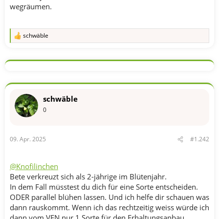
wegräumen.
schwäble
R
e
a
k
t
i
o
n
schwäble
e
n
0
:
09. Apr. 2025
#1.242
@Knofilinchen
Bete verkreuzt sich als 2-jährige im Blütenjahr.
In dem Fall müsstest du dich für eine Sorte entscheiden.
ODER parallel blühen lassen. Und ich helfe dir schauen was
dann rauskommt. Wenn ich das rechtzeitig weiss würde ich
dann vom VEN nur 1 Sorte für den Erhaltungsanbau