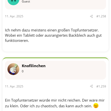
o
Guest
n
e
n
11. Apr. 2025
#1.258
:
Ich nehm dazu meistens einen großen Topfuntersetzer.
Wobei ein Tablett oder ausrangiertes Backblech auch gut
funktionieren.
Knofilinchen
0
11. Apr. 2025
#1.259
Ein Topfuntersetzer würde mir nicht reichen. Der wäre mir
zu klein. Oder ich zu chaotisch, das kann auch sein.