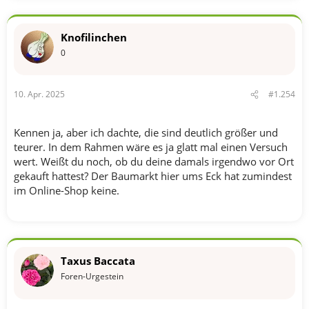
a
k
t
Knofilinchen
i
o
0
n
e
n
10. Apr. 2025
#1.254
:
Kennen ja, aber ich dachte, die sind deutlich größer und
teurer. In dem Rahmen wäre es ja glatt mal einen Versuch
wert. Weißt du noch, ob du deine damals irgendwo vor Ort
gekauft hattest? Der Baumarkt hier ums Eck hat zumindest
im Online-Shop keine.
Taxus Baccata
Foren-Urgestein