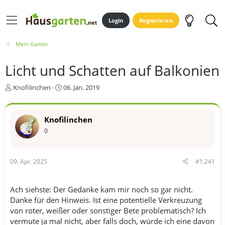
Login
Registrieren
Mein Garten
Licht und Schatten auf Balkonien
E
E
Knofilinchen
06. Jan. 2019
r
r
s
s
t
t
Knofilinchen
e
e
0
l
l
l
l
e
t
r
a
09. Apr. 2025
#1.241
m
Ach siehste: Der Gedanke kam mir noch so gar nicht.
Danke für den Hinweis. Ist eine potentielle Verkreuzung
von roter, weißer oder sonstiger Bete problematisch? Ich
vermute ja mal nicht, aber falls doch, würde ich eine davon