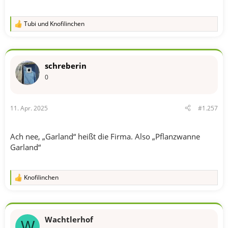
Tubi
und
Knofilinchen
R
e
a
k
t
schreberin
i
o
0
n
e
n
11. Apr. 2025
#1.257
:
Ach nee, „Garland“ heißt die Firma. Also „Pflanzwanne
Garland“
Knofilinchen
R
e
a
k
t
Wachtlerhof
i
W