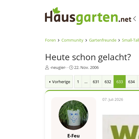
Foren
Community
Gartenfreunde
Small-Tal
Heute schon gelacht?
E
E
-neugier-
22. Nov. 2006
r
r
s
s
Vorherige
1
…
631
632
633
634
t
t
e
e
l
l
07. Juli 2026
l
l
e
t
r
a
m
E-Feu