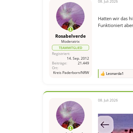
08. Juli 2026
:
Hatten wir das h
Funktioniert aber
Rosabelverde
Moderatrix
TEAMMITGLIED
Registriert
14. Sep. 2012
Beiträge
21.449
Ort
Kreis Paderborn/NRW
Leonarda1
R
e
a
k
t
i
08. Juli 2026
o
n
e
n
: