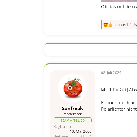
Ob das mit dem A
Leonarda1
,
Ly
R
e
a
k
t
i
o
n
e
n
08. Juli 2026
:
Mit 1 Fuß (ft) A
Erinnert mich an
Sunfreak
Polarlichter nich
Moderator
TEAMMITGLIED
Registriert
10. Mai 2007
Beiträge
21.534