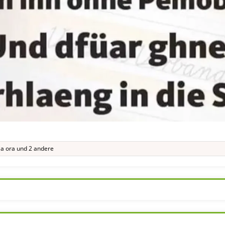
ia ora
und 2 andere