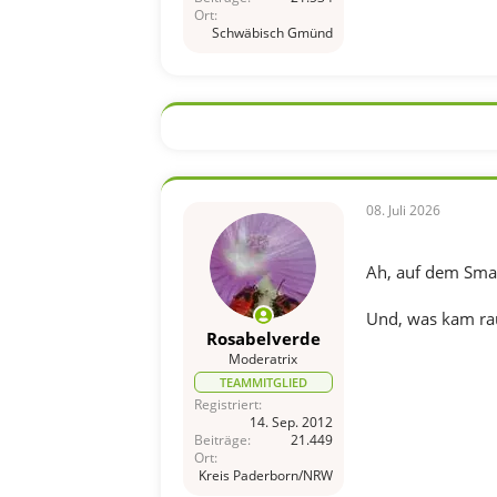
Ort
Schwäbisch Gmünd
08. Juli 2026
Ah, auf dem Smar
Und, was kam ra
Rosabelverde
Moderatrix
TEAMMITGLIED
Registriert
14. Sep. 2012
Beiträge
21.449
Ort
Kreis Paderborn/NRW