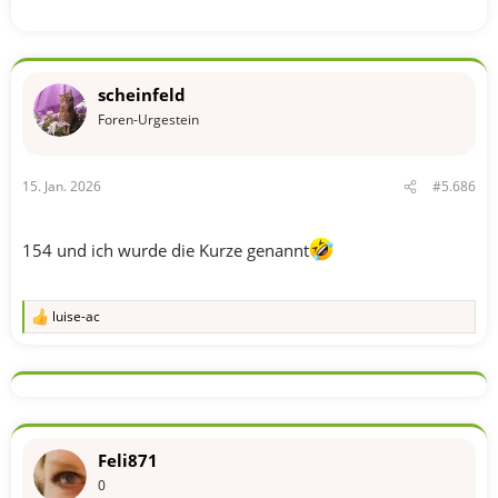
scheinfeld
Foren-Urgestein
15. Jan. 2026
#5.686
154 und ich wurde die Kurze genannt
luise-ac
R
e
a
k
t
i
o
n
Feli871
e
n
0