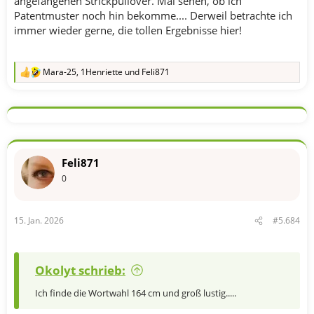
angefangenen Strickpullover. Mal sehen, ob ich
Patentmuster noch hin bekomme.... Derweil betrachte ich
immer wieder gerne, die tollen Ergebnisse hier!
Mara-25
,
1Henriette
und
Feli871
R
e
a
k
t
i
o
n
Feli871
e
n
0
:
15. Jan. 2026
#5.684
Okolyt schrieb:
Ich finde die Wortwahl 164 cm und groß lustig.....