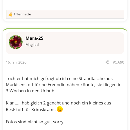
1Henriette
R
e
a
k
t
Mara-25
i
o
Mitglied
n
e
n
16. Jan. 2026
#5.690
:
Tochter hat mich gefragt ob ich eine Strandtasche aus
Markisenstoff für ne Freundin nähen könnte, sie fliegen in
3 Wochen in den Urlaub.
Klar ….. hab gleich 2 genäht und noch ein kleines aus
Reststoff für Krimskrams.
Fotos sind nicht so gut, sorry