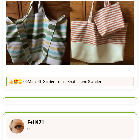
00Moni00
,
Golden Lotus
,
Knuffel
und 8 andere
R
e
a
k
t
i
o
n
Feli871
e
n
0
: