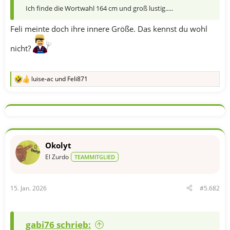
Ich finde die Wortwahl 164 cm und groß lustig.....
Feli meinte doch ihre innere Größe. Das kennst du wohl
nicht?
luise-ac
und
Feli871
R
e
a
k
t
i
o
n
Okolyt
e
n
El Zurdo
TEAMMITGLIED
:
15. Jan. 2026
#5.682
gabi76 schrieb: