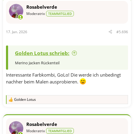
t
Rosabelverde
i
o
Moderatrix
TEAMMITGLIED
n
e
n
17. Jan. 2026
#5.696
:
Golden Lotus schrieb:
Merino Jacken Rückenteil
Interessante Farbkombi, GoLo! Die werde ich unbedingt
nachher beim Malen ausprobieren.
Golden Lotus
R
e
a
k
t
Rosabelverde
i
o
Moderatrix
TEAMMITGLIED