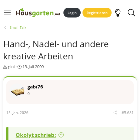
Login
Registrieren
Small-Talk
Hand-, Nadel- und andere
kreative Arbeiten
E
E
gini
13. Juli 2009
r
r
s
s
t
t
gabi76
e
e
0
l
l
l
l
e
t
r
a
15. Jan. 2026
#5.681
m
Okolyt schrieb: