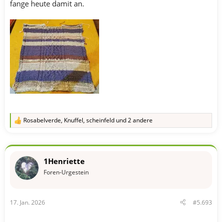
fange heute damit an.
Rosabelverde
,
Knuffel
,
scheinfeld
und 2 andere
R
e
a
k
t
1Henriette
i
o
Foren-Urgestein
n
e
n
17. Jan. 2026
#5.693
: