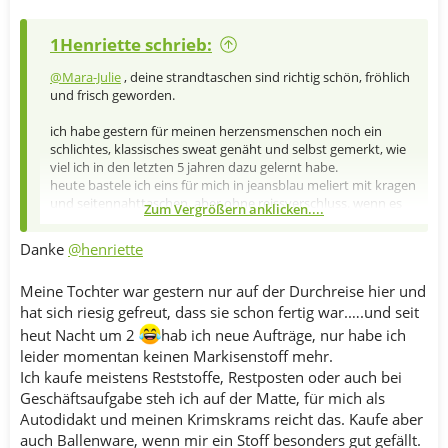
1Henriette schrieb:
@Mara-Julie
, deine strandtaschen sind richtig schön, fröhlich
und frisch geworden.
ich habe gestern für meinen herzensmenschen noch ein
schlichtes, klassisches sweat genäht und selbst gemerkt, wie
viel ich in den letzten 5 jahren dazu gelernt habe.
heute bastele ich eins für mich in jeansblau meliert mit kragen
und seitennahttaschen, aber ohne reissverschluss. wenn es
Zum Vergrößern anklicken....
was wird, werde ich euch mit foto belästigen
Danke
@henriette
Meine Tochter war gestern nur auf der Durchreise hier und
hat sich riesig gefreut, dass sie schon fertig war.….und seit
heut Nacht um 2
hab ich neue Aufträge, nur habe ich
leider momentan keinen Markisenstoff mehr.
Ich kaufe meistens Reststoffe, Restposten oder auch bei
Geschäftsaufgabe steh ich auf der Matte, für mich als
Autodidakt und meinen Krimskrams reicht das. Kaufe aber
auch Ballenware, wenn mir ein Stoff besonders gut gefällt.