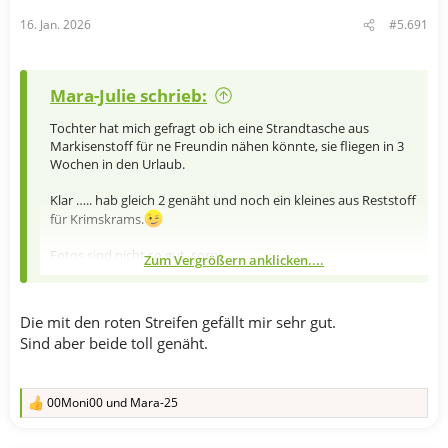
16. Jan. 2026
#5.691
Mara-Julie schrieb:
Tochter hat mich gefragt ob ich eine Strandtasche aus
Markisenstoff für ne Freundin nähen könnte, sie fliegen in 3
Wochen in den Urlaub.
Klar ….. hab gleich 2 genäht und noch ein kleines aus Reststoff
für Krimskrams.
Fotos sind nicht so gut, sorry
Zum Vergrößern anklicken....
Anhang anzeigen 817058
Die mit den roten Streifen gefällt mir sehr gut.
Sind aber beide toll genäht.
00Moni00
und
Mara-25
R
e
a