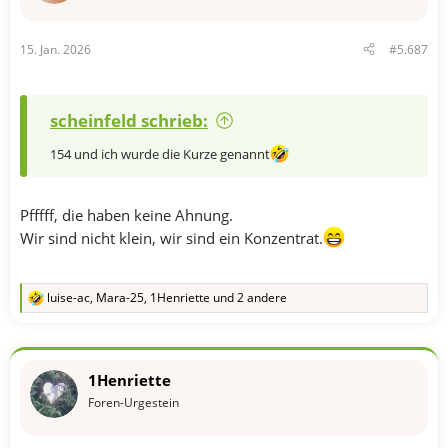
:
15. Jan. 2026
#5.687
scheinfeld schrieb:
154 und ich wurde die Kurze genannt
Pfffff, die haben keine Ahnung.
Wir sind nicht klein, wir sind ein Konzentrat.
luise-ac
,
Mara-25
,
1Henriette
und 2 andere
R
e
a
k
t
1Henriette
i
o
Foren-Urgestein
n
e