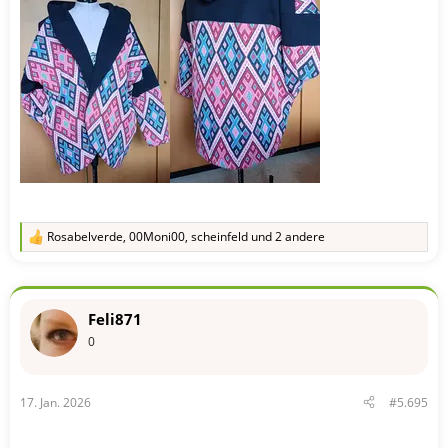
Rosabelverde
,
00Moni00
,
scheinfeld
und 2 andere
R
e
a
k
t
Feli871
i
o
0
n
e
n
17. Jan. 2026
#5.695
: