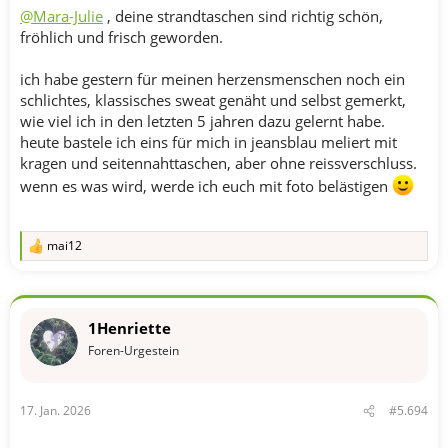
@Mara-Julie
, deine strandtaschen sind richtig schön,
fröhlich und frisch geworden.
ich habe gestern für meinen herzensmenschen noch ein
schlichtes, klassisches sweat genäht und selbst gemerkt,
wie viel ich in den letzten 5 jahren dazu gelernt habe.
heute bastele ich eins für mich in jeansblau meliert mit
kragen und seitennahttaschen, aber ohne reissverschluss.
wenn es was wird, werde ich euch mit foto belästigen
mai12
R
e
a
k
t
1Henriette
i
o
Foren-Urgestein
n
e
n
17. Jan. 2026
#5.694
: