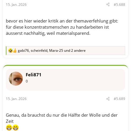
n
15. Jan. 2026
#5.688
:
bevor es hier wieder kritik an der themaverfehlung gibt:
für diese konzentratsmenschen zu handarbeiten ist
äusserst nachhaltig, weil materialsparend.
gabi76
,
scheinfeld
,
Mara-25
und 2 andere
R
e
a
k
t
Feli871
i
o
0
n
e
n
15. Jan. 2026
#5.689
:
Genau, da brauchst du nur die Hälfte der Wolle und der
Zeit