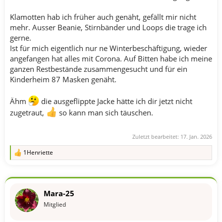
Klamotten hab ich früher auch genäht, gefällt mir nicht
mehr. Ausser Beanie, Stirnbänder und Loops die trage ich
gerne.
Ist für mich eigentlich nur ne Winterbeschäftigung, wieder
angefangen hat alles mit Corona. Auf Bitten habe ich meine
ganzen Restbestände zusammengesucht und für ein
Kinderheim 87 Masken genäht.
Ähm
die ausgeflippte Jacke hätte ich dir jetzt nicht
zugetraut,
so kann man sich täuschen.
Zuletzt bearbeitet:
17. Jan. 2026
1Henriette
R
e
a
k
t
Mara-25
i
o
Mitglied
n
e