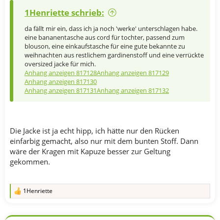
1Henriette schrieb:
da fällt mir ein, dass ich ja noch 'werke' unterschlagen habe.
eine bananentasche aus cord für tochter, passend zum
blouson, eine einkaufstasche für eine gute bekannte zu
weihnachten aus restlichem gardinenstoff und eine verrückte
oversized jacke für mich.
Anhang anzeigen 817128
Anhang anzeigen 817129
Anhang anzeigen 817130
Anhang anzeigen 817131
Anhang anzeigen 817132
Die Jacke ist ja echt hipp, ich hätte nur den Rücken
einfarbig gemacht, also nur mit dem bunten Stoff. Dann
wäre der Kragen mit Kapuze besser zur Geltung
gekommen.
1Henriette
R
e
a
k