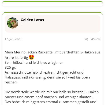
k
t
i
o
n
Golden Lotus
e
n
0
:
17. Jan. 2026
#5.692
Mein Merino Jacken Rückenteil mit verdrehten S-Haken aus
Ardre ist fertig
Sehr hübsch und leicht, es wiegt nur
325 gr.
Armazsschnutte hab ich extra nicht gemacht und
Halsausschnitt nur wenig, denn sie soll weit bis oben
reichen.
Die Vorderteile werde ich mit nur halb so breiten S- Haken
Muster und einem Zopf machen und weniger Blauton.
Das habe ich mir gestern erstmal zusammen gestellt und