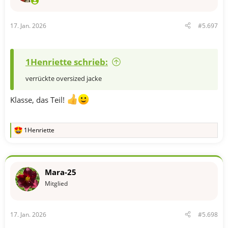
n
e
n
17. Jan. 2026
#5.697
:
1Henriette schrieb:
verrückte oversized jacke
Klasse, das Teil!
1Henriette
R
e
a
k
t
Mara-25
i
o
Mitglied
n
e
n
17. Jan. 2026
#5.698
: