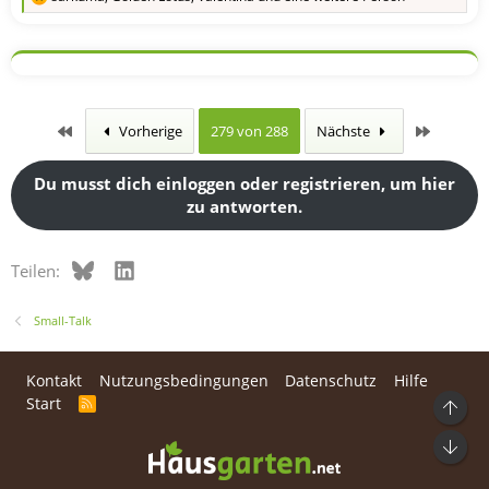
R
e
a
k
t
i
o
n
Erste
Letzte
Vorherige
279 von 288
Nächste
e
n
:
Du musst dich einloggen oder registrieren, um hier
zu antworten.
Bluesky
LinkedIn
Teilen:
Small-Talk
Kontakt
Nutzungsbedingungen
Datenschutz
Hilfe
Start
R
Ob
S
S
Unt