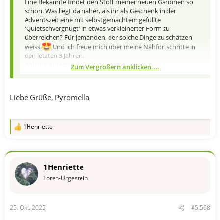
Eine Bekannte findet den Stoff meiner neuen Gardinen so
schön. Was liegt da näher, als ihr als Geschenk in der
Adventszeit eine mit selbstgemachtem gefüllte
'Quietschvergnügt' in etwas verkleinerter Form zu
überreichen? Für jemanden, der solche Dinge zu schätzen
weiss.
Und ich freue mich über meine Nähfortschritte in
den letzten 3 Jahren.
Anhang anzeigen 812161
Zum Vergrößern anklicken....
Anhang anzeigen 812162
Anhang anzeigen 812163
Liebe Grüße, Pyromella
1Henriette
R
e
a
k
t
1Henriette
i
o
Foren-Urgestein
n
e
n
25. Okt. 2025
#5.568
: