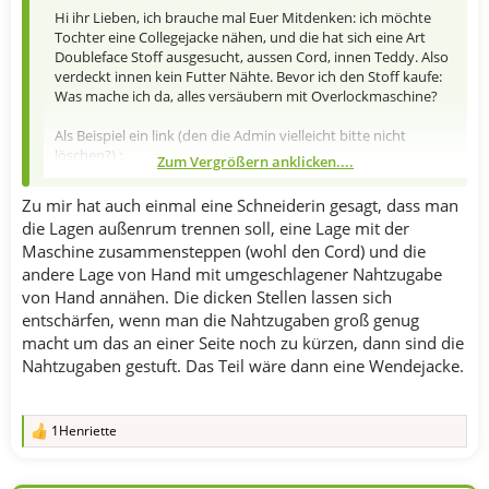
Hi ihr Lieben, ich brauche mal Euer Mitdenken: ich möchte
Tochter eine Collegejacke nähen, und die hat sich eine Art
Doubleface Stoff ausgesucht, aussen Cord, innen Teddy. Also
verdeckt innen kein Futter Nähte. Bevor ich den Stoff kaufe:
Was mache ich da, alles versäubern mit Overlockmaschine?
Als Beispiel ein link (den die Admin vielleicht bitte nicht
löschen?) :
Zum Vergrößern anklicken....
Breitcord Doubleface Teddy Innenseite camel
Zu mir hat auch einmal eine Schneiderin gesagt, dass man
Ein dicker Breitcordstoff mit Teddyinnenseite. Ein
die Lagen außenrum trennen soll, eine Lage mit der
dicker warmer und solider Stoff für Jacken und
Mäntel.
Maschine zusammensteppen (wohl den Cord) und die
evlis-needle.de
andere Lage von Hand mit umgeschlagener Nahtzugabe
von Hand annähen. Die dicken Stellen lassen sich
Danke für Euren Input!
entschärfen, wenn man die Nahtzugaben groß genug
macht um das an einer Seite noch zu kürzen, dann sind die
Nahtzugaben gestuft. Das Teil wäre dann eine Wendejacke.
1Henriette
R
e
a