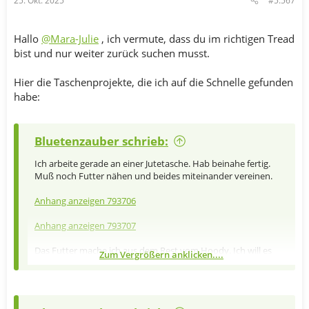
25. Okt. 2025
#5.567
Hallo
@Mara-Julie
, ich vermute, dass du im richtigen Tread
bist und nur weiter zurück suchen musst.
Hier die Taschenprojekte, die ich auf die Schnelle gefunden
habe:
Bluetenzauber schrieb:
Ich arbeite gerade an einer Jutetasche. Hab beinahe fertig.
Muß noch Futter nähen und beides miteinander vereinen.
Anhang anzeigen 793706
Anhang anzeigen 793707
Das Futter mache ich aus dem Rest vom Hoody. Ich will es
Zum Vergrößern anklicken....
oben nach außen als Borte umschlagen. Hab auch die
Stickerei versucht, farblich drauf abzustimmen.
Ich hoffe, daß ich sie morgen fertig bekomme. Heute bin ich
anderweitig eingebunden- Intensivproben - WE mit dem Chor