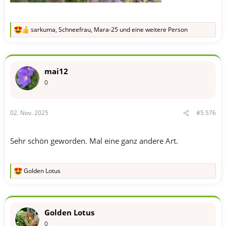
sarkuma
,
Schneefrau
,
Mara-25
und eine weitere Person
R
e
a
k
t
mai12
i
o
0
n
e
n
02. Nov. 2025
#5.576
:
Sehr schön geworden. Mal eine ganz andere Art.
Golden Lotus
R
e
a
k
t
Golden Lotus
i
o
0