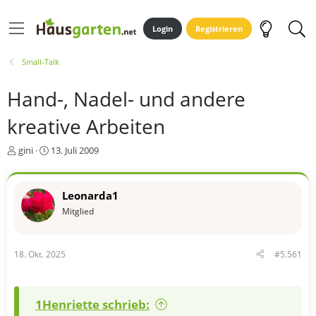
Login
Registrieren
Small-Talk
Hand-, Nadel- und andere
kreative Arbeiten
E
E
gini
13. Juli 2009
r
r
s
s
t
t
Leonarda1
e
e
Mitglied
l
l
l
l
e
t
r
a
18. Okt. 2025
#5.561
m
1Henriette schrieb: