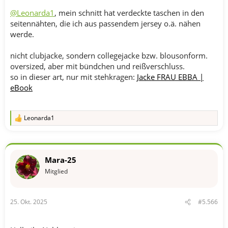
@Leonarda1
, mein schnitt hat verdeckte taschen in den
seitennähten, die ich aus passendem jersey o.ä. nähen
werde.
nicht clubjacke, sondern collegejacke bzw. blousonform.
oversized, aber mit bündchen und reißverschluss.
so in dieser art, nur mit stehkragen:
Jacke FRAU EBBA |
eBook
Leonarda1
R
e
a
k
t
Mara-25
i
o
Mitglied
n
e
n
25. Okt. 2025
#5.566
: