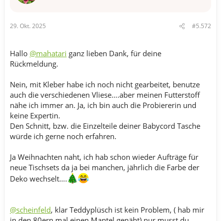
29. Okt. 2025
#5.572
Hallo
@mahatari
ganz lieben Dank, für deine
Rückmeldung.
Nein, mit Kleber habe ich noch nicht gearbeitet, benutze
auch die verschiedenen Vliese….aber meinen Futterstoff
nähe ich immer an. Ja, ich bin auch die Probiererin und
keine Expertin.
Den Schnitt, bzw. die Einzelteile deiner Babycord Tasche
würde ich gerne noch erfahren.
Ja Weihnachten naht, ich hab schon wieder Aufträge für
neue Tischsets da ja bei manchen, jährlich die Farbe der
Deko wechselt….
@scheinfeld
, klar Teddyplüsch ist kein Problem, ( hab mir
in den 80ern mal einen Mantel genäht) nur musst du