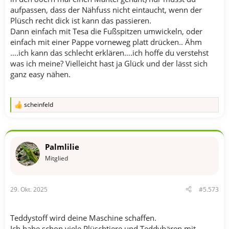
aufpassen, dass der Nähfuss nicht eintaucht, wenn der
Plüsch recht dick ist kann das passieren.
Dann einfach mit Tesa die Fußspitzen umwickeln, oder
einfach mit einer Pappe vorneweg platt drücken.. Ähm
….ich kann das schlecht erklären….ich hoffe du verstehst
was ich meine? Vielleicht hast ja Glück und der lässt sich
ganz easy nähen.
scheinfeld
R
e
a
k
t
Palmlilie
i
o
Mitglied
n
e
n
29. Okt. 2025
#5.573
:
Teddystoff wird deine Maschine schaffen.
Ich habe schon viele Plüschtiere und Teddybären mit