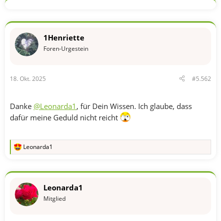
k
t
i
o
n
1Henriette
e
n
Foren-Urgestein
:
18. Okt. 2025
#5.562
Danke
@Leonarda1
, für Dein Wissen. Ich glaube, dass
dafür meine Geduld nicht reicht
Leonarda1
R
e
a
k
t
Leonarda1
i
o
Mitglied
n
e
n