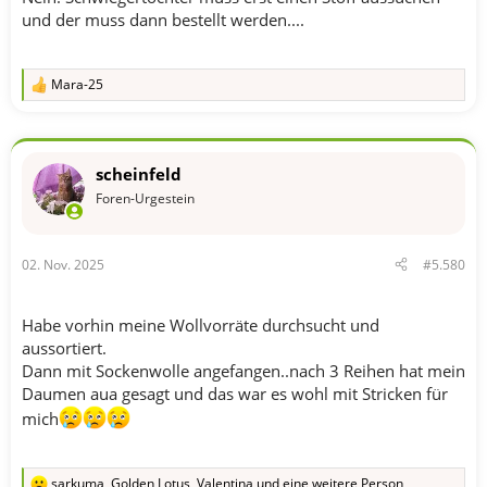
und der muss dann bestellt werden....
Mara-25
R
e
a
k
t
scheinfeld
i
o
Foren-Urgestein
n
e
n
02. Nov. 2025
#5.580
:
Habe vorhin meine Wollvorräte durchsucht und
aussortiert.
Dann mit Sockenwolle angefangen..nach 3 Reihen hat mein
Daumen aua gesagt und das war es wohl mit Stricken für
mich
sarkuma
,
Golden Lotus
,
Valentina
und eine weitere Person