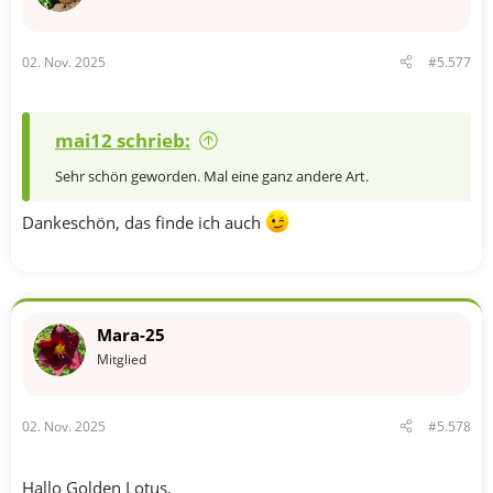
n
e
n
02. Nov. 2025
#5.577
:
mai12 schrieb:
Sehr schön geworden. Mal eine ganz andere Art.
Dankeschön, das finde ich auch
Mara-25
Mitglied
02. Nov. 2025
#5.578
Hallo Golden Lotus,