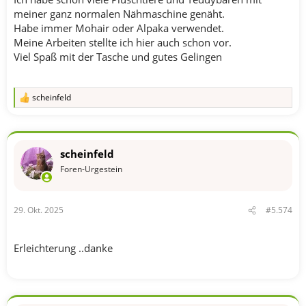
meiner ganz normalen Nähmaschine genäht.
Habe immer Mohair oder Alpaka verwendet.
Meine Arbeiten stellte ich hier auch schon vor.
Viel Spaß mit der Tasche und gutes Gelingen
scheinfeld
R
e
a
k
t
scheinfeld
i
o
Foren-Urgestein
n
e
n
29. Okt. 2025
#5.574
:
Erleichterung ..danke