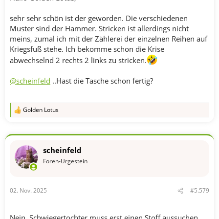
sehr sehr schön ist der geworden. Die verschiedenen
Muster sind der Hammer. Stricken ist allerdings nicht
meins, zumal ich mit der Zählerei der einzelnen Reihen auf
Kriegsfuß stehe. Ich bekomme schon die Krise
abwechselnd 2 rechts 2 links zu stricken.
@scheinfeld
..Hast die Tasche schon fertig?
Golden Lotus
R
e
a
k
t
scheinfeld
i
o
Foren-Urgestein
n
e
n
02. Nov. 2025
#5.579
:
Nein. Schwiegertochter muss erst einen Stoff aussuchen