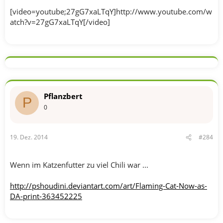
[video=youtube;27gG7xaLTqY]http://www.youtube.com/w
atch?v=27gG7xaLTqY[/video]
Pflanzbert
P
0
19. Dez. 2014
#284
Wenn im Katzenfutter zu viel Chili war ...
http://pshoudini.deviantart.com/art/Flaming-Cat-Now-as-
DA-print-363452225