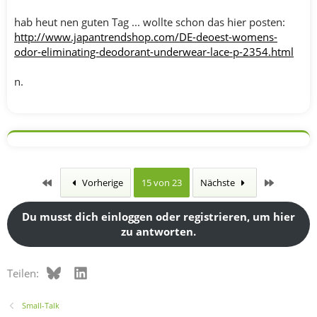
hab heut nen guten Tag ... wollte schon das hier posten:
http://www.japantrendshop.com/DE-deoest-womens-
odor-eliminating-deodorant-underwear-lace-p-2354.html
n.
Erste
Letzte
Vorherige
15 von 23
Nächste
Du musst dich einloggen oder registrieren, um hier
zu antworten.
Bluesky
LinkedIn
Teilen:
Small-Talk