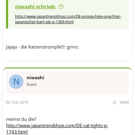
niwashi schrieb:
http://www.japantrendshop.com/DE-propia-hige-unechter-
japanischer-bart-set-p-1309.html
Jajaja - die Katzenstrümpfe!!! :grins:
niwashi
N
Guest
02. Feb. 2015
#300
meinst du die?
http://www.japantrendshop.com/DE-cat-tights-p-
1743.html