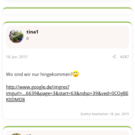
tina1
0
18. Jan. 2015
#287
Wo sind wir nur hingekommen?
http://www.google.de/imgres?
imgurl=...6639&page=3&start=63&ndsp=39&ved=0COgBE
K0DMD8
Zuletzt bearbeitet:
18. Jan. 2015