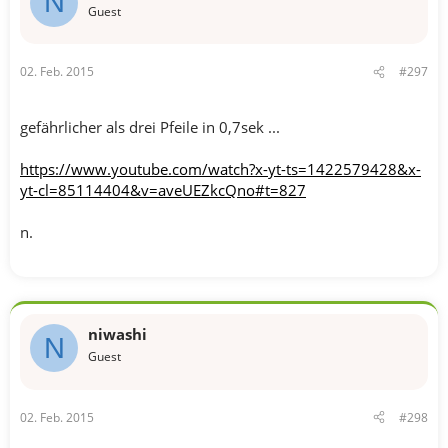
N
Guest
02. Feb. 2015
#297
gefährlicher als drei Pfeile in 0,7sek ...
https://www.youtube.com/watch?x-yt-ts=1422579428&x-
yt-cl=85114404&v=aveUEZkcQno#t=827
n.
niwashi
N
Guest
02. Feb. 2015
#298