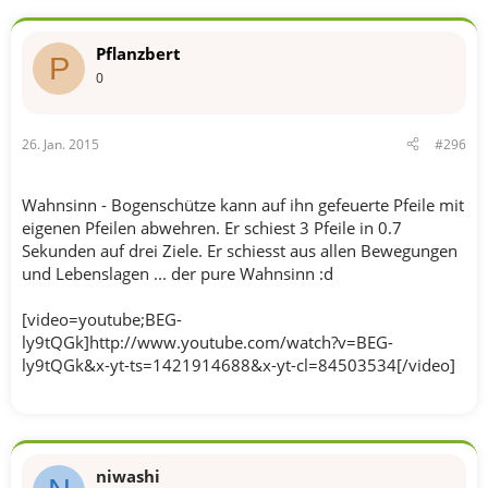
Pflanzbert
P
0
26. Jan. 2015
#296
Wahnsinn - Bogenschütze kann auf ihn gefeuerte Pfeile mit
eigenen Pfeilen abwehren. Er schiest 3 Pfeile in 0.7
Sekunden auf drei Ziele. Er schiesst aus allen Bewegungen
und Lebenslagen ... der pure Wahnsinn :d
[video=youtube;BEG-
ly9tQGk]http://www.youtube.com/watch?v=BEG-
ly9tQGk&x-yt-ts=1421914688&x-yt-cl=84503534[/video]
niwashi