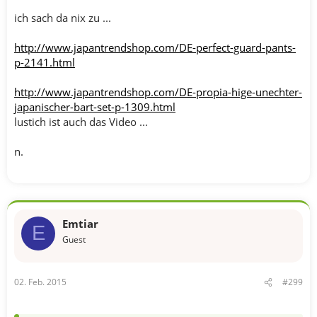
ich sach da nix zu ...
http://www.japantrendshop.com/DE-perfect-guard-pants-
p-2141.html
http://www.japantrendshop.com/DE-propia-hige-unechter-
japanischer-bart-set-p-1309.html
lustich ist auch das Video ...
n.
Emtiar
E
Guest
02. Feb. 2015
#299