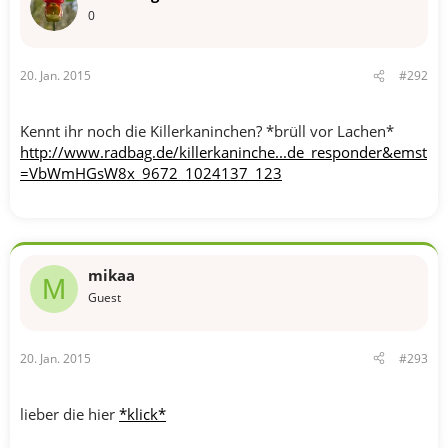
0
20. Jan. 2015
#292
Kennt ihr noch die Killerkaninchen? *brüll vor Lachen*
http://www.radbag.de/killerkaninche...de_responder&emst
=VbWmHGsW8x_9672_1024137_123
mikaa
M
Guest
20. Jan. 2015
#293
lieber die hier
*klick*