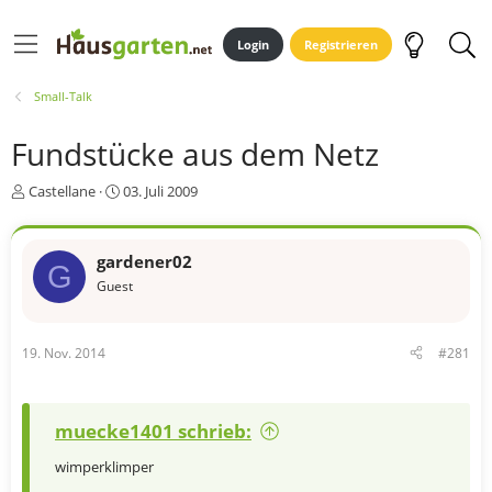
Login
Registrieren
Small-Talk
Fundstücke aus dem Netz
E
E
Castellane
03. Juli 2009
r
r
s
s
t
t
gardener02
G
e
e
Guest
l
l
l
l
e
t
r
a
19. Nov. 2014
#281
m
muecke1401 schrieb:
wimperklimper