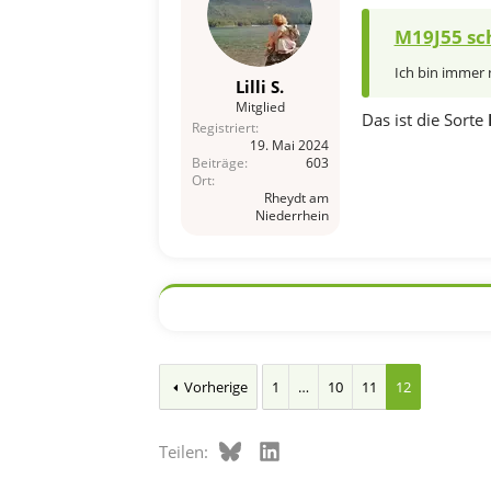
M19J55 sc
Ich bin immer 
Lilli S.
Mitglied
Das ist die Sorte
Registriert
19. Mai 2024
Beiträge
603
Ort
Rheydt am
Niederrhein
Vorherige
1
…
10
11
12
Bluesky
LinkedIn
Teilen: