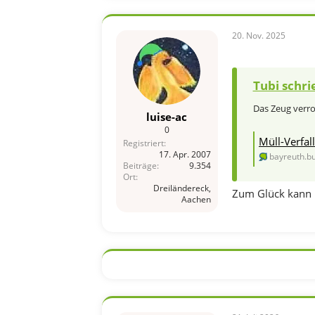
k
t
i
20. Nov. 2025
o
n
e
n
Tubi schri
:
Das Zeug verrot
luise-ac
0
Müll-Verfal
Registriert
17. Apr. 2007
bayreuth.b
Beiträge
9.354
Ort
Dreiländereck,
Zum Glück kann 
Aachen