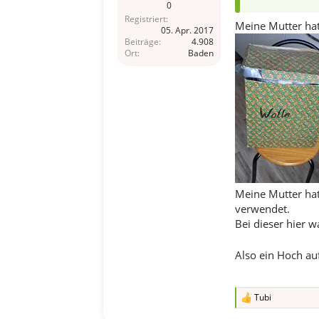
0
Registriert
Meine Mutter hat
05. Apr. 2017
Beiträge
4.908
Ort
Baden
Meine Mutter hat 
verwendet.
Bei dieser hier w
Also ein Hoch auf
Tubi
R
e