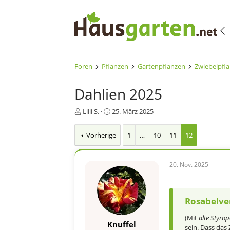
Foren
Pflanzen
Gartenpflanzen
Zwiebelpfl
Dahlien 2025
E
E
Lilli S.
25. März 2025
r
r
s
s
Vorherige
1
…
10
11
12
t
t
e
e
l
l
20. Nov. 2025
l
l
e
t
r
a
m
Rosabelve
(Mit
alte Styrop
Knuffel
sein. Dass das 