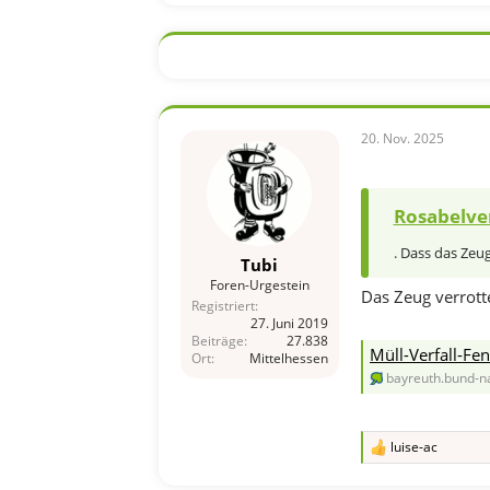
a
k
t
i
o
n
e
n
20. Nov. 2025
:
Rosabelve
. Dass das Zeug
Tubi
Foren-Urgestein
Das Zeug verrotte
Registriert
27. Juni 2019
Beiträge
27.838
Müll-Verfall-Fe
Ort
Mittelhessen
bayreuth.bund-n
luise-ac
R
e
a