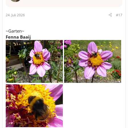
n
e
n
24. Juli 2026
#17
:
~Garten~
Fenna Baaij