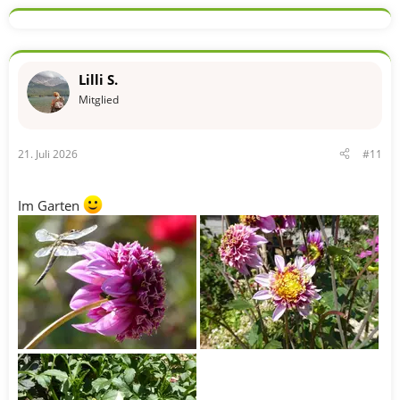
k
t
i
o
n
Lilli S.
e
n
Mitglied
:
21. Juli 2026
#11
Im Garten