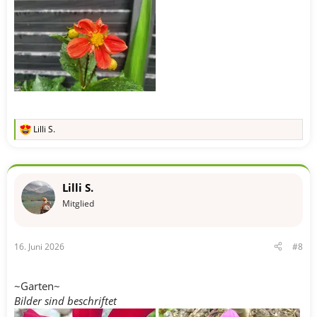
Lilli S.
R
e
a
k
t
Lilli S.
i
o
Mitglied
n
e
n
16. Juni 2026
#8
:
~Garten~
Bilder sind beschriftet