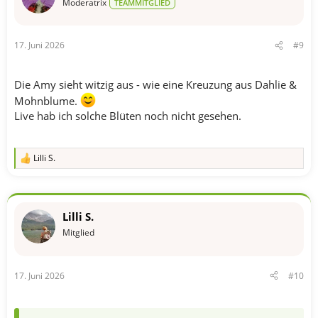
o
Moderatrix
TEAMMITGLIED
n
e
n
17. Juni 2026
#9
:
Die Amy sieht witzig aus - wie eine Kreuzung aus Dahlie &
Mohnblume.
Live hab ich solche Blüten noch nicht gesehen.
Lilli S.
R
e
a
k
t
Lilli S.
i
o
Mitglied
n
e
n
17. Juni 2026
#10
: