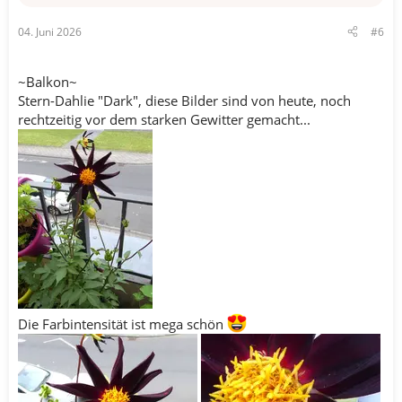
e
n
04. Juni 2026
#6
:
~Balkon~
Stern-Dahlie "Dark", diese Bilder sind von heute, noch
rechtzeitig vor dem starken Gewitter gemacht...
Die Farbintensität ist mega schön