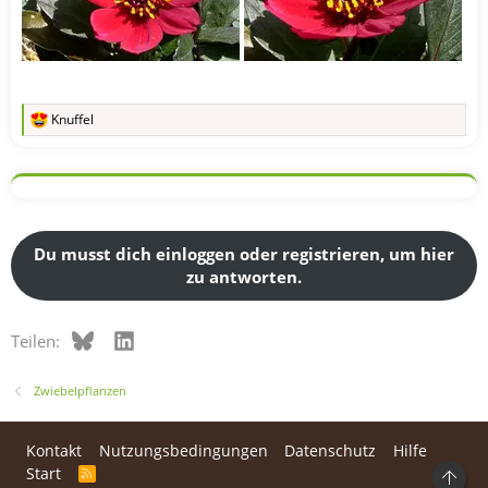
Knuffel
R
e
a
k
t
i
o
n
Du musst dich einloggen oder registrieren, um hier
e
zu antworten.
n
:
Bluesky
LinkedIn
Teilen:
Zwiebelpflanzen
Kontakt
Nutzungsbedingungen
Datenschutz
Hilfe
Start
R
Ob