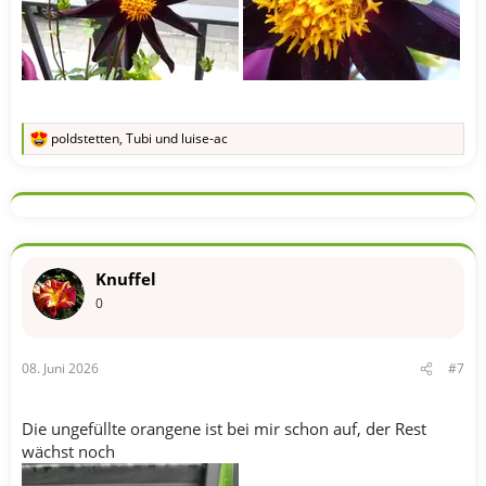
poldstetten
,
Tubi
und
luise-ac
R
e
a
k
t
i
o
n
Knuffel
e
n
0
:
08. Juni 2026
#7
Die ungefüllte orangene ist bei mir schon auf, der Rest
wächst noch