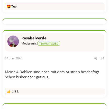
Tubi
R
e
a
k
t
i
o
n
Rosabelverde
e
n
Moderatrix
TEAMMITGLIED
:
04. Juni 2026
#4
Meine 4 Dahlien sind noch mit dem Austrieb beschäftigt.
Sehen bisher aber gut aus.
Lilli S.
R
e
a
k
t