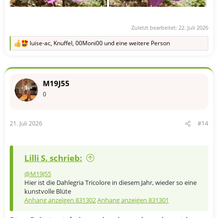
Zuletzt bearbeitet:
22. Juli 2026
luise-ac
,
Knuffel
,
00Moni00
und eine weitere Person
R
e
a
k
t
M19J55
i
o
0
n
e
n
21. Juli 2026
#14
:
Lilli S. schrieb:
@M19J55
Hier ist die Dahlegria Tricolore in diesem Jahr, wieder so eine
kunstvolle Blüte
Anhang anzeigen 831302
Anhang anzeigen 831301