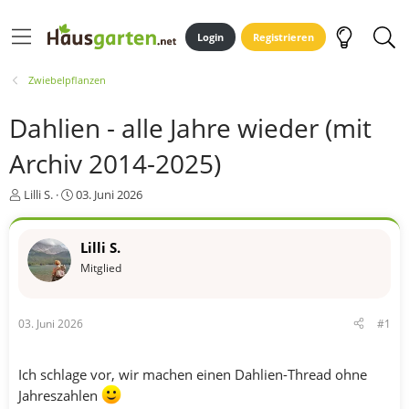
Login
Registrieren
Zwiebelpflanzen
Dahlien - alle Jahre wieder (mit
Archiv 2014-2025)
E
E
Lilli S.
03. Juni 2026
r
r
s
s
t
t
Lilli S.
e
e
Mitglied
l
l
l
l
e
t
03. Juni 2026
#1
r
a
m
Ich schlage vor, wir machen einen Dahlien-Thread ohne
Jahreszahlen