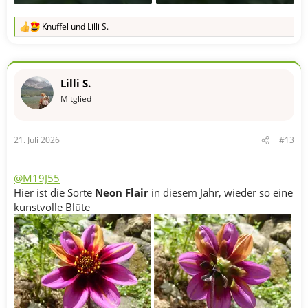
Knuffel
und
Lilli S.
R
e
a
k
t
Lilli S.
i
o
Mitglied
n
e
n
21. Juli 2026
#13
:
@M19J55
Hier ist die Sorte
Neon Flair
in diesem Jahr, wieder so eine
kunstvolle Blüte