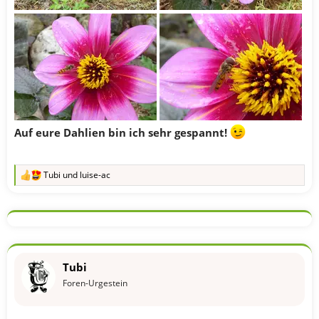
Auf eure Dahlien bin ich sehr gespannt!
Tubi
und
luise-ac
R
e
a
k
t
i
o
n
Tubi
e
n
Foren-Urgestein
: