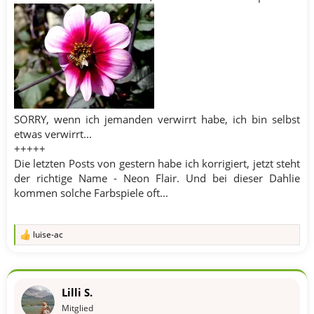
SORRY, wenn ich jemanden verwirrt habe, ich bin selbst
etwas verwirrt...
+++++
Die letzten Posts von gestern habe ich korrigiert, jetzt steht
der richtige Name - Neon Flair. Und bei dieser Dahlie
kommen solche Farbspiele oft...​
luise-ac
R
e
a
k
t
Lilli S.
i
o
Mitglied