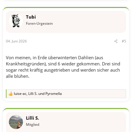
i
o
n
Tubi
e
n
Foren-Urgestein
:
04. Juni 2026
#5
Von meinen, in Erde überwinterten Dahlien (aus
Krankheitsgründen), sind 6 wieder gekommen. Drei sind
sogar recht kräftig ausgetrieben und werden sicher auch
alle blühen.
luise-ac
,
Lilli S.
und
Pyromella
R
e
a
k
t
Lilli S.
i
o
Mitglied
n