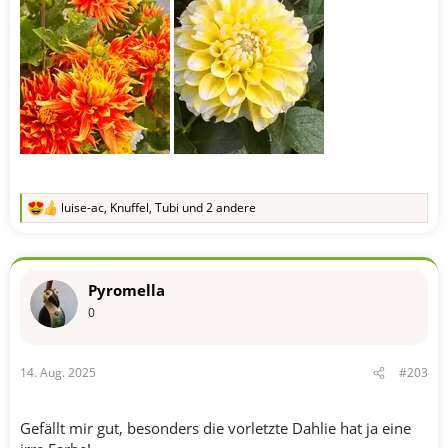
luise-ac
,
Knuffel
,
Tubi
und 2 andere
R
e
a
k
t
Pyromella
i
o
0
n
e
n
14. Aug. 2025
#203
:
Gefällt mir gut, besonders die vorletzte Dahlie hat ja eine