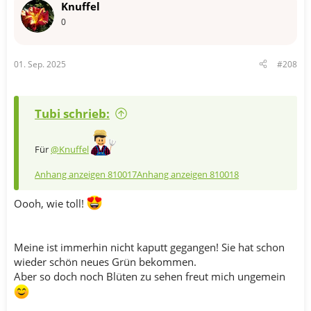
Knuffel
i
o
0
n
e
n
01. Sep. 2025
#208
:
Tubi schrieb:
Für
@Knuffel
Anhang anzeigen 810017
Anhang anzeigen 810018
Oooh, wie toll!
Meine ist immerhin nicht kaputt gegangen! Sie hat schon
wieder schön neues Grün bekommen.
Aber so doch noch Blüten zu sehen freut mich ungemein