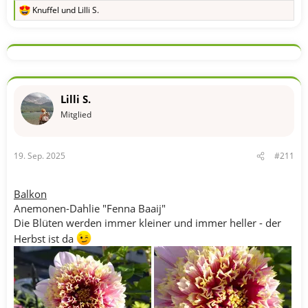
Knuffel
und
Lilli S.
R
e
a
k
t
i
o
n
Lilli S.
e
n
Mitglied
:
19. Sep. 2025
#211
Balkon
Anemonen-Dahlie "Fenna Baaij"
Die Blüten werden immer kleiner und immer heller - der
Herbst ist da