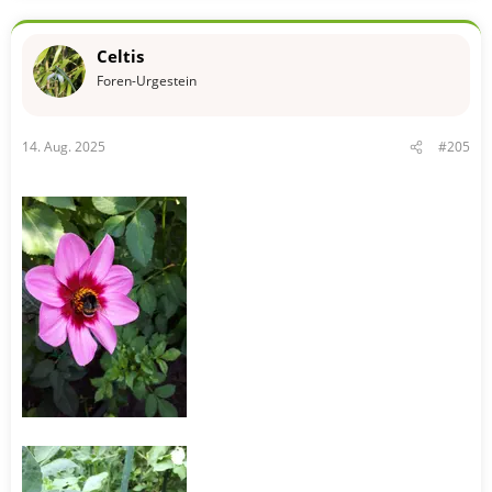
i
o
n
Celtis
e
n
Foren-Urgestein
:
14. Aug. 2025
#205