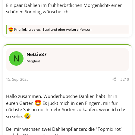
Ein paar Dahlien im frühherbstlichen Morgenlicht- einen
schönen Sonntag wünsche ich!
Knuffel
,
luise-ac
,
Tubi
und eine weitere Person
R
e
a
k
t
Nettie87
i
N
o
Mitglied
n
e
n
15. Sep. 2025
#210
:
Hallo zusammen. Wunderhübsche Dahlien habt ihr in
euren Gärten
Es juckt mich in den Fingern, mir für
nächste Saison noch mehr Sorten zu kaufen, wenn ich das
so sehe.
Bei mir wachsen zwei Dahlienpflanzen: die "Topmix rot"