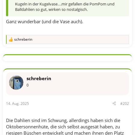
Kugeln in der Kugelvase….mir gefallen die PomPom und
Balldahlien so gut, wirken so nostalgisch.
Ganz wunderbar (und die Vase auch).
schreberin
R
e
a
k
t
i
o
n
schreberin
e
n
0
:
14. Aug. 2025
#202
Die Dahlien sind im Schwung, allerdings haben sich die
Oktobersonnenhüte, die sich selbst ausgesät haben, zu
riesigen Büschen entwickelt und machen ihnen den Platz