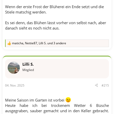
Wenn der erste Frost der Blüherei ein Ende setzt und die
Stiele matschig werden.
Es sei denn, das Blühen lässt vorher von selbst nach, aber
danach sieht es noch nicht aus.
maticha
,
Nettie87
,
Lilli S.
und 3 andere
R
e
a
k
t
Lilli S.
i
o
Mitglied
n
e
n
04. Nov. 2025
#215
:
Meine Saison im Garten ist vorbei
Heute habe ich bei trockenem Wetter 6 Büsche
ausgegraben, sauber gemacht und in den Keller gebracht.