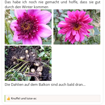
Das habe ich noch nie gemacht und hoffe, dass sie gut
durch den Winter kommen
Die Dahlien auf dem Balkon sind auch bald dran...​
Knuffel
und
luise-ac
R
e