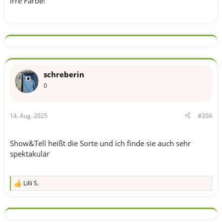
irre Farbe!
schreberin
0
14. Aug. 2025
#204
Show&Tell heißt die Sorte und ich finde sie auch sehr
spektakulär
Lilli S.
R
e
a
k
t