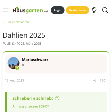
Login
Registrieren
Zwiebelpflanzen
Dahlien 2025
E
E
Lilli S.
25. März 2025
r
r
s
s
t
t
Mariaschwarz
e
e
0
l
l
l
l
e
t
r
a
12. Aug. 2025
#201
m
schreberin schrieb:
Anhang anzeigen 808474