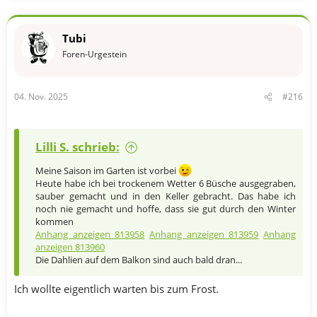
a
k
t
Tubi
i
o
Foren-Urgestein
n
e
n
04. Nov. 2025
#216
:
Lilli S. schrieb:
Meine Saison im Garten ist vorbei
Heute habe ich bei trockenem Wetter 6 Büsche ausgegraben,
sauber gemacht und in den Keller gebracht. Das habe ich
noch nie gemacht und hoffe, dass sie gut durch den Winter
kommen
Anhang anzeigen 813958
Anhang anzeigen 813959
Anhang
anzeigen 813960
Die Dahlien auf dem Balkon sind auch bald dran...​
Ich wollte eigentlich warten bis zum Frost.