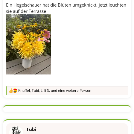
Ein Hegelschauer hat die Blüten umgeknickt, jetzt leuchten
sie auf der Terrasse
Knuffel
,
Tubi
,
Lilli S.
und eine weitere Person
R
e
a
k
t
i
o
n
Tubi
e