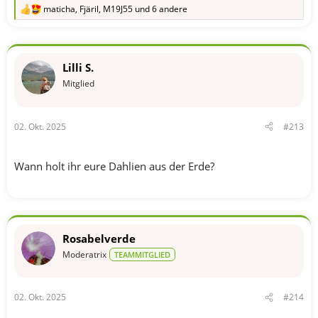
maticha
,
Fjäril
,
M19J55
und 6 andere
R
e
a
k
t
Lilli S.
i
o
Mitglied
n
e
n
02. Okt. 2025
#213
:
Wann holt ihr eure Dahlien aus der Erde?
Rosabelverde
Moderatrix
TEAMMITGLIED
02. Okt. 2025
#214