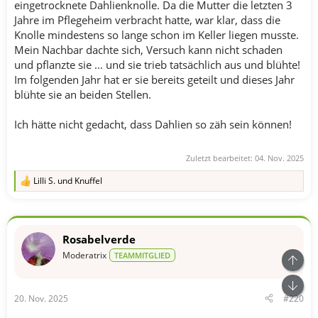
eingetrocknete Dahlienknolle. Da die Mutter die letzten 3
Jahre im Pflegeheim verbracht hatte, war klar, dass die
Knolle mindestens so lange schon im Keller liegen musste.
Mein Nachbar dachte sich, Versuch kann nicht schaden
und pflanzte sie ... und sie trieb tatsächlich aus und blühte!
Im folgenden Jahr hat er sie bereits geteilt und dieses Jahr
blühte sie an beiden Stellen.
Ich hätte nicht gedacht, dass Dahlien so zäh sein können!
Zuletzt bearbeitet:
04. Nov. 2025
Lilli S.
und
Knuffel
R
e
a
k
t
Rosabelverde
i
o
Moderatrix
TEAMMITGLIED
n
e
n
20. Nov. 2025
#220
: