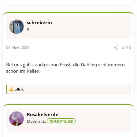
schreberin
0
04. Nov. 2025
#218
Bei uns gab’s auch schon Frost, die Dahlien schlummern
schon im Keller.
Lilli S.
R
e
a
k
t
Rosabelverde
i
o
Moderatrix
TEAMMITGLIED
n
e
n