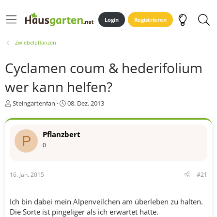
Login
Registrieren
Zwiebelpflanzen
Cyclamen coum & hederifolium
wer kann helfen?
E
E
Steingartenfan
08. Dez. 2013
r
r
s
s
t
t
Pflanzbert
P
e
e
0
l
l
l
l
e
t
r
a
16. Jan. 2015
#21
m
Ich bin dabei mein Alpenveilchen am überleben zu halten.
Die Sorte ist pingeliger als ich erwartet hatte.