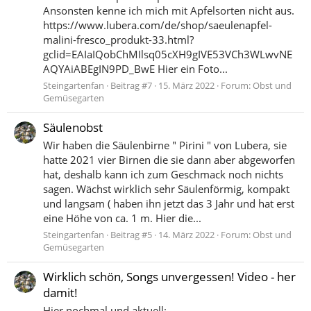
Ansonsten kenne ich mich mit Apfelsorten nicht aus.
https://www.lubera.com/de/shop/saeulenapfel-
malini-fresco_produkt-33.html?
gclid=EAIaIQobChMIlsq05cXH9gIVE53VCh3WLwvNE
AQYAiABEgIN9PD_BwE Hier ein Foto...
Steingartenfan
Beitrag #7
15. März 2022
Forum:
Obst und
Gemüsegarten
Säulenobst
Wir haben die Säulenbirne " Pirini " von Lubera, sie
hatte 2021 vier Birnen die sie dann aber abgeworfen
hat, deshalb kann ich zum Geschmack noch nichts
sagen. Wächst wirklich sehr Säulenförmig, kompakt
und langsam ( haben ihn jetzt das 3 Jahr und hat erst
eine Höhe von ca. 1 m. Hier die...
Steingartenfan
Beitrag #5
14. März 2022
Forum:
Obst und
Gemüsegarten
Wirklich schön, Songs unvergessen! Video - her
damit!
Hier nochmal und aktuell: