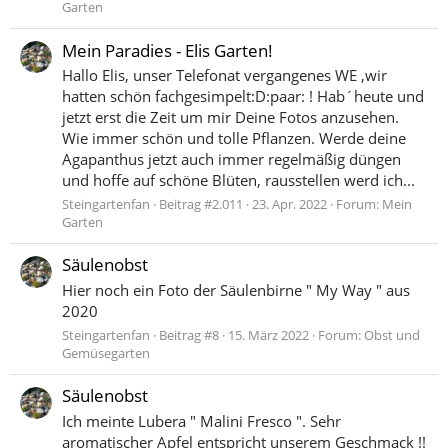
Garten
Mein Paradies - Elis Garten!
Hallo Elis, unser Telefonat vergangenes WE ,wir
hatten schön fachgesimpelt:D:paar: ! Hab´heute und
jetzt erst die Zeit um mir Deine Fotos anzusehen.
Wie immer schön und tolle Pflanzen. Werde deine
Agapanthus jetzt auch immer regelmäßig düngen
und hoffe auf schöne Blüten, rausstellen werd ich...
Steingartenfan
Beitrag #2.011
23. Apr. 2022
Forum:
Mein
Garten
Säulenobst
Hier noch ein Foto der Säulenbirne " My Way " aus
2020
Steingartenfan
Beitrag #8
15. März 2022
Forum:
Obst und
Gemüsegarten
Säulenobst
Ich meinte Lubera " Malini Fresco ". Sehr
aromatischer Apfel entspricht unserem Geschmack !!