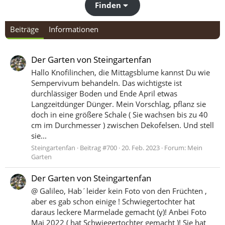
Finden
Beiträge
Informationen
Der Garten von Steingartenfan
Hallo Knofilinchen, die Mittagsblume kannst Du wie
Sempervivum behandeln. Das wichtigste ist
durchlässiger Boden und Ende April etwas
Langzeitdünger Dünger. Mein Vorschlag, pflanz sie
doch in eine größere Schale ( Sie wachsen bis zu 40
cm im Durchmesser ) zwischen Dekofelsen. Und stell
sie...
Steingartenfan
Beitrag #700
20. Feb. 2023
Forum:
Mein
Garten
Der Garten von Steingartenfan
@ Galileo, Hab´leider kein Foto von den Früchten ,
aber es gab schon einige ! Schwiegertochter hat
daraus leckere Marmelade gemacht (y)! Anbei Foto
Mai 2022 ( hat Schwiegertochter gemacht )! Sie hat