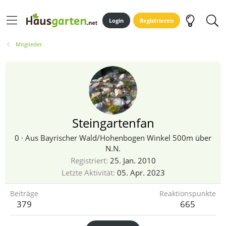
Login
Registrieren
Mitglieder
Steingartenfan
0
·
Aus
Bayrischer Wald/Hohenbogen Winkel 500m über
N.N.
Registriert
25. Jan. 2010
Letzte Aktivität
05. Apr. 2023
Beiträge
Reaktionspunkte
379
665