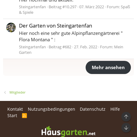
Steingartenfan
Beitrag #10.297
07. März 2022
Forum:
Spaß
& Spiele
Der Garten von Steingartenfan
Hier noch eine sehr gute Alpinpflanzengärtnerei "
Flora Montana " :
Steingartenfan
Beitrag #682
27. Feb. 2022
Forum:
Mein
Garten
Mehr ansehen
Mitglieder
Kontakt
Nutzungsbedingungen
Datenschutz
Hilfe
Start
R
Ob
S
S
Unt