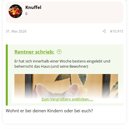
t
Knuffel
i
o
0
n
e
n
31. Mai 2026
#10.915
:
Rentner schrieb:
Er hat sich innerhalb einer Woche bestens eingelebt und
beherrscht das Haus (und seine Bewohner)
Zum Vergrößern anklicken....
Wohnt er bei deinen Kindern oder bei euch?