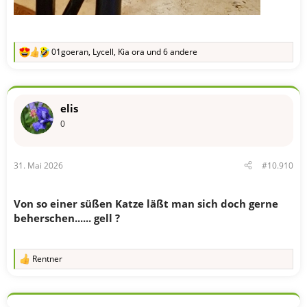
01goeran
,
Lycell
,
Kia ora
und 6 andere
R
e
a
k
t
elis
i
o
0
n
e
n
31. Mai 2026
#10.910
:
Von so einer süßen Katze läßt man sich doch gerne
beherschen...... gell ?
Rentner
R
e
a
k
t