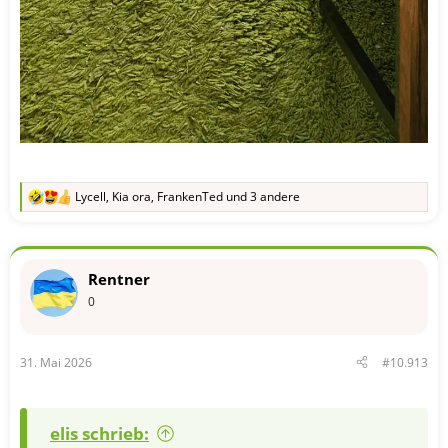
Lycell
,
Kia ora
,
FrankenTed
und 3 andere
R
e
a
k
t
Rentner
i
o
0
n
e
n
31. Mai 2026
#10.913
:
elis schrieb: