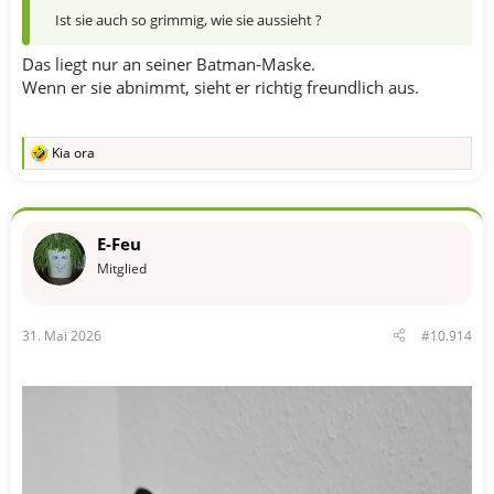
Ist sie auch so grimmig, wie sie aussieht ?
Das liegt nur an seiner Batman-Maske.
Wenn er sie abnimmt, sieht er richtig freundlich aus.
Kia ora
R
e
a
k
t
E-Feu
i
o
Mitglied
n
e
n
31. Mai 2026
#10.914
: