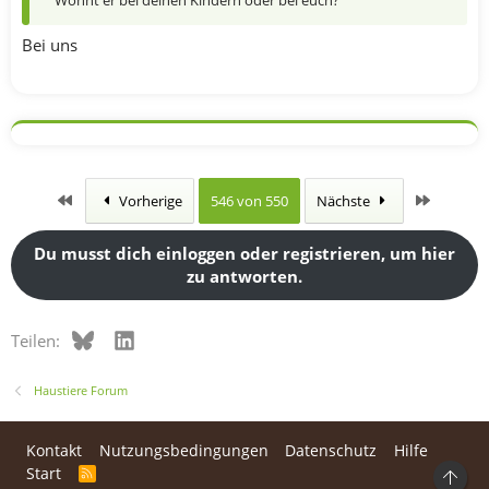
Wohnt er bei deinen Kindern oder bei euch?
Bei uns
Erste
Letzte
Vorherige
546 von 550
Nächste
Du musst dich einloggen oder registrieren, um hier
zu antworten.
Bluesky
LinkedIn
Teilen:
Haustiere Forum
Kontakt
Nutzungsbedingungen
Datenschutz
Hilfe
Start
R