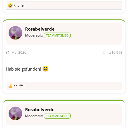
Knuffel
R
e
a
k
t
Rosabelverde
i
o
Moderatrix
TEAMMITGLIED
n
e
n
31. Mai 2026
#10.918
:
Hab sie gefunden!
Knuffel
R
e
a
k
t
Rosabelverde
i
o
Moderatrix
TEAMMITGLIED
n
e