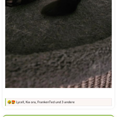
Lycell
,
Kia ora
,
FrankenTed
und 3 andere
R
e
a
k