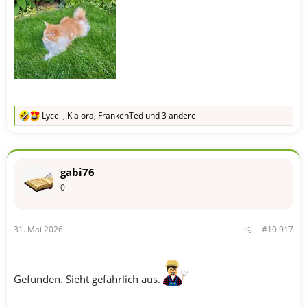
Lycell
,
Kia ora
,
FrankenTed
und 3 andere
R
e
a
k
t
gabi76
i
o
0
n
e
n
31. Mai 2026
#10.917
:
Gefunden. Sieht gefährlich aus.