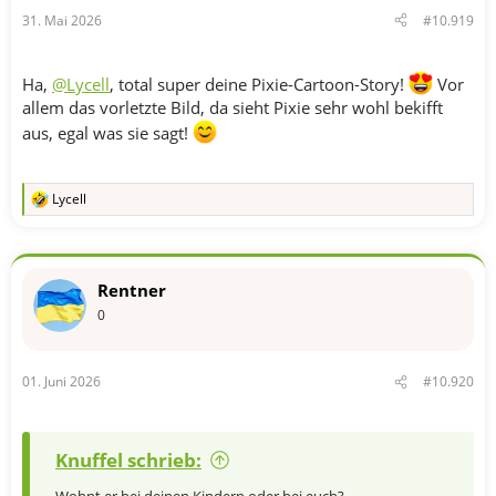
n
31. Mai 2026
#10.919
:
Ha,
@Lycell
, total super deine Pixie-Cartoon-Story!
Vor
allem das vorletzte Bild, da sieht Pixie sehr wohl bekifft
aus, egal was sie sagt!
Lycell
R
e
a
k
t
Rentner
i
o
0
n
e
n
01. Juni 2026
#10.920
:
Knuffel schrieb: