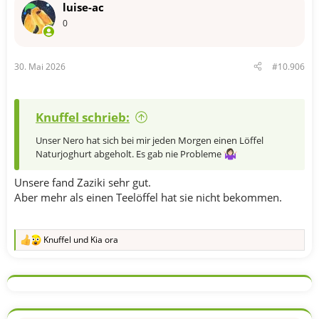
luise-ac
i
o
0
n
e
n
30. Mai 2026
#10.906
:
Knuffel schrieb:
Unser Nero hat sich bei mir jeden Morgen einen Löffel
Naturjoghurt abgeholt. Es gab nie Probleme
Unsere fand Zaziki sehr gut.
Aber mehr als einen Teelöffel hat sie nicht bekommen.
Knuffel
und
Kia ora
R
e
a
k
t
i
o