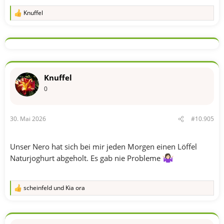
Knuffel
R
e
a
k
t
i
o
n
Knuffel
e
n
0
:
30. Mai 2026
#10.905
Unser Nero hat sich bei mir jeden Morgen einen Löffel
Naturjoghurt abgeholt. Es gab nie Probleme
scheinfeld
und
Kia ora
R
e
a
k
t