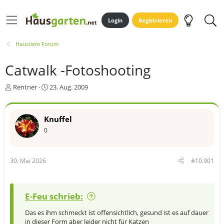
Login
Registrieren
Haustiere Forum
Catwalk -Fotoshooting
E
E
Rentner
23. Aug. 2009
r
r
s
s
t
t
Knuffel
e
e
0
l
l
l
l
e
t
r
a
30. Mai 2026
#10.901
m
E-Feu schrieb:
Das es ihm schmeckt ist offensichtlich, gesund ist es auf dauer
in dieser Form aber leider nicht für Katzen