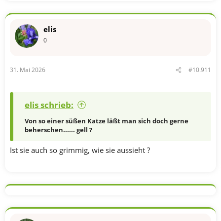
i
o
n
elis
e
n
0
:
31. Mai 2026
#10.911
elis schrieb:
Von so einer süßen Katze läßt man sich doch gerne
beherschen...... gell ?
Ist sie auch so grimmig, wie sie aussieht ?