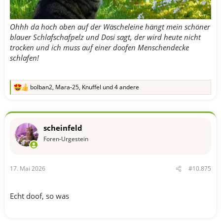
Ohhh da hoch oben auf der Wäscheleine hängt mein schöner
blauer Schlafschafpelz und Dosi sagt, der wird heute nicht
trocken und ich muss auf einer doofen Menschendecke
schlafen!
bolban2
,
Mara-25
,
Knuffel
und 4 andere
R
e
a
k
t
scheinfeld
i
o
Foren-Urgestein
n
e
n
17. Mai 2026
#10.875
:
Echt doof, so was