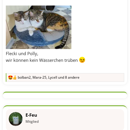
Flecki und Polly,
wir können kein Wässerchen trüben
bolban2
,
Mara-25
,
Lycell
und 8 andere
R
e
a
k
t
i
o
n
E-Feu
e
n
Mitglied
: