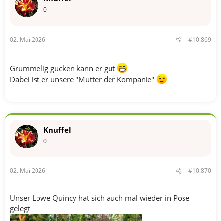
i
o
0
n
e
n
02. Mai 2026
#10.869
:
Grummelig gucken kann er gut
Dabei ist er unsere "Mutter der Kompanie"
Knuffel
0
02. Mai 2026
#10.870
Unser Löwe Quincy hat sich auch mal wieder in Pose
gelegt