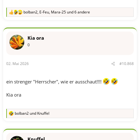
bolban2
,
E-Feu
,
Mara-25
und 6 andere
R
e
a
k
t
Kia ora
i
o
0
n
e
n
02. Mai 2026
#10.868
:
ein strenger "Herrscher", wie er ausschaut!!!!
Kia ora
bolban2
und
Knuffel
R
e
a
k
t
Knuffel