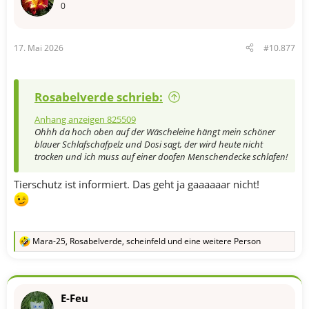
0
17. Mai 2026
#10.877
Rosabelverde schrieb:
Anhang anzeigen 825509
Ohhh da hoch oben auf der Wäscheleine hängt mein schöner
blauer Schlafschafpelz und Dosi sagt, der wird heute nicht
trocken und ich muss auf einer doofen Menschendecke schlafen!
Tierschutz ist informiert. Das geht ja gaaaaaar nicht!
Mara-25
,
Rosabelverde
,
scheinfeld
und eine weitere Person
R
e
a
k
t
E-Feu
i