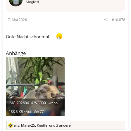
o
Mitglied
n
e
n
17. Mai 2026
#10.878
:
Gute Nacht schonmal......
Anhänge
IMG-20260414-WA0001.webp
188,3 KB · Aufrufe: 77
elis
,
Mara-25
,
Knuffel
und 3 andere
R