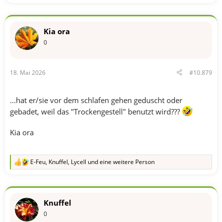
e
a
k
t
Kia ora
i
o
0
n
e
n
18. Mai 2026
#10.879
:
...hat er/sie vor dem schlafen gehen geduscht oder
gebadet, weil das "Trockengestell" benutzt wird???
Kia ora
E-Feu
,
Knuffel
,
Lycell
und eine weitere Person
R
e
a
k
t
Knuffel
i
o
0
n