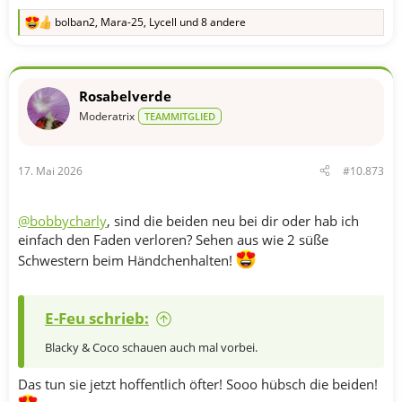
bolban2
,
Mara-25
,
Lycell
und 8 andere
R
e
a
k
t
Rosabelverde
i
o
Moderatrix
TEAMMITGLIED
n
e
n
17. Mai 2026
#10.873
:
@bobbycharly
, sind die beiden neu bei dir oder hab ich
einfach den Faden verloren? Sehen aus wie 2 süße
Schwestern beim Händchenhalten!
E-Feu schrieb:
Blacky & Coco schauen auch mal vorbei.
Das tun sie jetzt hoffentlich öfter! Sooo hübsch die beiden!