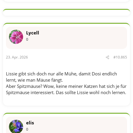
e
a
k
t
i
o
n
Lycell
e
n
0
:
23. Apr. 2026
#10.865
Lissie gibt sich doch nur alle Mühe, damit Dosi endlich
lernt, wie man Mäuse fängt.
Aber Spitzmäuse? Wow, keine meiner Katzen hat sich je für
Spitzmäuse interessiert. Das sollte Lissie wohl noch lernen.
elis
0