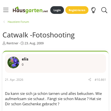
Login
Registrieren
Haustiere Forum
Catwalk -Fotoshooting
E
E
Rentner
23. Aug. 2009
r
r
s
s
t
t
elis
e
e
0
l
l
l
l
e
t
r
a
21. Apr. 2026
#10.861
m
Da kann sie sich ja schön tarnen und alles bekucken. Wie
aufmerksam sie schaut . Fängt sie schon Mäuse ? Hat sie
Dir schon Geschenke gebracht ?