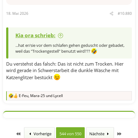
e
n
18. Mai 2026
#10.880
:
Kia ora schrieb:
...hat er/sie vor dem schlafen gehen geduscht oder gebadet,
weil das "Trockengestell" benutzt wird???
Du verstehst das falsch: Das ist nicht zum Trocken. Hier
wird gerade in Schwerstarbeit die dunkle Wäsche mit
Katzenglitzer bestückt
E-Feu
,
Mara-25
und
Lycell
R
e
a
k
t
i
o
n
Erste
Letzte
Vorherige
544 von 550
Nächste
e