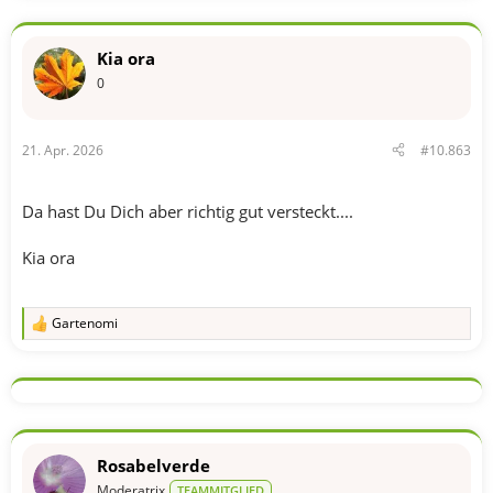
a
k
t
Kia ora
i
o
0
n
e
n
21. Apr. 2026
#10.863
:
Da hast Du Dich aber richtig gut versteckt....
Kia ora
Gartenomi
R
e
a
k
t
i
o
n
Rosabelverde
e
n
Moderatrix
TEAMMITGLIED