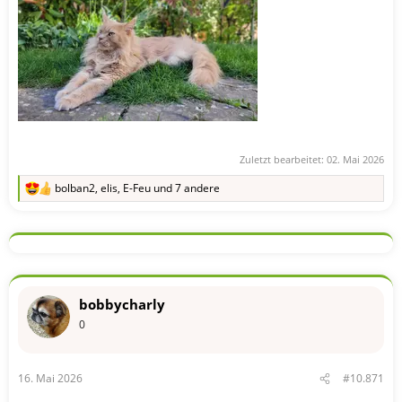
Zuletzt bearbeitet:
02. Mai 2026
bolban2
,
elis
,
E-Feu
und 7 andere
R
e
a
k
t
i
o
n
bobbycharly
e
n
0
:
16. Mai 2026
#10.871